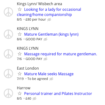
Kings Lynn/ Wisbech area
Looking for a lady for occasional
cleaning/home companionship
8/5
£80 per hour
KINGS LYNN
Mature Gentleman (kings lynn)
8/6
GOOD PAY
KINGS LYNN
Massage required for mature gentleman.
7/6
GOOD PAY
East London
Mature Male seeks Massage
7/19
To be agreed
Harrow
Personal trainer and Pilates Instructor
8/5
£40