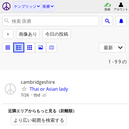
ケンブリッジ
医療
投稿
アカウント
+
画像あり
今日の投稿
最新
1 - 9
9 の
cambridgeshire
Thai or Asian lady
7/26
tbd
近隣エリアからもっと見る（距離順）
より広い範囲を検索する