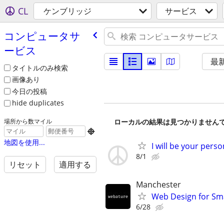
CL
ケンブリッジ
サービス
コンピュータサ
ービス
最
タイトルのみ検索
画像あり
今日の投稿
hide duplicates
ローカルの結果は見つかりません
場所から数マイル

地図を使用...
I will be your pers
8/1
リセット
適用する
Manchester
Web Design for Sma
6/28