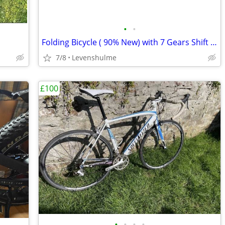
•
•
Folding Bicycle ( 90% New) with 7 Gears Shift Lever
7/8
Levenshulme
£100
•
•
•
•