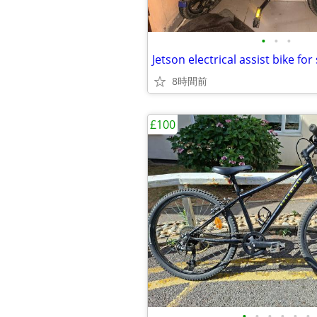
•
•
•
Jetson electrical assist bike for
8時間前
£100
•
•
•
•
•
•