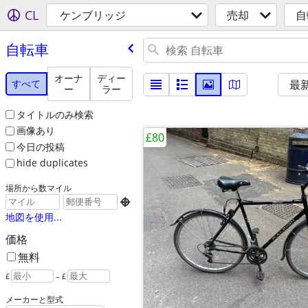
CL
ケンブリッジ
売却
自
自転車
オーナ
ディー
すべて
最
ー
ラー
タイトルのみ検索
画像あり
£80
今日の投稿
hide duplicates
場所から数マイル

地図を使用...
価格
無料
£
– £
メーカーと型式