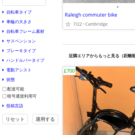
•
自転車タイプ
Raleigh commuter bike
車輪の大きさ
7/22
Cambridge
自転車フレーム素材
サスペンション
ブレーキタイプ
近隣エリアからもっと見る（距離
ハンドルバータイプ
電動アシスト
£700
状態
配達可能
暗号通貨利用可
投稿言語
リセット
適用する