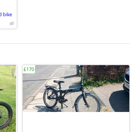
d bike
£170