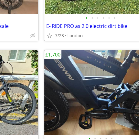
•
•
•
•
•
•
 sale
E- RIDE PRO as 2.0 electric dirt bike
7/23
London
£1,700
•
•
•
•
•