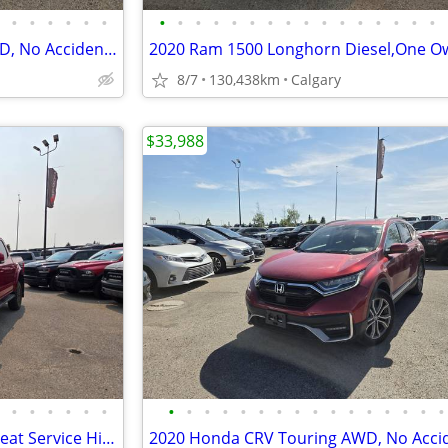
•
•
•
•
•
•
•
•
•
•
•
•
•
•
•
•
•
•
•
•
•
•
2022 Ford Escape Titanium AWD, No Accidents, Service History #11176
8/7
130,438km
Calgary
$33,988
•
•
•
•
•
•
•
•
•
•
•
•
•
•
•
•
•
•
•
•
•
•
2020 Ford F-150 Lariat 4WD, Great Service History,Not a rebuid#260573C