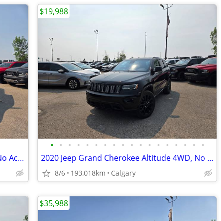
$19,988
•
•
•
•
•
•
•
•
•
•
•
•
•
•
•
•
•
•
2020 Ram 1500 Big Horn Level 2 Hemi, No Accidents, Local Unit #260460A
2020 Jeep Grand Cherokee Altitude 4WD, No Accidents, Local Unit #
8/6
193,018km
Calgary
$35,988