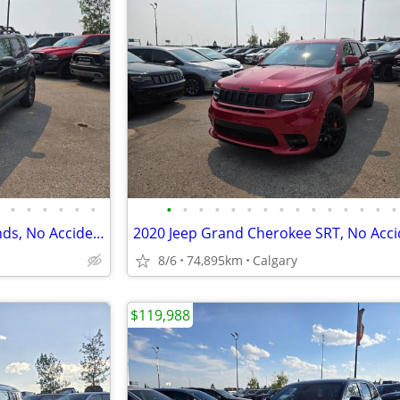
•
•
•
•
•
•
•
•
•
•
•
•
•
•
•
•
•
•
•
•
•
2023 Ford Bronco Sport Badlands, No Accidents, Service History #11174
8/6
74,895km
Calgary
$119,988