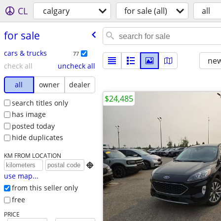
CL
calgary
for sale (all)
all
for sale
cars & trucks
77
new
check all
uncheck all
all
owner
dealer
$24,485
search titles only
has image
posted today
hide duplicates
KM FROM LOCATION

use map...
from this seller only
free
PRICE