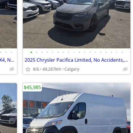
•
•
•
•
•
•
•
•
•
•
•
•
•
•
•
•
•
•
•
•
•
2021 Jeep Grand Cherokee Trackhawk 4X4, No Accidents, 1 Owner, Local
2025 Chrysler Pacifica Limited, No Accidents, Local Unit #11166
8/6
49,287km
Calgary
$45,985