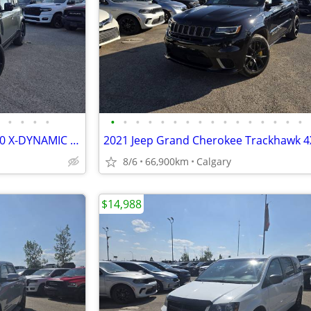
•
•
•
•
•
•
•
•
•
•
•
•
•
•
•
•
•
•
•
•
2022 Land Rover DEFENDER 110 X-DYNAMIC SE 4WD #260608B
8/6
66,900km
Calgary
$14,988