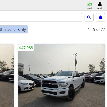
post
acct
his seller only
1 - 9
of 77
$47,988