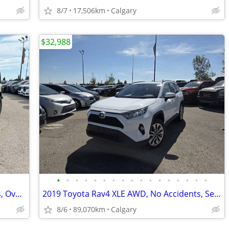
8/7
17,506km
Calgary
$32,988
•
•
•
•
•
•
•
•
•
•
•
•
•
•
•
•
•
2022 Jeep Gladiator Willys, No Accidents, Overland ready #260608AB
2019 Toyota Rav4 XLE AWD, No Accidents, Service History #11169
8/6
89,070km
Calgary