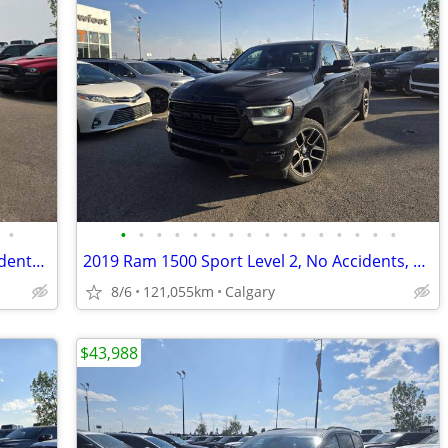
•
•
•
•
•
•
•
•
•
•
•
•
•
•
•
•
•
2020 Jeep Grand Cherokee SRT, No Accidents, Service History #11163
2019 Ram 1500 Sport Level 2, No Accidents, Local Unit #260608A
8/6
121,055km
Calgary
$43,988