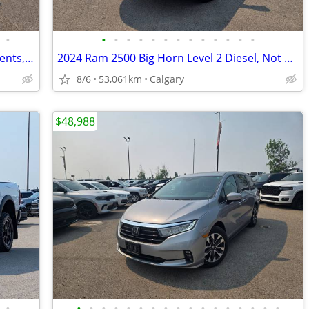
•
•
•
•
•
•
•
•
•
•
•
•
•
•
2025 Chrysler Pacifica Limited, No Accidents, #11167
2024 Ram 2500 Big Horn Level 2 Diesel, Not a rebuild #11159
8/6
53,061km
Calgary
$48,988
•
•
•
•
•
•
•
•
•
•
•
•
•
•
•
•
•
•