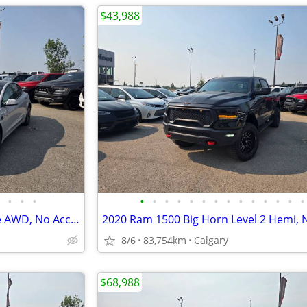
$43,988
•
•
•
•
•
•
•
•
•
•
•
•
•
•
•
•
•
2022 Tesla Model 3 Long Range AWD, No Accidents, One Owner #11173
8/6
83,754km
Calgary
$68,988