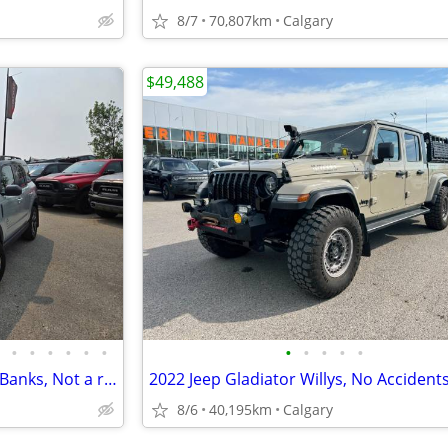
8/7
70,807km
Calgary
$49,488
•
•
•
•
•
•
•
•
•
•
•
2021 Ford Bronco Sport Outer Banks, Not a rebuild,Service Histoy#11175
8/6
40,195km
Calgary