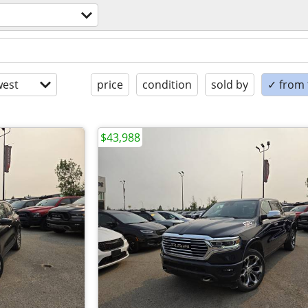
est
price
condition
sold by
✓ from t
$43,988