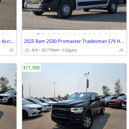
•
•
•
•
•
•
•
•
•
•
•
•
•
•
•
•
2017 Dodge Grand Caravan SXT Plus,No Accidents,Service History#260208A
2025 Ram 2500 Promaster Tradesman C/V HR 136 WB Pkg22B #11081
8/6
30,776km
Calgary
$71,988