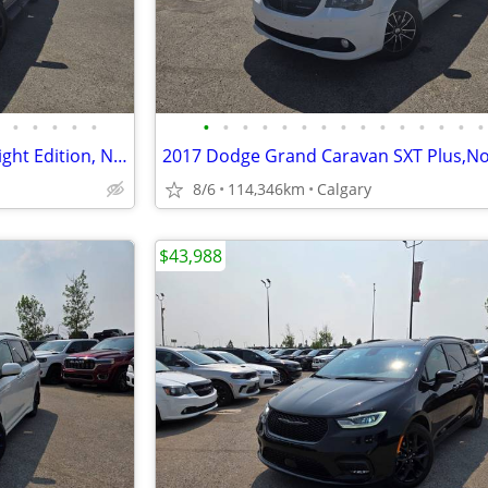
•
•
•
•
•
•
•
•
•
•
•
•
•
•
•
•
•
•
•
•
2022 Ram 1500 Sport Level 2 Night Edition, No Accidents, Low KM #11165
8/6
114,346km
Calgary
$43,988