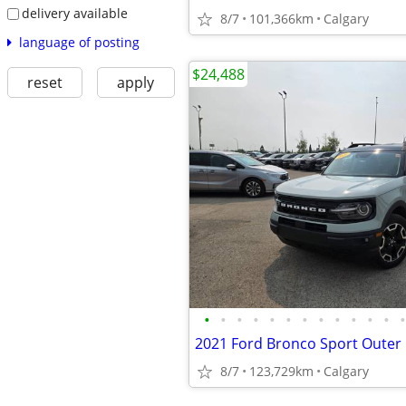
delivery available
8/7
101,366km
Calgary
language of posting
$24,488
reset
apply
•
•
•
•
•
•
•
•
•
•
•
•
•
8/7
123,729km
Calgary