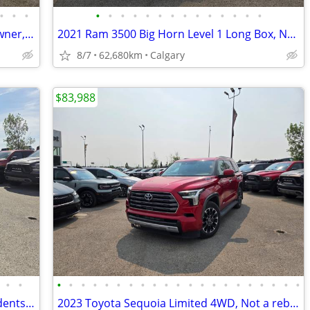
•
•
•
•
•
•
•
•
•
•
•
•
•
•
•
•
•
2020 Ram 1500 Longhorn Diesel,One Owner, No Accidents, Local #260620A
2021 Ram 3500 Big Horn Level 1 Long Box, No Accidents, Low KM #11168
8/7
62,680km
Calgary
$83,988
•
•
•
•
•
•
•
•
•
•
•
•
•
•
•
•
•
•
•
•
•
•
•
2020 Honda CRV Touring AWD, No Accidents, Service History #11172
2023 Toyota Sequoia Limited 4WD, Not a rebuild, Local Unit #260715A