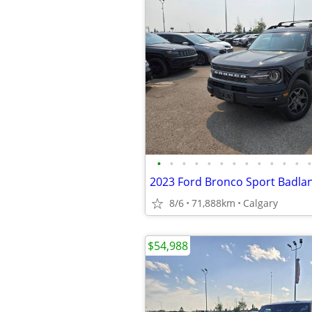
•
•
•
•
•
•
•
•
•
•
•
•
•
8/6
71,888km
Calgary
$54,988