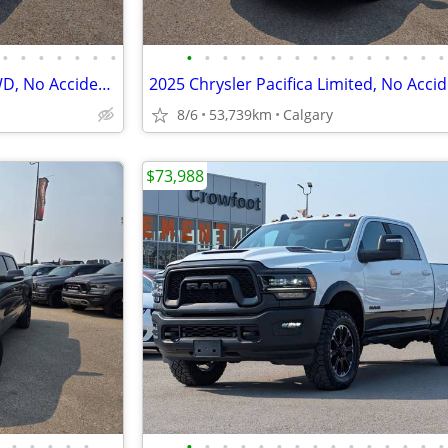
•
•
•
•
•
•
•
•
•
•
•
•
•
•
•
•
•
•
•
•
•
•
2020 Toyota Sienna Limited AWD, No Accidents, Local Unit #11170
8/6
53,739km
Calgary
$73,988
•
•
•
•
•
•
•
•
•
•
•
•
•
•
•
•
•
•
•
•