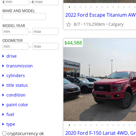
-
$
$
•
•
•
•
•
•
•
•
•
•
•
•
•
MAKE AND MODEL
8/7
119,290km
Calgary
MODEL YEAR
-
ODOMETER
$44,988
-
drive
transmission
cylinders
title status
condition
paint color
fuel
type
•
•
•
•
•
•
•
•
•
•
•
•
•
cryptocurrency ok