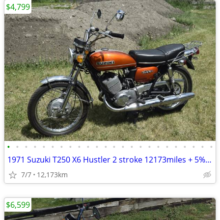
$4,799
•
•
•
•
•
•
•
•
•
•
•
•
•
•
•
•
•
•
•
•
•
•
•
•
1971 Suzuki T250 X6 Hustler 2 stroke 12173miles + 5% GST. (No endless
7/7
12,173km
$6,599