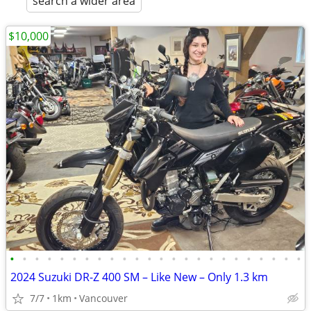
search a wider area
$10,000
•
•
•
•
•
•
•
•
•
•
•
•
•
•
•
•
•
•
•
•
•
•
•
•
2024 Suzuki DR-Z 400 SM – Like New – Only 1.3 km
7/7
1km
Vancouver