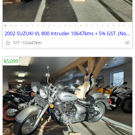
•
•
•
•
•
•
•
•
•
•
•
•
•
•
•
•
•
•
•
•
•
•
•
•
2002 SUZUKI VL 800 Intruder 10647kms + 5% GST. (No endless fees)
7/7
10,647km
$5,099