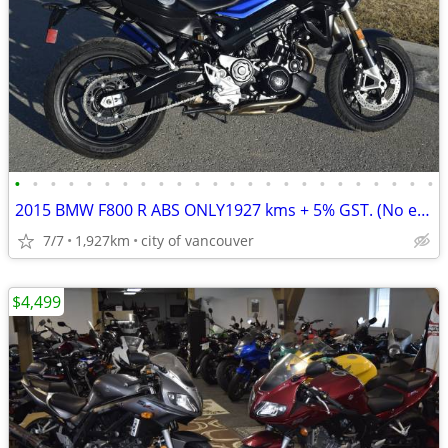
•
•
•
•
•
•
•
•
•
•
•
•
•
•
•
•
•
•
•
•
•
•
•
•
2015 BMW F800 R ABS ONLY1927 kms + 5% GST. (No endless fees)
7/7
1,927km
city of vancouver
$4,499