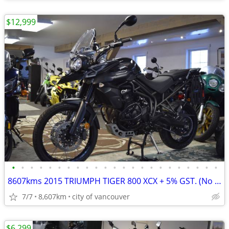
$12,999
•
•
•
•
•
•
•
•
•
•
•
•
•
•
•
•
•
•
•
•
•
•
•
8607kms 2015 TRIUMPH TIGER 800 XCX + 5% GST. (No endless fees)
7/7
8,607km
city of vancouver
$6,299