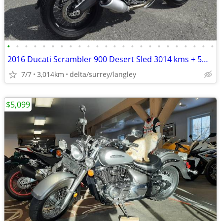
•
•
•
•
•
•
•
•
•
•
•
•
•
•
•
•
•
•
•
•
•
•
•
•
2016 Ducati Scrambler 900 Desert Sled 3014 kms + 5% GST. (No endless f
7/7
3,014km
delta/surrey/langley
$5,099