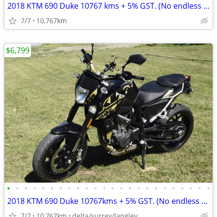
2018 KTM 690 Duke 10767 kms + 5% GST. (No endless fees)
7/7
10,767km
$6,799
•
•
•
•
•
•
•
•
•
•
•
•
•
•
•
•
•
•
•
•
•
•
•
•
2018 KTM 690 Duke 10767kms + 5% GST. (No endless fees)
7/7
10,767km
delta/surrey/langley