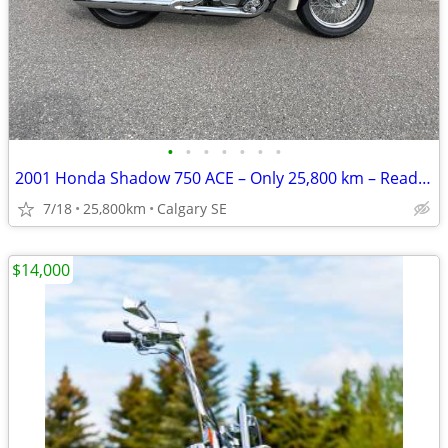
•
•
•
•
•
•
•
2001 Honda Shadow 750 ACE – Only 25,800 km – Ready to Ride
7/18
25,800km
Calgary SE
$14,000