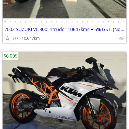
•
•
•
•
•
•
•
•
•
•
•
•
•
•
•
•
•
•
•
•
•
•
•
•
2002 SUZUKI VL 800 Intruder 10647kms + 5% GST. (No endless fees)
7/7
10,647km
$6,099