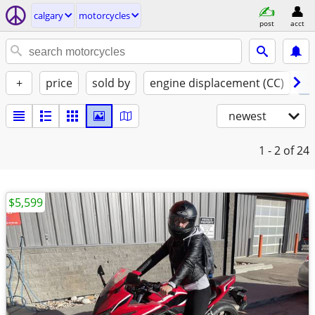
calgary
motorcycles
post
acct
+
price
sold by
engine displacement (CC)
✓ 
newest
1 - 2
of 24
$5,599