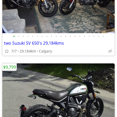
•
•
•
•
•
•
•
•
•
•
•
•
•
•
•
•
•
•
•
•
two Suzuki SV 650's 29,184kms
7/7
29,184km
Calgary
$9,799