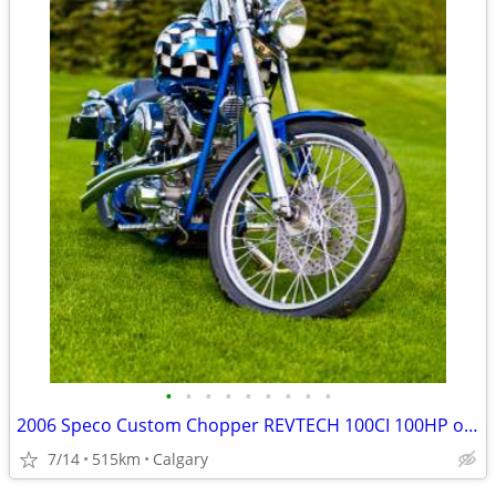
•
•
•
•
•
•
•
•
•
2006 Speco Custom Chopper REVTECH 100CI 100HP only 550Miles!
7/14
515km
Calgary