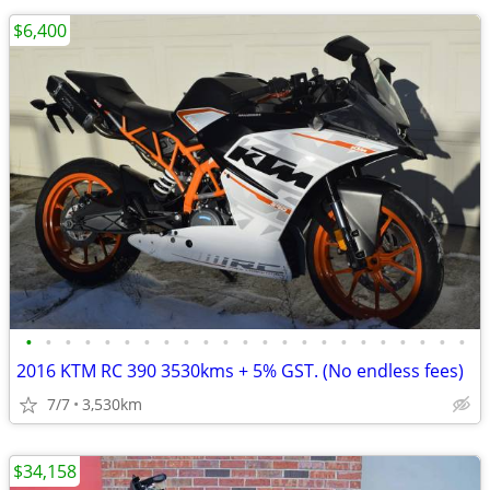
$6,400
•
•
•
•
•
•
•
•
•
•
•
•
•
•
•
•
•
•
•
•
•
•
•
2016 KTM RC 390 3530kms + 5% GST. (No endless fees)
7/7
3,530km
$34,158