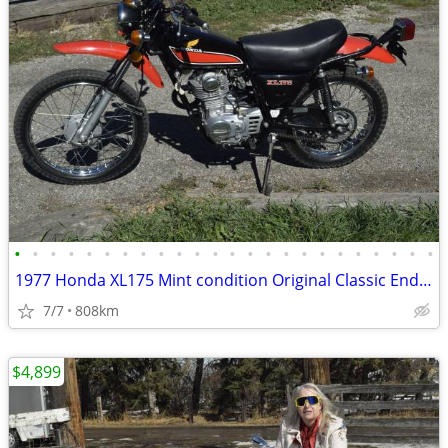
•
•
•
•
•
•
•
•
•
•
•
•
•
•
•
•
•
•
•
•
•
•
•
•
1977 Honda XL175 Mint condition Original Classic Enduro 808 miles + 5%
7/7
808km
$4,899