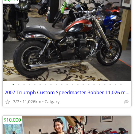
•
•
•
•
•
•
•
•
•
•
•
•
•
•
•
•
•
•
•
•
•
2007 Triumph Custom Speedmaster Bobber 11,026 miles
7/7
11,026km
Calgary
$10,000