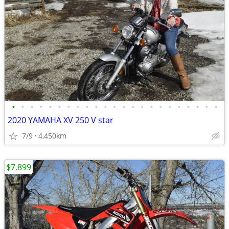
•
•
•
•
•
•
•
•
•
•
•
•
•
•
•
•
•
•
•
•
•
•
•
2020 YAMAHA XV 250 V star
7/9
4,450km
$7,899