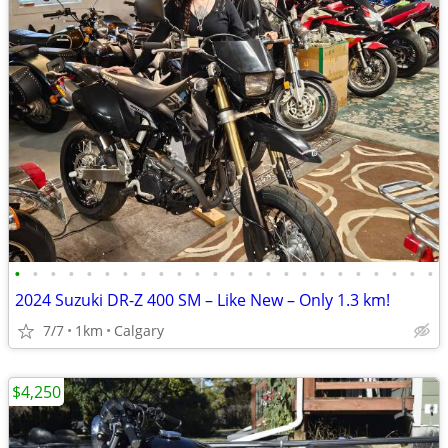
•
•
•
•
•
•
•
•
•
•
•
•
•
•
•
•
•
•
•
•
•
•
•
•
2024 Suzuki DR-Z 400 SM – Like New – Only 1.3 km!
7/7
1km
Calgary
$4,250