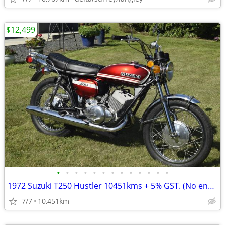
$12,499
•
•
•
•
•
•
•
•
•
•
•
•
•
1972 Suzuki T250 Hustler 10451kms + 5% GST. (No endless fees)
7/7
10,451km