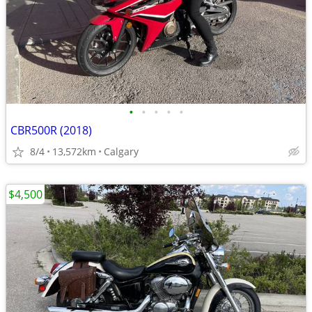
•
•
•
•
•
CBR500R (2018)
8/4
13,572km
Calgary
$4,500