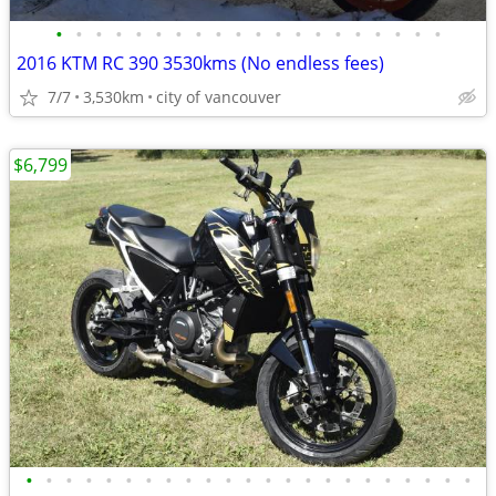
•
•
•
•
•
•
•
•
•
•
•
•
•
•
•
•
•
•
•
•
2016 KTM RC 390 3530kms (No endless fees)
7/7
3,530km
city of vancouver
$6,799
•
•
•
•
•
•
•
•
•
•
•
•
•
•
•
•
•
•
•
•
•
•
•