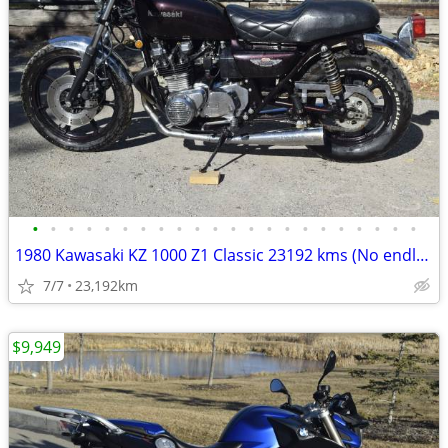
•
•
•
•
•
•
•
•
•
•
•
•
•
•
•
•
•
•
•
•
•
•
1980 Kawasaki KZ 1000 Z1 Classic 23192 kms (No endless fees)
7/7
23,192km
$9,949