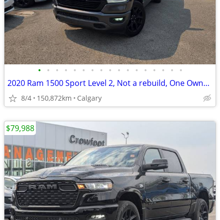
•
•
•
•
•
•
•
•
•
•
•
•
•
•
•
•
•
2020 Ram 1500 Sport Level 2, Not a rebuild, One Owner, Local #260609A
8/4
150,872km
Calgary
$79,988