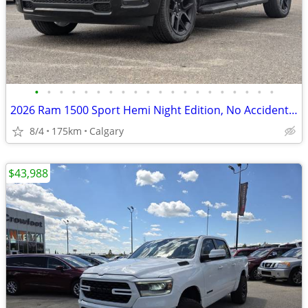
•
•
•
•
•
•
•
•
•
•
•
•
•
•
•
•
•
•
•
•
2026 Ram 1500 Sport Hemi Night Edition, No Accidents, No Owner, #11143
8/4
175km
Calgary
$43,988