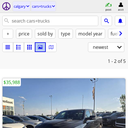
calgary
cars+trucks
post
acct
+
price
sold by
type
model year
fuel
newest
1 - 2
of 5
$35,988