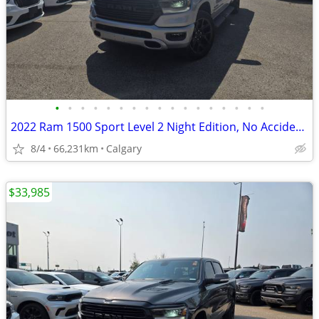
•
•
•
•
•
•
•
•
•
•
•
•
•
•
•
•
•
2022 Ram 1500 Sport Level 2 Night Edition, No Accidents, Low KM #11165
8/4
66,231km
Calgary
$33,985