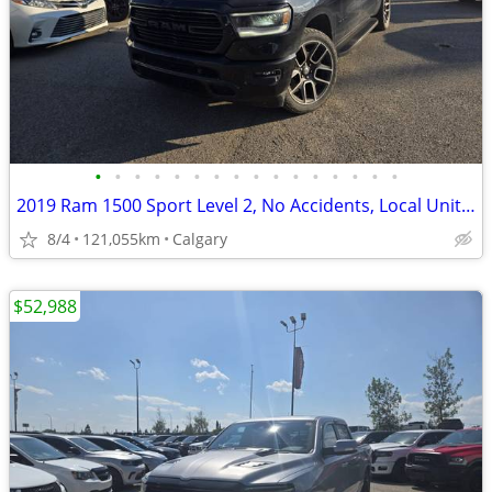
•
•
•
•
•
•
•
•
•
•
•
•
•
•
•
•
2019 Ram 1500 Sport Level 2, No Accidents, Local Unit #260608A
8/4
121,055km
Calgary
$52,988