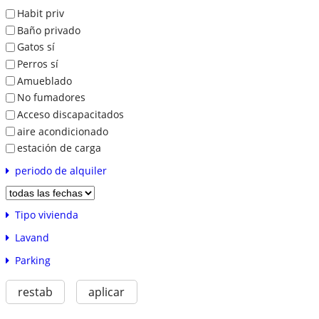
Habit priv
Baño privado
Gatos sí
Perros sí
Amueblado
No fumadores
Acceso discapacitados
aire acondicionado
estación de carga
periodo de alquiler
Tipo vivienda
Lavand
Parking
restab
aplicar