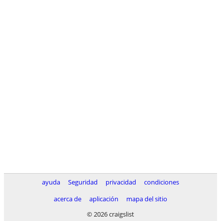
ayuda
Seguridad
privacidad
condiciones
acerca de
aplicación
mapa del sitio
© 2026 craigslist