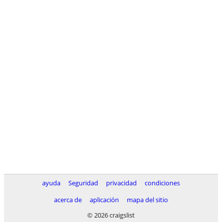
ayuda
Seguridad
privacidad
condiciones
acerca de
aplicación
mapa del sitio
© 2026 craigslist