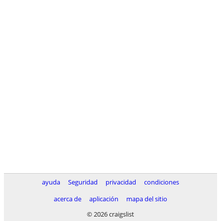
ayuda
Seguridad
privacidad
condiciones
acerca de
aplicación
mapa del sitio
© 2026 craigslist