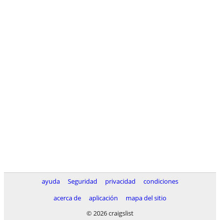
ayuda
Seguridad
privacidad
condiciones
acerca de
aplicación
mapa del sitio
© 2026 craigslist