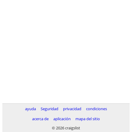
ayuda
Seguridad
privacidad
condiciones
acerca de
aplicación
mapa del sitio
© 2026 craigslist