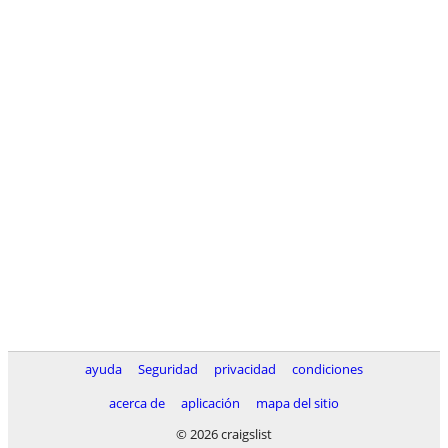
ayuda
Seguridad
privacidad
condiciones
acerca de
aplicación
mapa del sitio
© 2026 craigslist