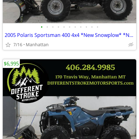
•
•
•
•
•
•
•
•
•
•
•
2005 Polaris Sportsman 400 4x4 *New Snowplow* *New Tires*
7/16
Manhattan
$6,995