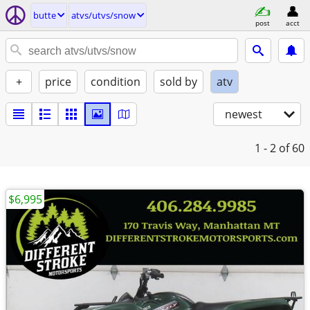
butte
atvs/utvs/snow
post
acct
+
price
condition
sold by
atv
newest
1 - 2
of 60
$6,995