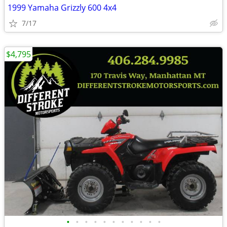
1999 Yamaha Grizzly 600 4x4
7/17
$4,795
•
•
•
•
•
•
•
•
•
•
•