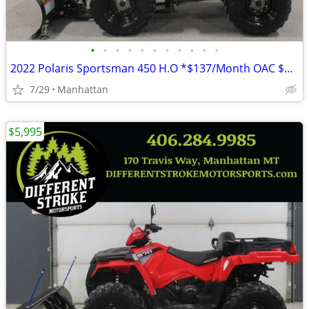
•
•
•
•
•
•
•
•
•
•
•
2022 Polaris Sportsman 450 H.O *$137/Month OAC $0 Down* *New Snowplow*
7/29
Manhattan
$5,995