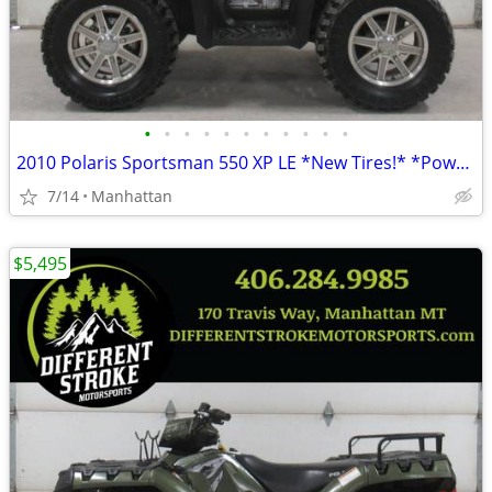
•
•
•
•
•
•
•
•
•
•
•
2010 Polaris Sportsman 550 XP LE *New Tires!* *Power Steering*
7/14
Manhattan
$5,495