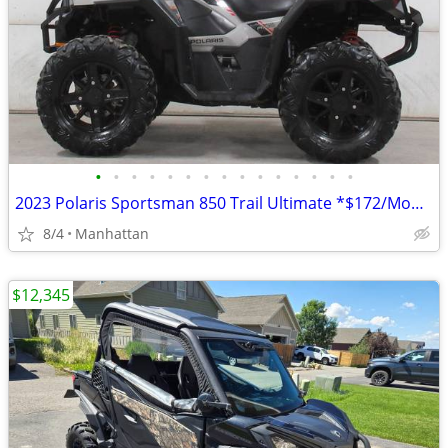
•
•
•
•
•
•
•
•
•
•
•
•
•
•
•
2023 Polaris Sportsman 850 Trail Ultimate *$172/Month OAC $0 Down*
8/4
Manhattan
$12,345