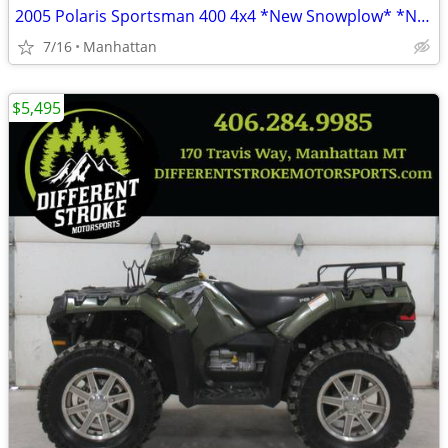
2005 Polaris Sportsman 400 4x4 *New Snowplow* *New Tires*
7/16
Manhattan
$5,495