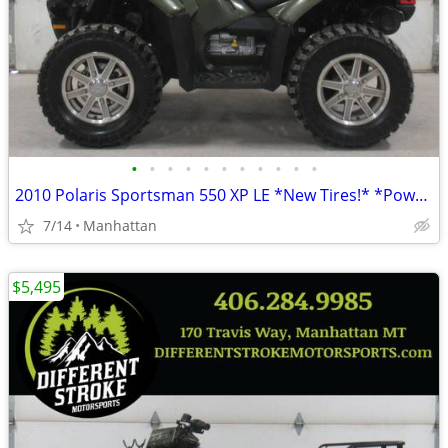
•
•
•
•
•
•
•
•
•
•
•
2010 Polaris Sportsman 550 XP LE *New Tires!* *Power Steering*
7/14
Manhattan
$5,495