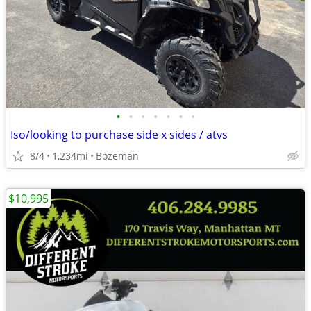
•
•
•
•
•
•
•
Iso/looking to purchase side x sides / atvs
8/4
1,234mi
Bozeman
$10,995