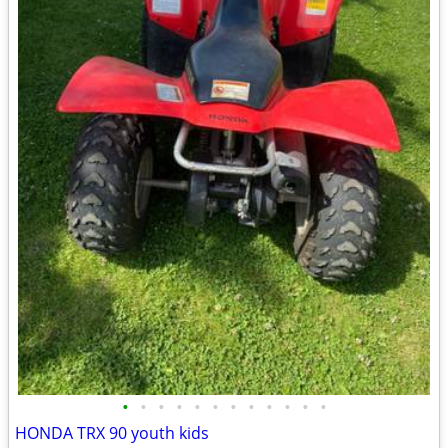
•
•
•
•
•
•
•
•
•
•
•
•
HONDA TRX 90 youth kids