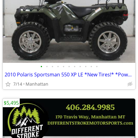
•
•
•
•
•
•
•
•
•
•
•
2010 Polaris Sportsman 550 XP LE *New Tires!* *Power Steering*
7/14
Manhattan
$5,495