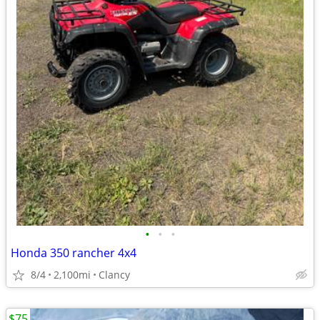
•
•
•
Honda 350 rancher 4x4
8/4
2,100mi
Clancy
$75