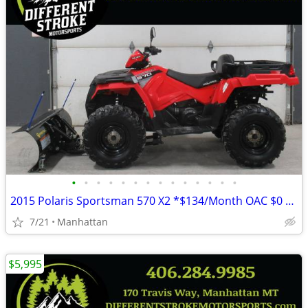
•
•
•
•
•
•
•
•
•
•
•
•
•
•
2015 Polaris Sportsman 570 X2 *$134/Month OAC $0 Down* *Dump Box*
7/21
Manhattan
$5,995