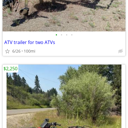
•
•
•
•
ATV trailer for two ATVs
6/26
100mi
$2,250