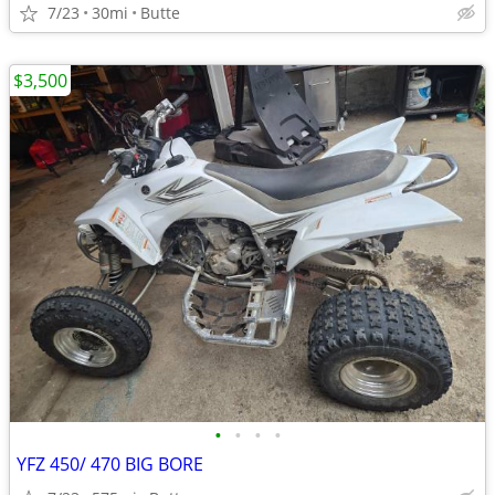
7/23
30mi
Butte
$3,500
•
•
•
•
YFZ 450/ 470 BIG BORE