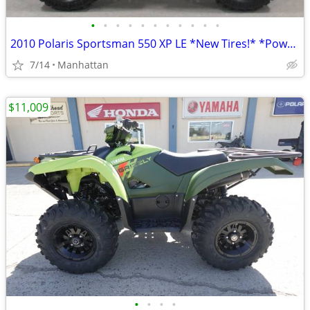
•
•
•
•
•
•
•
•
•
•
•
2010 Polaris Sportsman 550 XP LE *New Tires!* *Power Steering*
7/14
Manhattan
$11,009
•
•
•
•