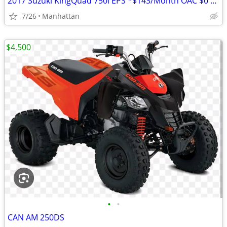
2017 Suzuki KingQuad 750i EPS *$143/Month OAC $0 Down* *Street Legal*
7/26
Manhattan
$4,500
•
•
CAN AM 250DS