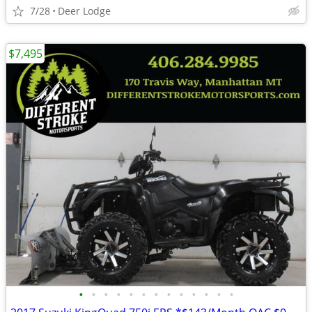
7/28
Deer Lodge
$7,495
•
•
•
•
•
•
•
•
•
•
•
•
•