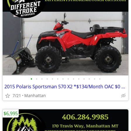
•
•
•
•
•
•
•
•
•
•
•
•
•
•
2015 Polaris Sportsman 570 X2 *$134/Month OAC $0 Down* *Dump Box*
7/21
Manhattan
$6,995