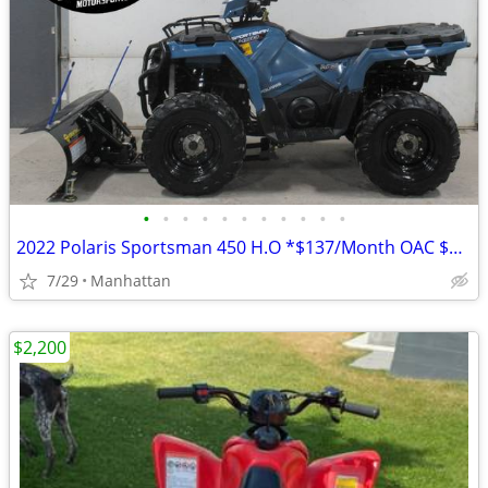
•
•
•
•
•
•
•
•
•
•
•
2022 Polaris Sportsman 450 H.O *$137/Month OAC $0 Down* *New Snowplow*
7/29
Manhattan
$2,200