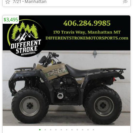
7/21
Manhattan
$3,495
•
•
•
•
•
•
•
•
•
•
•