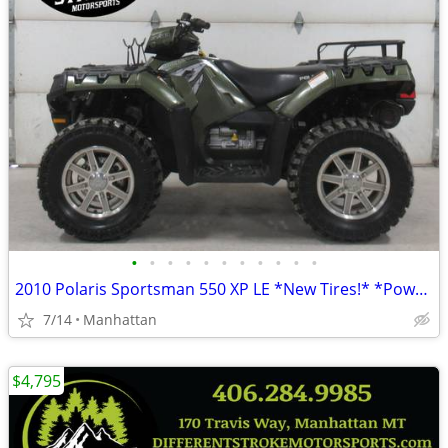
•
•
•
•
•
•
•
•
•
•
•
2010 Polaris Sportsman 550 XP LE *New Tires!* *Power Steering*
7/14
Manhattan
$4,795