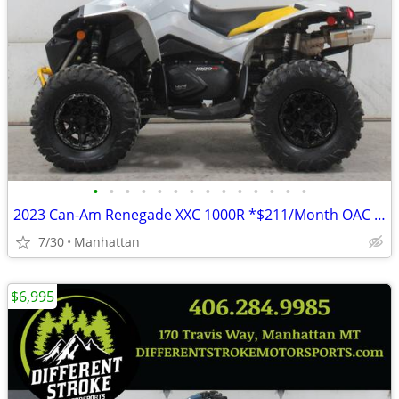
•
•
•
•
•
•
•
•
•
•
•
•
•
•
2023 Can-Am Renegade XXC 1000R *$211/Month OAC $0 Down*
7/30
Manhattan
$6,995