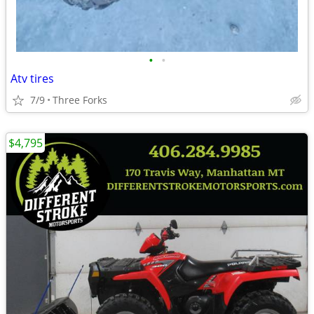
•
•
Atv tires
7/9
Three Forks
$4,795