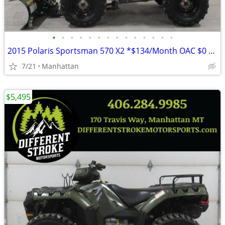
•
•
•
•
•
•
•
•
•
•
•
•
•
•
2015 Polaris Sportsman 570 X2 *$134/Month OAC $0 Down* *Dump Box*
7/21
Manhattan
$5,495