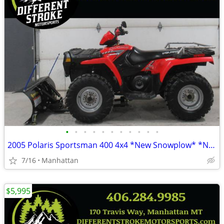
•
•
•
•
•
•
•
•
•
•
•
2005 Polaris Sportsman 400 4x4 *New Snowplow* *New Tires*
7/16
Manhattan
$5,995