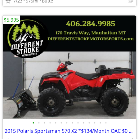
7/23
575mi
Butte
$5,995
•
•
•
•
•
•
•
•
•
•
•
•
•
•
2015 Polaris Sportsman 570 X2 *$134/Month OAC $0 Down* *Dump Box*