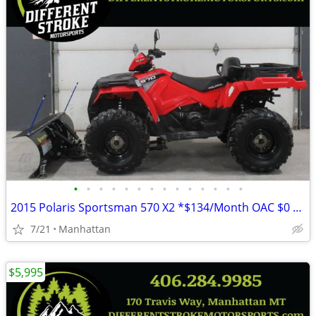
•
•
•
•
•
•
•
•
•
•
•
•
•
•
2015 Polaris Sportsman 570 X2 *$134/Month OAC $0 Down* *Dump Box*
7/21
Manhattan
$5,995