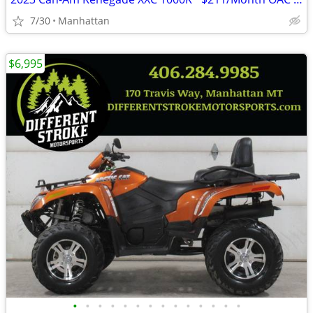
7/30
Manhattan
$6,995
•
•
•
•
•
•
•
•
•
•
•
•
•
•