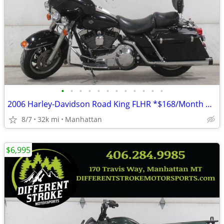
•
•
•
•
•
•
•
•
•
•
•
•
2006 Harley-Davidson Road King FLHR *$168/Month OAC $0 Down*
8/7
32k mi
Manhattan
$6,995