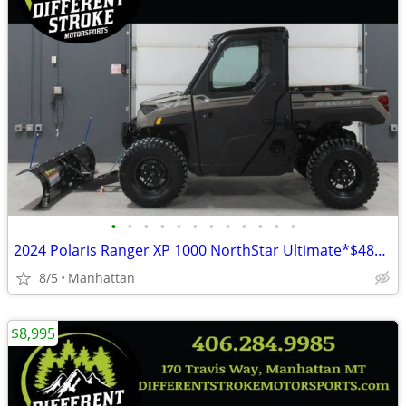
•
•
•
•
•
•
•
•
•
•
•
•
2024 Polaris Ranger XP 1000 NorthStar Ultimate*$489/Month OAC $0 Down*
8/5
Manhattan
$8,995