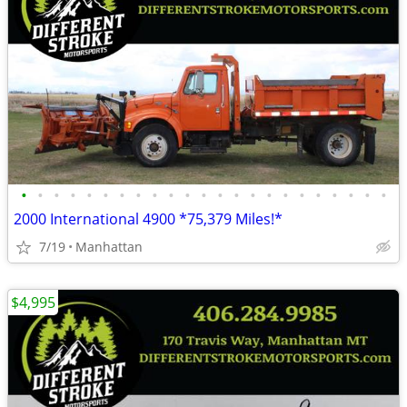
•
•
•
•
•
•
•
•
•
•
•
•
•
•
•
•
•
•
•
•
•
•
•
2000 International 4900 *75,379 Miles!*
7/19
Manhattan
$4,995