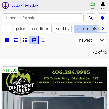
butte
for sale
post
acct
+
price
condition
sold by
✓ from this seller
newest
1 - 2
of 45
$11,995