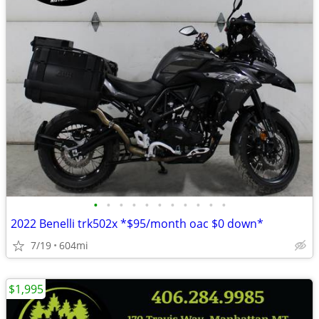
•
•
•
•
•
•
•
•
•
•
•
2022 Benelli trk502x *$95/month oac $0 down*
7/19
604mi
$1,995