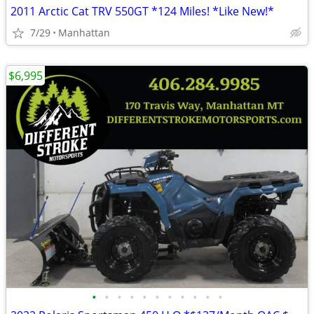
2011 Arctic Cat TRV 550GT *124 Miles! *Like New!*
7/29
Manhattan
$6,995
•
•
•
•
•
•
•
•
•
•
•