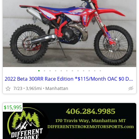
•
•
•
•
•
•
•
•
•
•
•
•
2022 Beta 300RR Race Edition *$115/Month OAC $0 Down*
7/23
3,965mi
Manhattan
$15,995