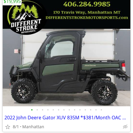
$19,995
•
•
•
•
•
•
•
•
•
•
•
•
•
•
2022 John Deere Gator XUV 835M *$381/Month OAC $0 Down*
8/1
Manhattan