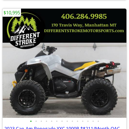
$10,995
•
•
•
•
•
•
•
•
•
•
•
•
•
•
2023 Can-Am Renegade XXC 1000R *$211/Month OAC $0 Down*