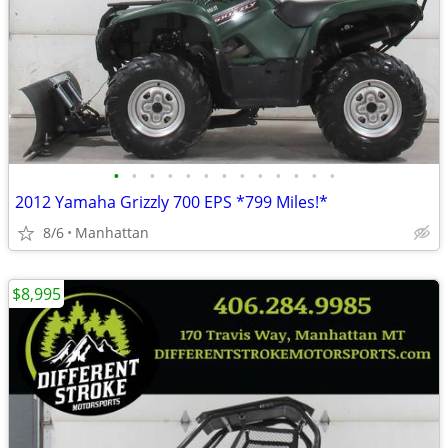
•
•
•
•
•
•
•
•
•
•
•
•
•
2012 Yamaha Grizzly 700 EPS *799 Miles!*
8/6
Manhattan
$8,995