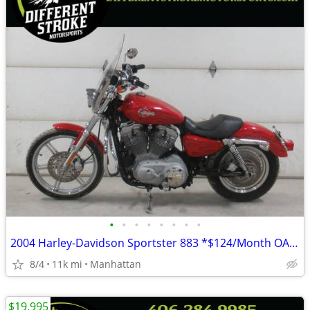
•
•
•
•
•
•
•
•
2004 Harley-Davidson Sportster 883 *$124/Month OAC $0 Down*
8/4
11k mi
Manhattan
$19,995