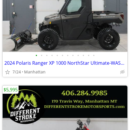
•
•
•
•
•
•
•
•
•
•
•
•
2024 Polaris Ranger XP 1000 NorthStar Ultimate-WAS-$23,995 -$4,000 OFF
7/24
Manhattan
$5,995