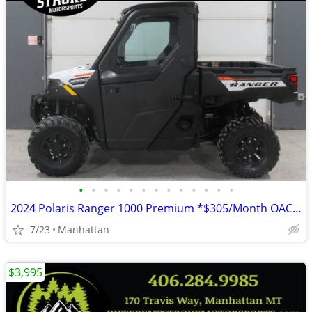
•
•
•
•
•
•
•
•
•
•
•
•
•
2024 Polaris Ranger 1000 Premium *$305/Month OAC* *Street Legal*
7/23
Manhattan
$3,995