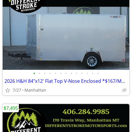
•
•
•
•
•
•
•
•
•
•
•
•
•
2026 H&H 84"x12' Flat Top V-Nose Enclosed *$167/Month OAC $0 Down*
7/27
Manhattan
$7,495