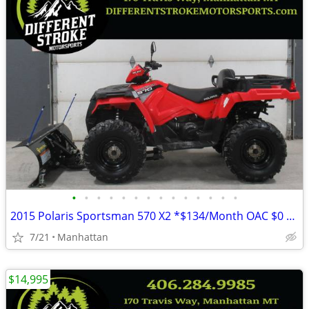
•
•
•
•
•
•
•
•
•
•
•
•
•
•
2015 Polaris Sportsman 570 X2 *$134/Month OAC $0 Down* *Dump Box*
7/21
Manhattan
$14,995