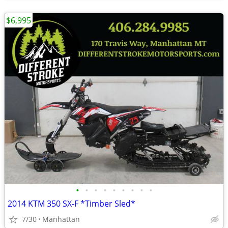
$6,995
•
•
•
•
•
•
•
•
•
2014 KTM 350 SX-F *Timber Sled*
7/30
Manhattan