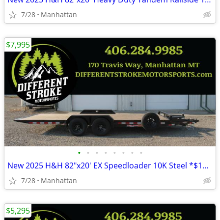
7/28
Manhattan
$7,995
•
•
•
•
•
•
•
•
New 2025 H&H 82"x20' EX Speedloader 10K Steel *$157/Month OAC $0 Down*
7/28
Manhattan
$5,295