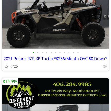
•
•
•
•
•
•
•
•
•
•
•
2021 Polaris RZR XP Turbo *$266/Month OAC $0 Down*
7/25
$19,995