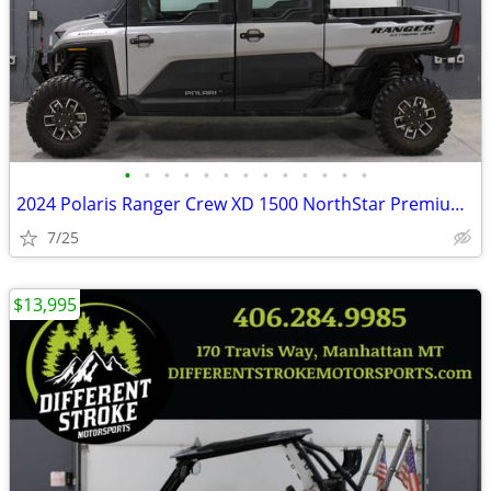
•
•
•
•
•
•
•
•
•
•
•
•
•
2024 Polaris Ranger Crew XD 1500 NorthStar Premium *$571/Month OAC*
7/25
$13,995