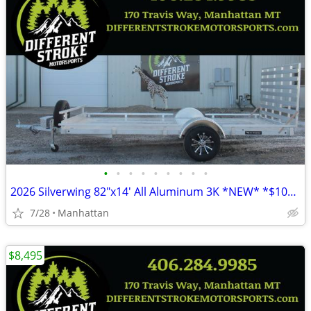
•
•
•
•
•
•
•
•
•
2026 Silverwing 82"x14' All Aluminum 3K *NEW* *$104/Month OAC $0 Down*
7/28
Manhattan
$8,495