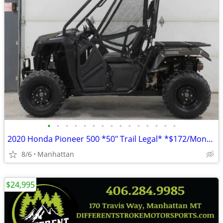
•
•
•
•
•
•
•
•
•
•
•
•
•
•
•
2020 Honda Pioneer 500 *50" Trail Legal* *$172/Month OAC $0 Down*
8/6
Manhattan
$24,995