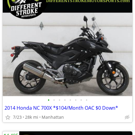
•
•
•
•
•
•
•
•
2014 Honda NC 700X *$104/Month OAC $0 Down*
7/23
28k mi
Manhattan