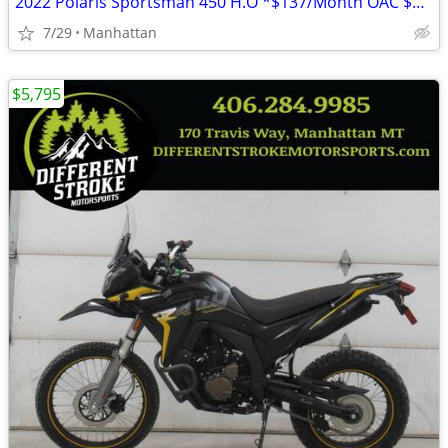
2022 Polaris Sportsman 450 H.O *$137/Month OAC $0 Down* *New Snowplow*
7/29
Manhattan
$5,795