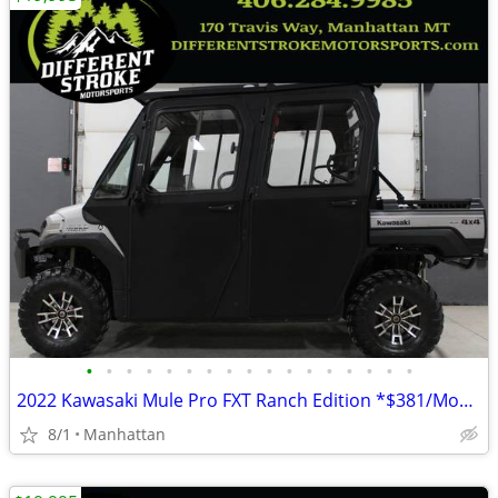
•
•
•
•
•
•
•
•
•
•
•
•
•
•
•
•
•
2022 Kawasaki Mule Pro FXT Ranch Edition *$381/Month OAC $0 Down*
8/1
Manhattan