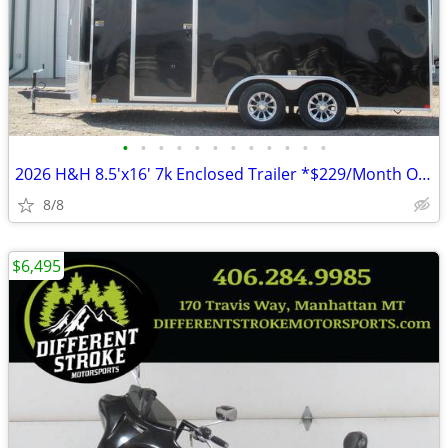
•
•
•
•
•
•
•
•
•
•
•
•
2026 H&H 8.5'x16' 7k Enclosed Trailer *$229/Month OAC $0 Down* *NEW*
8/8
$6,495