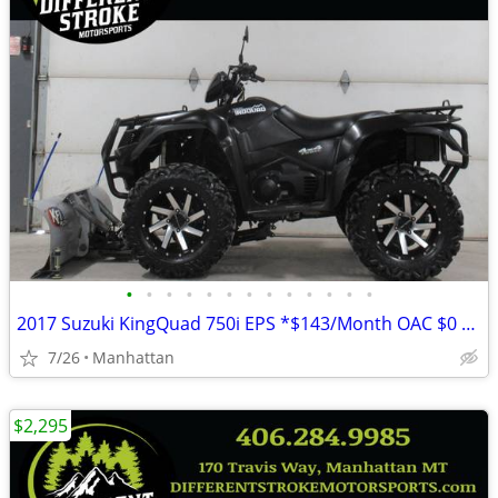
•
•
•
•
•
•
•
•
•
•
•
•
•
2017 Suzuki KingQuad 750i EPS *$143/Month OAC $0 Down* *Street Legal*
7/26
Manhattan
$2,295