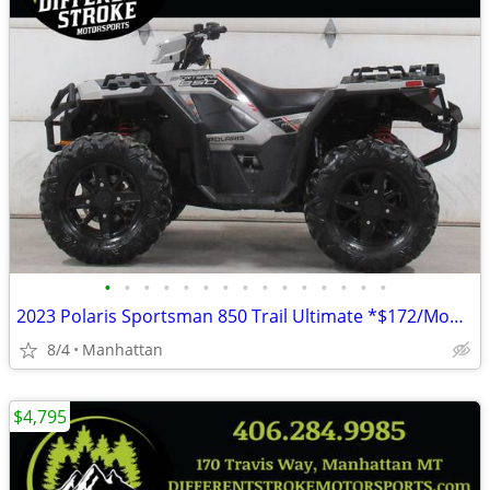
•
•
•
•
•
•
•
•
•
•
•
•
•
•
•
2023 Polaris Sportsman 850 Trail Ultimate *$172/Month OAC $0 Down*
8/4
Manhattan
$4,795