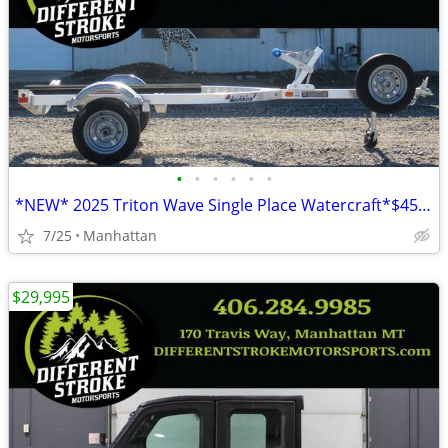
•
•
•
•
•
•
*NEW* 2025 Triton Wave Single Place Watercraft*$45/Month OAC $0 Down*
7/25
Manhattan
$29,995