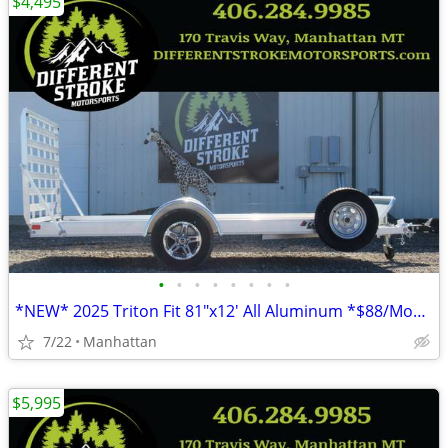
$4,495
•
•
•
•
•
•
•
•
*NEW* 2025 Triton Fit 81"x12' All Aluminum *$88/Month OAC $0 Down*
7/22
Manhattan
$5,995