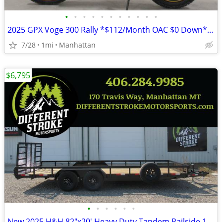
•
•
•
•
•
•
•
•
•
•
•
2025 GPX Voge 300 Rally *$112/Month OAC $0 Down* *NEW*
7/28
1mi
Manhattan
$6,795
•
•
•
•
•
•
New 2025 H&H 82"x20' Heavy Duty Tandem Railside 10K Steel