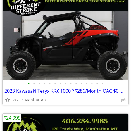
•
•
•
•
•
•
•
•
•
•
•
•
•
•
•
2023 Kawasaki Teryx KRX 1000 *$286/Month OAC $0 Down*
7/21
Manhattan
$24,995