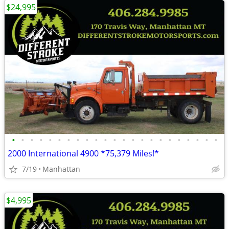
$24,995
•
•
•
•
•
•
•
•
•
•
•
•
•
•
•
•
•
•
•
•
•
•
•
2000 International 4900 *75,379 Miles!*
7/19
Manhattan
$4,995