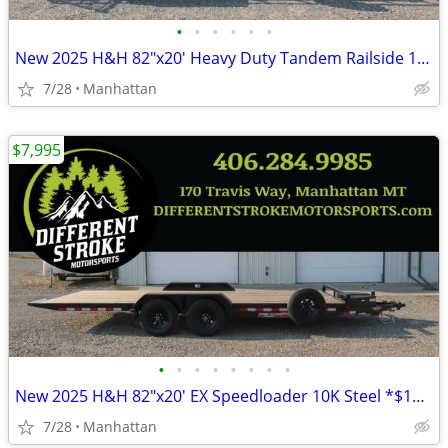
•
•
•
•
•
•
New 2025 H&H 82"x20' Heavy Duty Tandem Railside 10K Steel
7/28
Manhattan
$7,995
•
•
•
•
•
•
•
•
New 2025 H&H 82"x20' EX Speedloader 10K Steel *$157/Month OAC $0 Down*
7/28
Manhattan