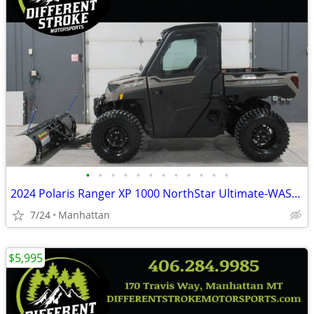
•
•
•
•
•
•
•
•
•
•
•
•
2024 Polaris Ranger XP 1000 NorthStar Ultimate-WAS-$23,995 -$4,000 OFF
7/24
Manhattan
$5,995