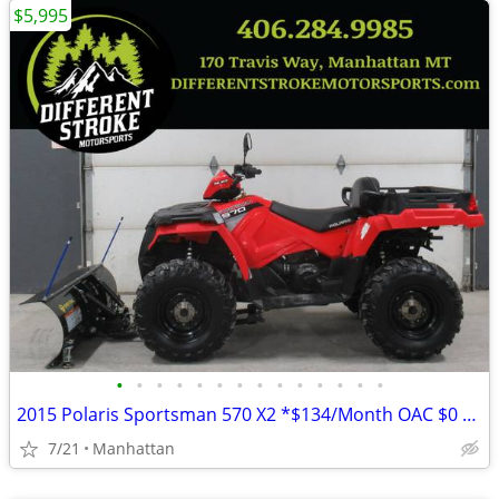
$5,995
•
•
•
•
•
•
•
•
•
•
•
•
•
•
2015 Polaris Sportsman 570 X2 *$134/Month OAC $0 Down* *Dump Box*
7/21
Manhattan