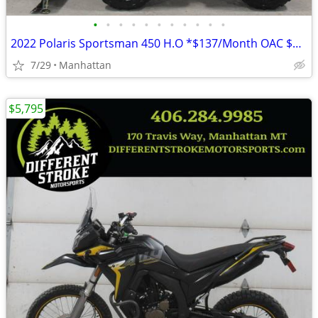
•
•
•
•
•
•
•
•
•
•
•
2022 Polaris Sportsman 450 H.O *$137/Month OAC $0 Down* *New Snowplow*
7/29
Manhattan
$5,795