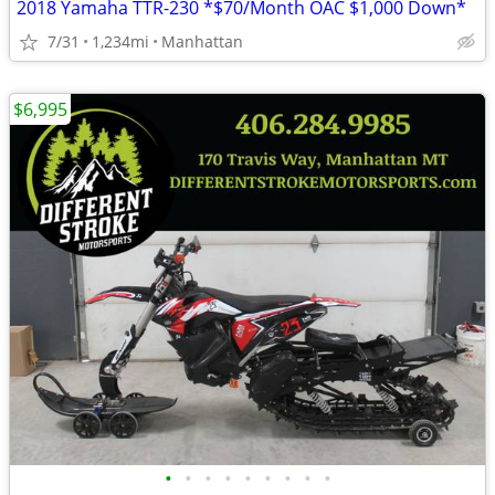
2018 Yamaha TTR-230 *$70/Month OAC $1,000 Down*
7/31
1,234mi
Manhattan
$6,995
•
•
•
•
•
•
•
•
•