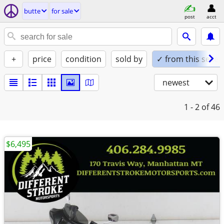
butte
for sale
post
acct
+
price
condition
sold by
✓ from this seller
newest
1 - 2
of 46
$6,495