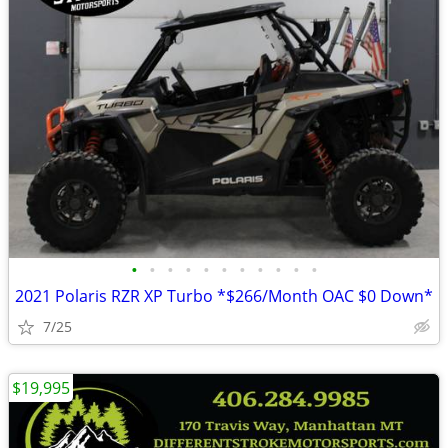
•
•
•
•
•
•
•
•
•
•
•
2021 Polaris RZR XP Turbo *$266/Month OAC $0 Down*
7/25
$19,995