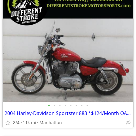
•
•
•
•
•
•
•
•
2004 Harley-Davidson Sportster 883 *$124/Month OAC $0 Down*
8/4
11k mi
Manhattan