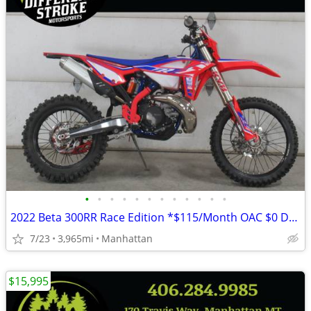
•
•
•
•
•
•
•
•
•
•
•
•
2022 Beta 300RR Race Edition *$115/Month OAC $0 Down*
7/23
3,965mi
Manhattan
$15,995