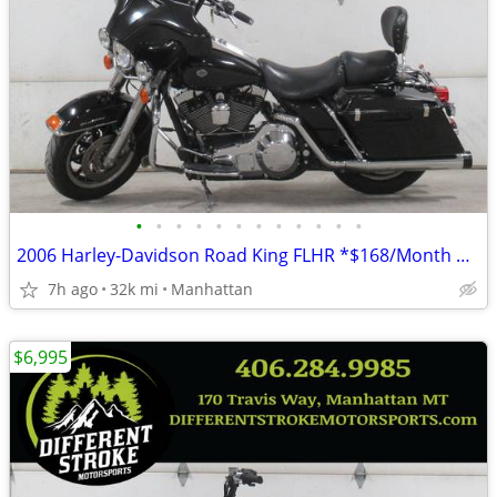
•
•
•
•
•
•
•
•
•
•
•
•
2006 Harley-Davidson Road King FLHR *$168/Month OAC $0 Down*
7h ago
32k mi
Manhattan
$6,995