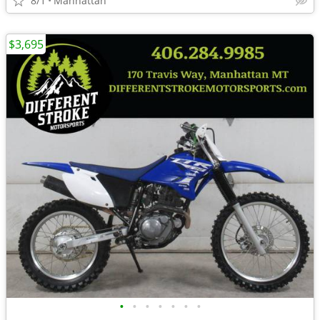
8/1
Manhattan
$3,695
•
•
•
•
•
•
•