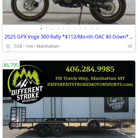
•
•
•
•
•
•
•
•
•
•
•
2025 GPX Voge 300 Rally *$112/Month OAC $0 Down* *NEW*
7/28
1mi
Manhattan
$6,795