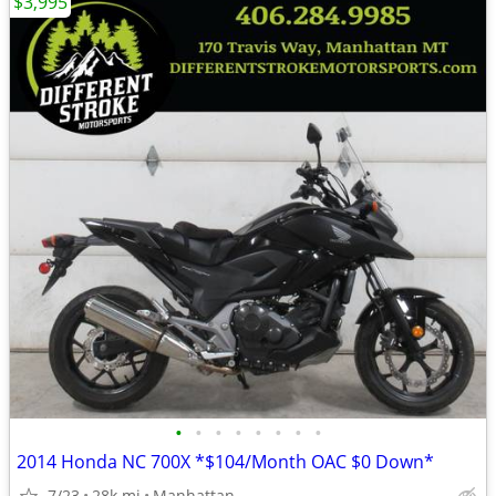
$3,995
•
•
•
•
•
•
•
•
2014 Honda NC 700X *$104/Month OAC $0 Down*
7/23
28k mi
Manhattan