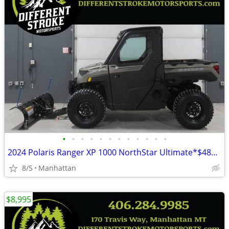
•
•
•
•
•
•
•
•
•
•
•
•
2024 Polaris Ranger XP 1000 NorthStar Ultimate*$489/Month OAC $0 Down*
8/5
Manhattan
$8,995