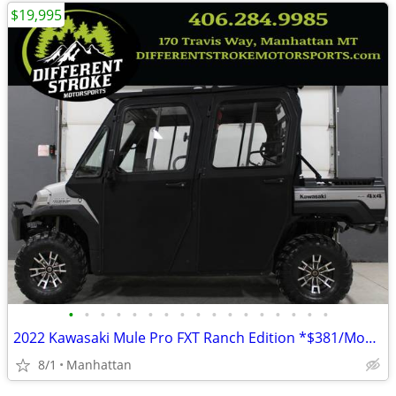
$19,995
•
•
•
•
•
•
•
•
•
•
•
•
•
•
•
•
•
2022 Kawasaki Mule Pro FXT Ranch Edition *$381/Month OAC $0 Down*
8/1
Manhattan