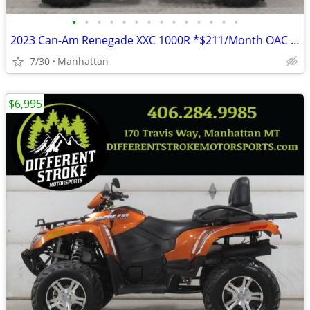
•
•
•
•
•
•
•
•
•
•
•
•
•
•
2023 Can-Am Renegade XXC 1000R *$211/Month OAC $0 Down*
7/30
Manhattan
$6,995