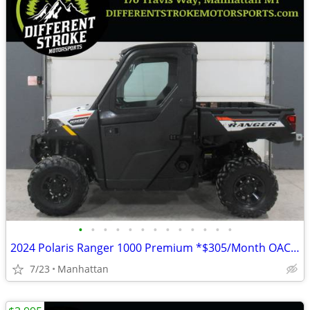
•
•
•
•
•
•
•
•
•
•
•
•
•
2024 Polaris Ranger 1000 Premium *$305/Month OAC* *Street Legal*
7/23
Manhattan