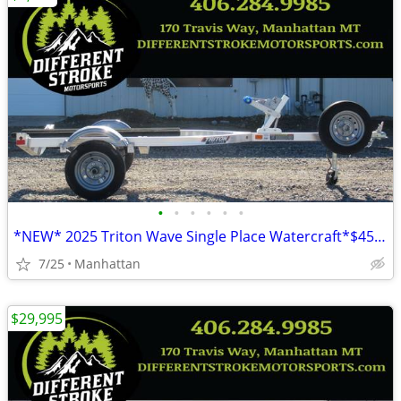
•
•
•
•
•
•
*NEW* 2025 Triton Wave Single Place Watercraft*$45/Month OAC $0 Down*
7/25
Manhattan
$29,995