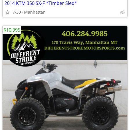
2014 KTM 350 SX-F *Timber Sled*
7/30
Manhattan
$10,995