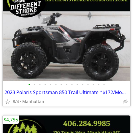
•
•
•
•
•
•
•
•
•
•
•
•
•
•
•
2023 Polaris Sportsman 850 Trail Ultimate *$172/Month OAC $0 Down*
8/4
Manhattan
$4,795