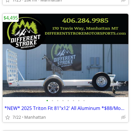
$4,495
•
•
•
•
•
•
•
•
*NEW* 2025 Triton Fit 81"x12' All Aluminum *$88/Month OAC $0 Down*
7/22
Manhattan