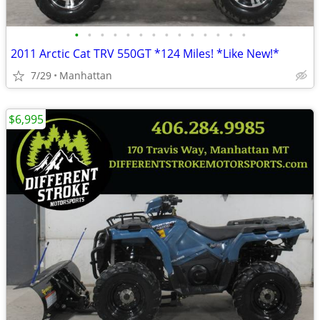
•
•
•
•
•
•
•
•
•
•
•
•
•
•
2011 Arctic Cat TRV 550GT *124 Miles! *Like New!*
7/29
Manhattan
$6,995