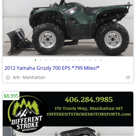
•
•
•
•
•
•
•
•
•
•
•
•
•
2012 Yamaha Grizzly 700 EPS *799 Miles!*
8/6
Manhattan
$8,995