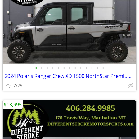
•
•
•
•
•
•
•
•
•
•
•
•
•
2024 Polaris Ranger Crew XD 1500 NorthStar Premium *$571/Month OAC*
7/25
$13,995