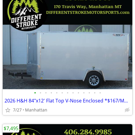
•
•
•
•
•
•
•
•
•
•
•
•
•
2026 H&H 84"x12' Flat Top V-Nose Enclosed *$167/Month OAC $0 Down*
7/27
Manhattan
$7,495