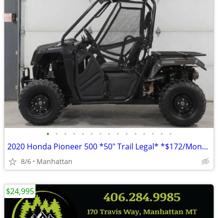
•
•
•
•
•
•
•
•
•
•
•
•
•
•
•
2020 Honda Pioneer 500 *50" Trail Legal* *$172/Month OAC $0 Down*
8/6
Manhattan
$24,995