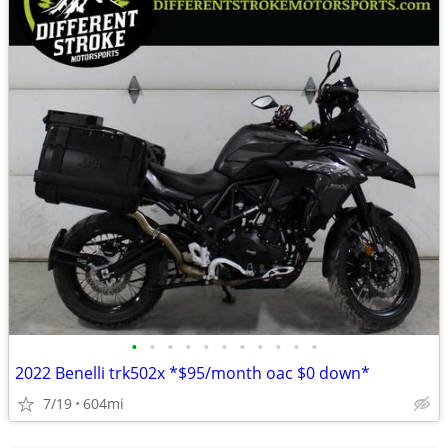
•
•
•
•
•
•
•
•
•
•
•
2022 Benelli trk502x *$95/month oac $0 down*
7/19
604mi