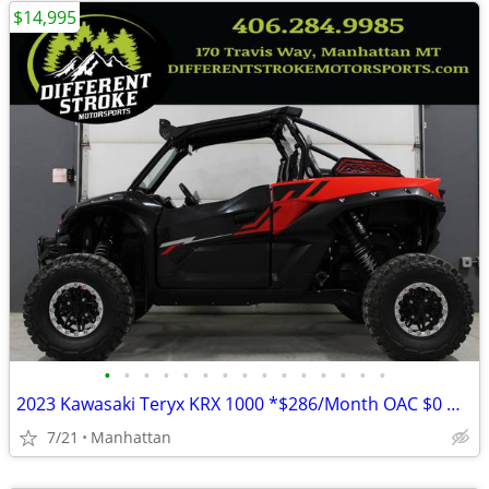
$14,995
•
•
•
•
•
•
•
•
•
•
•
•
•
•
•
2023 Kawasaki Teryx KRX 1000 *$286/Month OAC $0 Down*
7/21
Manhattan