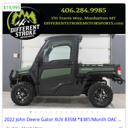
$19,995
•
•
•
•
•
•
•
•
•
•
•
•
•
•
2022 John Deere Gator XUV 835M *$381/Month OAC $0 Down*