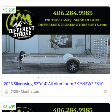
$5,295
•
•
•
•
•
•
•
•
•
2026 Silverwing 82"x14' All Aluminum 3K *NEW* *$104/Month OAC $0 Down*
7/28
Manhattan
$8,495