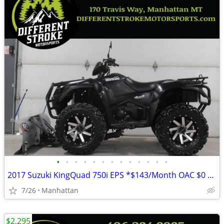
•
•
•
•
•
•
•
•
•
•
•
•
•
2017 Suzuki KingQuad 750i EPS *$143/Month OAC $0 Down* *Street Legal*
7/26
Manhattan
$2,295