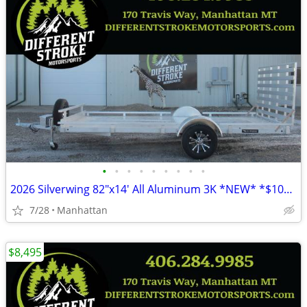
•
•
•
•
•
•
•
•
•
2026 Silverwing 82"x14' All Aluminum 3K *NEW* *$104/Month OAC $0 Down*
7/28
Manhattan
$8,495