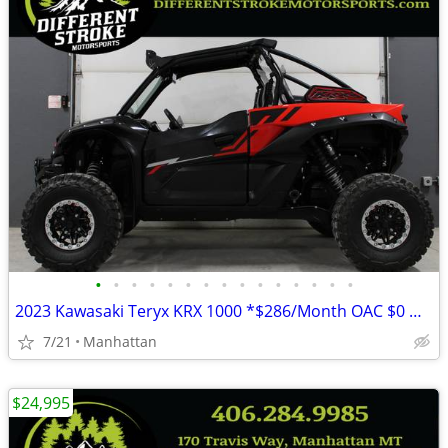
•
•
•
•
•
•
•
•
•
•
•
•
•
•
•
2023 Kawasaki Teryx KRX 1000 *$286/Month OAC $0 Down*
7/21
Manhattan
$24,995