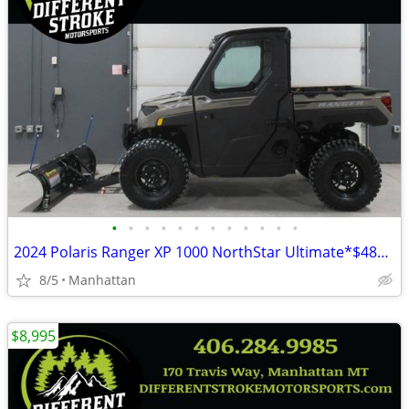
•
•
•
•
•
•
•
•
•
•
•
•
2024 Polaris Ranger XP 1000 NorthStar Ultimate*$489/Month OAC $0 Down*
8/5
Manhattan
$8,995