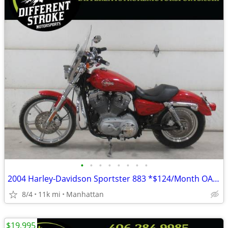
•
•
•
•
•
•
•
•
2004 Harley-Davidson Sportster 883 *$124/Month OAC $0 Down*
8/4
11k mi
Manhattan
$19,995