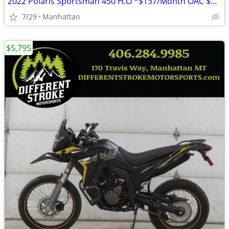
2022 Polaris Sportsman 450 H.O *$137/Month OAC $0 Down* *New Snowplow*
7/29
Manhattan
$5,795