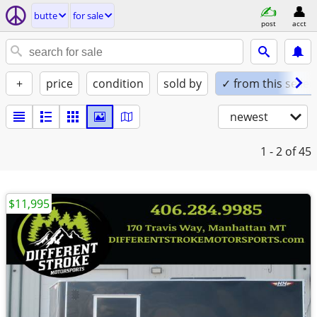
butte
for sale
post
acct
+
price
condition
sold by
✓ from this seller
newest
1 - 2
of 45
$11,995