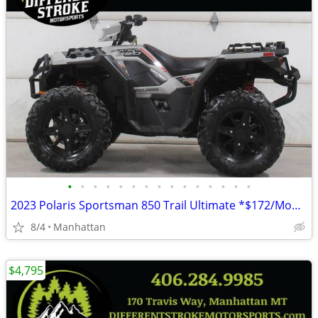
•
•
•
•
•
•
•
•
•
•
•
•
•
•
•
2023 Polaris Sportsman 850 Trail Ultimate *$172/Month OAC $0 Down*
8/4
Manhattan
$4,795