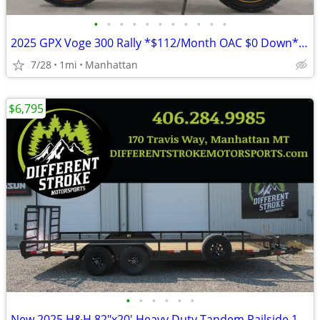
•
•
•
•
•
•
•
•
•
•
•
2025 GPX Voge 300 Rally *$112/Month OAC $0 Down* *NEW*
7/28
1mi
Manhattan
$6,795
•
•
•
•
•
•
New 2025 H&H 82"x20' Heavy Duty Tandem Railside 10K Steel