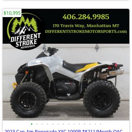
$10,995
•
•
•
•
•
•
•
•
•
•
•
•
•
•
2023 Can-Am Renegade XXC 1000R *$211/Month OAC $0 Down*