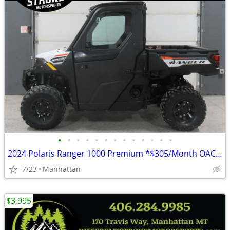
•
•
•
•
•
•
•
•
•
•
•
•
•
2024 Polaris Ranger 1000 Premium *$305/Month OAC* *Street Legal*
7/23
Manhattan
$3,995