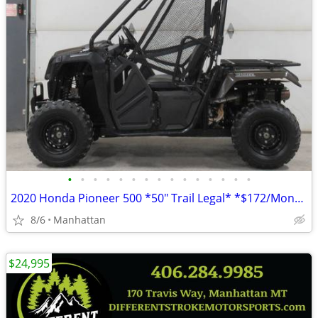
•
•
•
•
•
•
•
•
•
•
•
•
•
•
•
2020 Honda Pioneer 500 *50" Trail Legal* *$172/Month OAC $0 Down*
8/6
Manhattan
$24,995