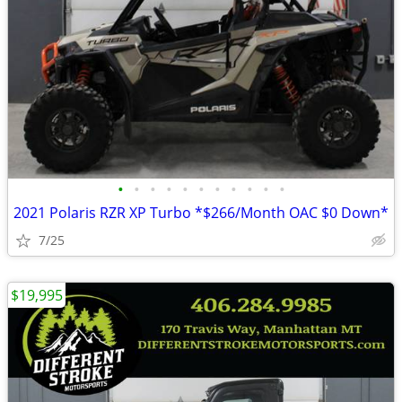
•
•
•
•
•
•
•
•
•
•
•
2021 Polaris RZR XP Turbo *$266/Month OAC $0 Down*
7/25
$19,995