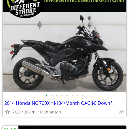
•
•
•
•
•
•
•
•
2014 Honda NC 700X *$104/Month OAC $0 Down*
7/23
28k mi
Manhattan