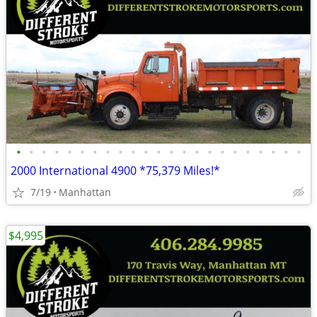
•
•
•
•
•
•
•
•
•
•
•
•
•
•
•
•
•
•
•
•
•
•
•
2000 International 4900 *75,379 Miles!*
7/19
Manhattan
$4,995