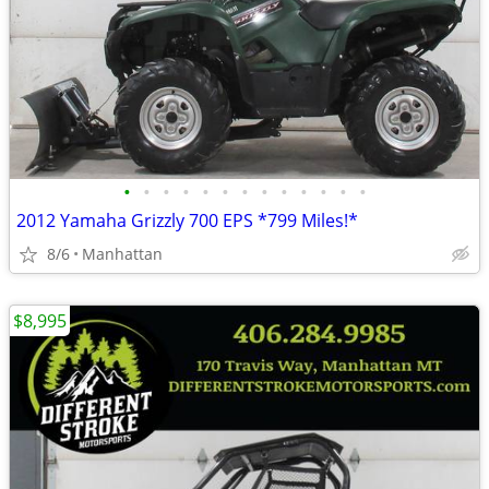
•
•
•
•
•
•
•
•
•
•
•
•
•
2012 Yamaha Grizzly 700 EPS *799 Miles!*
8/6
Manhattan
$8,995