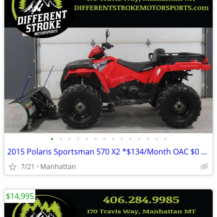
•
•
•
•
•
•
•
•
•
•
•
•
•
•
2015 Polaris Sportsman 570 X2 *$134/Month OAC $0 Down* *Dump Box*
7/21
Manhattan
$14,995