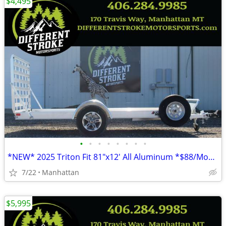
$4,495
•
•
•
•
•
•
•
•
*NEW* 2025 Triton Fit 81"x12' All Aluminum *$88/Month OAC $0 Down*
7/22
Manhattan
$5,995