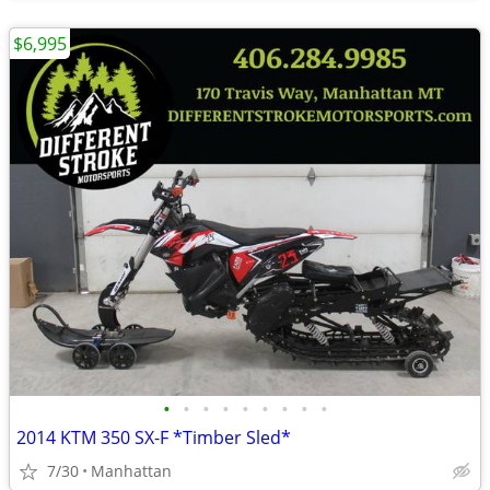
$6,995
•
•
•
•
•
•
•
•
•
2014 KTM 350 SX-F *Timber Sled*
7/30
Manhattan