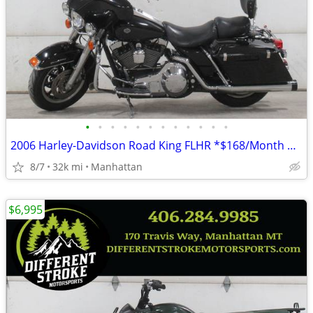
•
•
•
•
•
•
•
•
•
•
•
•
2006 Harley-Davidson Road King FLHR *$168/Month OAC $0 Down*
8/7
32k mi
Manhattan
$6,995