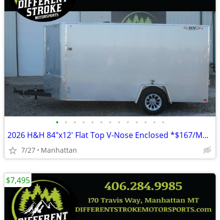
•
•
•
•
•
•
•
•
•
•
•
•
•
2026 H&H 84"x12' Flat Top V-Nose Enclosed *$167/Month OAC $0 Down*
7/27
Manhattan
$7,495