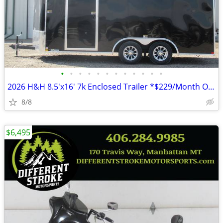
•
•
•
•
•
•
•
•
•
•
•
•
2026 H&H 8.5'x16' 7k Enclosed Trailer *$229/Month OAC $0 Down* *NEW*
8/8
$6,495