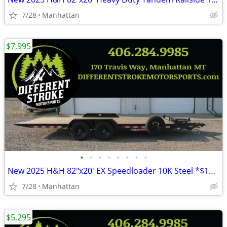
7/28
Manhattan
$7,995
•
•
•
•
•
•
•
•
New 2025 H&H 82"x20' EX Speedloader 10K Steel *$157/Month OAC $0 Down*
7/28
Manhattan
$5,295