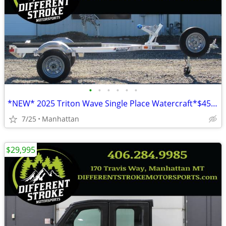
•
•
•
•
•
•
*NEW* 2025 Triton Wave Single Place Watercraft*$45/Month OAC $0 Down*
7/25
Manhattan
$29,995