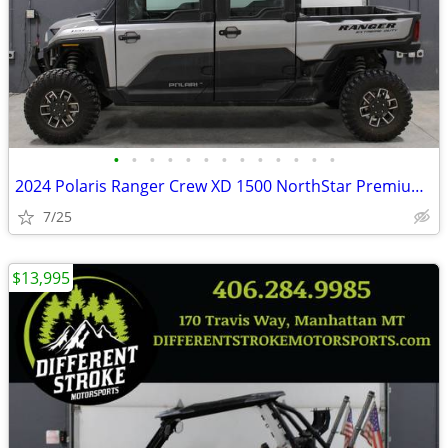
•
•
•
•
•
•
•
•
•
•
•
•
•
2024 Polaris Ranger Crew XD 1500 NorthStar Premium *$571/Month OAC*
7/25
$13,995