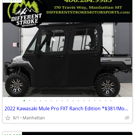
•
•
•
•
•
•
•
•
•
•
•
•
•
•
•
•
•
2022 Kawasaki Mule Pro FXT Ranch Edition *$381/Month OAC $0 Down*
8/1
Manhattan