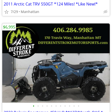
2011 Arctic Cat TRV 550GT *124 Miles! *Like New!*
7/29
Manhattan
$6,995
•
•
•
•
•
•
•
•
•
•
•