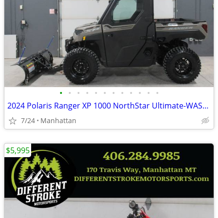
•
•
•
•
•
•
•
•
•
•
•
•
2024 Polaris Ranger XP 1000 NorthStar Ultimate-WAS-$23,995 -$4,000 OFF
7/24
Manhattan
$5,995