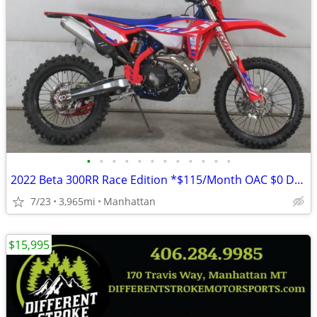
•
•
•
•
•
•
•
•
•
•
•
•
2022 Beta 300RR Race Edition *$115/Month OAC $0 Down*
7/23
3,965mi
Manhattan
$15,995