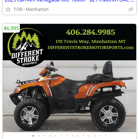
7/30
Manhattan
$6,995
•
•
•
•
•
•
•
•
•
•
•
•
•
•