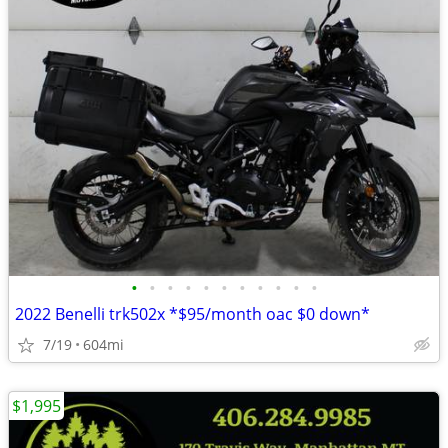
•
•
•
•
•
•
•
•
•
•
•
2022 Benelli trk502x *$95/month oac $0 down*
7/19
604mi
$1,995