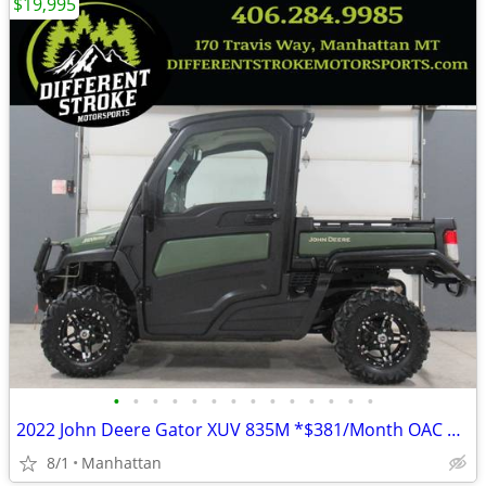
$19,995
•
•
•
•
•
•
•
•
•
•
•
•
•
•
2022 John Deere Gator XUV 835M *$381/Month OAC $0 Down*
8/1
Manhattan