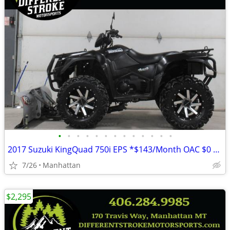
•
•
•
•
•
•
•
•
•
•
•
•
•
2017 Suzuki KingQuad 750i EPS *$143/Month OAC $0 Down* *Street Legal*
7/26
Manhattan
$2,295