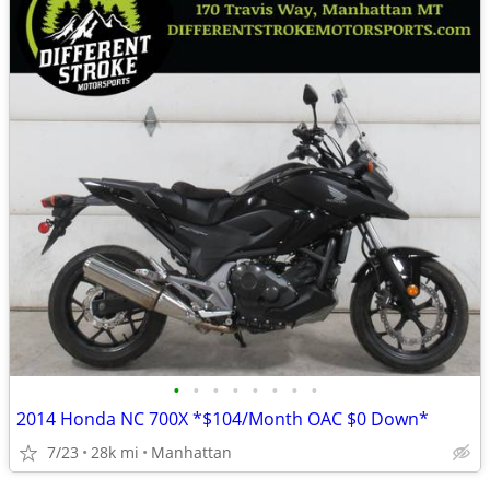
•
•
•
•
•
•
•
•
2014 Honda NC 700X *$104/Month OAC $0 Down*
7/23
28k mi
Manhattan