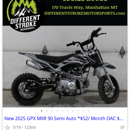
•
•
•
•
•
•
•
•
•
•
New 2025 GPX MXR 90 Semi Auto *$52/ Month OAC $0 Down*
7/19
123mi