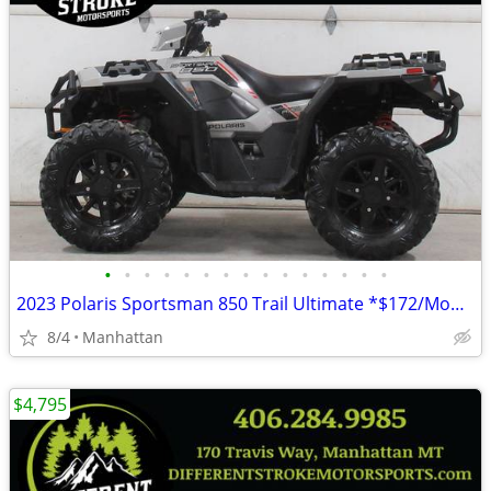
•
•
•
•
•
•
•
•
•
•
•
•
•
•
•
2023 Polaris Sportsman 850 Trail Ultimate *$172/Month OAC $0 Down*
8/4
Manhattan
$4,795