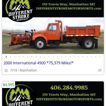
•
•
•
•
•
•
•
•
•
•
•
•
•
•
•
•
•
•
•
•
•
•
•
2000 International 4900 *75,379 Miles!*
7/19
Manhattan
$4,995