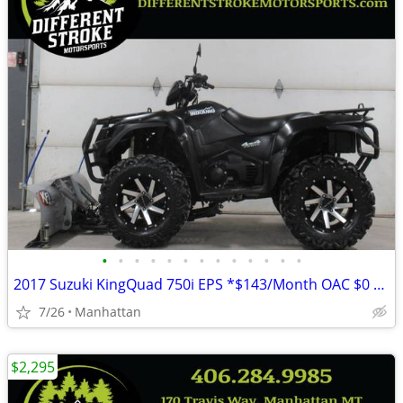
•
•
•
•
•
•
•
•
•
•
•
•
•
2017 Suzuki KingQuad 750i EPS *$143/Month OAC $0 Down* *Street Legal*
7/26
Manhattan
$2,295