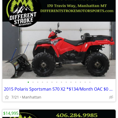
•
•
•
•
•
•
•
•
•
•
•
•
•
•
2015 Polaris Sportsman 570 X2 *$134/Month OAC $0 Down* *Dump Box*
7/21
Manhattan
$14,995