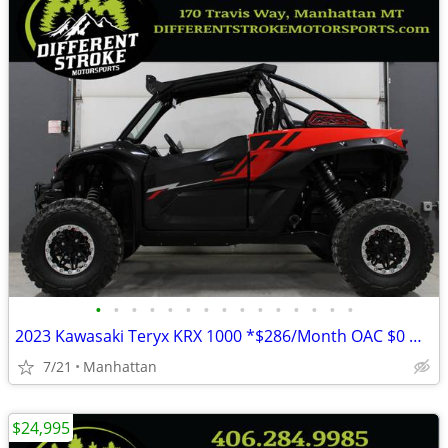
•
•
•
•
•
•
•
•
•
•
•
•
•
•
•
2023 Kawasaki Teryx KRX 1000 *$286/Month OAC $0 Down*
7/21
Manhattan
$24,995