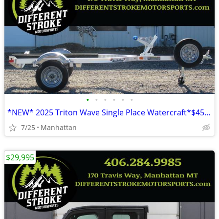
•
•
•
•
•
•
*NEW* 2025 Triton Wave Single Place Watercraft*$45/Month OAC $0 Down*
7/25
Manhattan
$29,995