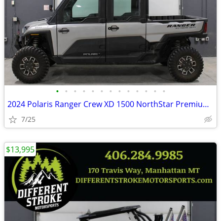
•
•
•
•
•
•
•
•
•
•
•
•
•
2024 Polaris Ranger Crew XD 1500 NorthStar Premium *$571/Month OAC*
7/25
$13,995