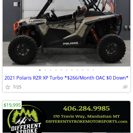
•
•
•
•
•
•
•
•
•
•
•
2021 Polaris RZR XP Turbo *$266/Month OAC $0 Down*
7/25
$19,995