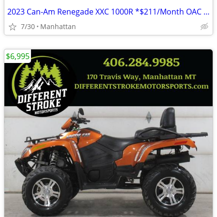
2023 Can-Am Renegade XXC 1000R *$211/Month OAC $0 Down*
7/30
Manhattan
$6,995