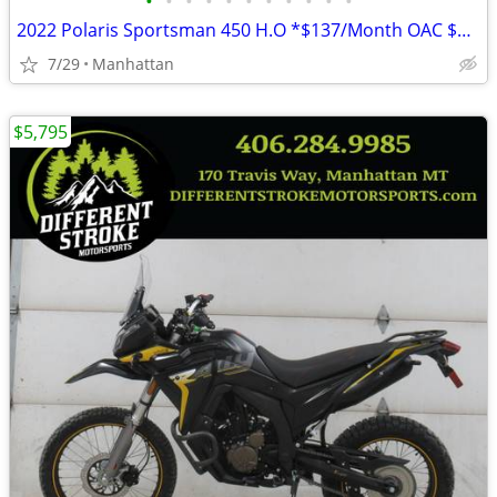
•
•
•
•
•
•
•
•
•
•
•
2022 Polaris Sportsman 450 H.O *$137/Month OAC $0 Down* *New Snowplow*
7/29
Manhattan
$5,795