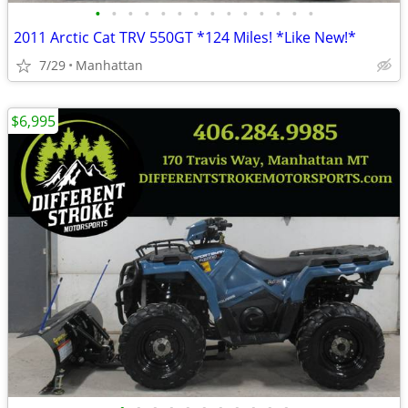
•
•
•
•
•
•
•
•
•
•
•
•
•
•
2011 Arctic Cat TRV 550GT *124 Miles! *Like New!*
7/29
Manhattan
$6,995