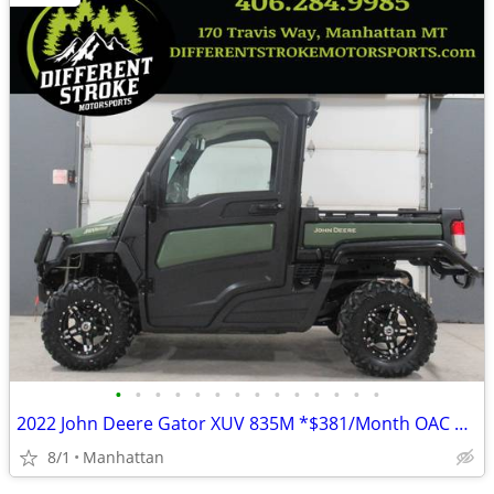
•
•
•
•
•
•
•
•
•
•
•
•
•
•
2022 John Deere Gator XUV 835M *$381/Month OAC $0 Down*
8/1
Manhattan