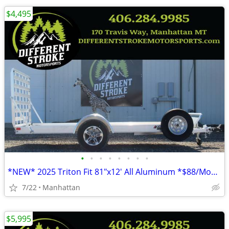
$4,495
•
•
•
•
•
•
•
•
*NEW* 2025 Triton Fit 81"x12' All Aluminum *$88/Month OAC $0 Down*
7/22
Manhattan
$5,995