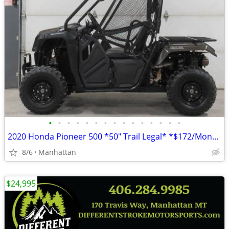
•
•
•
•
•
•
•
•
•
•
•
•
•
•
•
2020 Honda Pioneer 500 *50" Trail Legal* *$172/Month OAC $0 Down*
8/6
Manhattan
$24,995