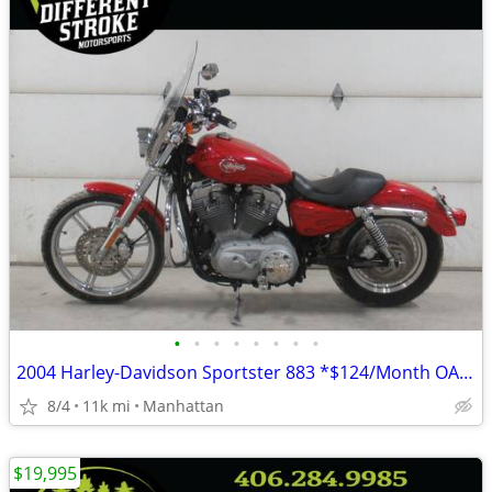
•
•
•
•
•
•
•
•
2004 Harley-Davidson Sportster 883 *$124/Month OAC $0 Down*
8/4
11k mi
Manhattan
$19,995