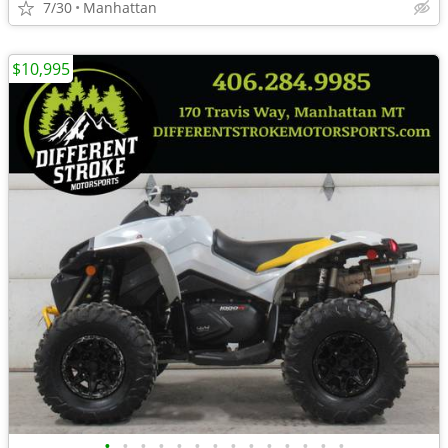
7/30
Manhattan
$10,995
•
•
•
•
•
•
•
•
•
•
•
•
•
•