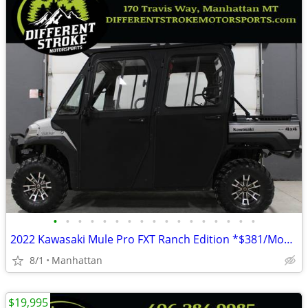
•
•
•
•
•
•
•
•
•
•
•
•
•
•
•
•
•
2022 Kawasaki Mule Pro FXT Ranch Edition *$381/Month OAC $0 Down*
8/1
Manhattan
$19,995