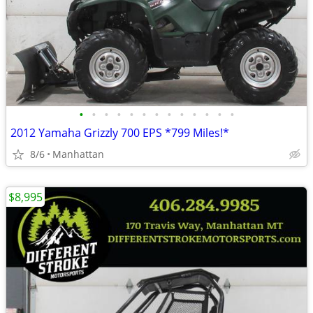
•
•
•
•
•
•
•
•
•
•
•
•
•
2012 Yamaha Grizzly 700 EPS *799 Miles!*
8/6
Manhattan
$8,995