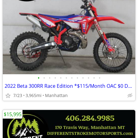
•
•
•
•
•
•
•
•
•
•
•
•
2022 Beta 300RR Race Edition *$115/Month OAC $0 Down*
7/23
3,965mi
Manhattan
$15,995