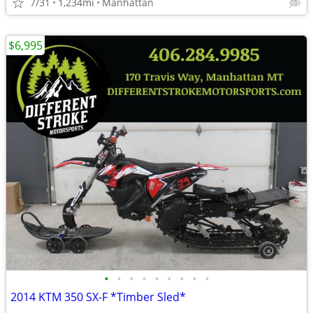
7/31
1,234mi
Manhattan
$6,995
•
•
•
•
•
•
•
•
•
2014 KTM 350 SX-F *Timber Sled*