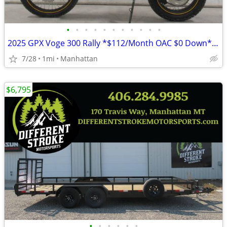
•
•
•
•
•
•
•
•
•
•
•
2025 GPX Voge 300 Rally *$112/Month OAC $0 Down* *NEW*
7/28
1mi
Manhattan
$6,795
•
•
•
•
•
•