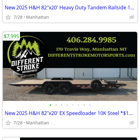
New 2025 H&H 82"x20' Heavy Duty Tandem Railside 10K Steel
7/28
Manhattan
$7,995
•
•
•
•
•
•
•
•
New 2025 H&H 82"x20' EX Speedloader 10K Steel *$157/Month OAC $0 Down*
7/28
Manhattan