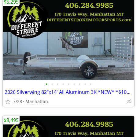
$5,295
•
•
•
•
•
•
•
•
•
2026 Silverwing 82"x14' All Aluminum 3K *NEW* *$104/Month OAC $0 Down*
7/28
Manhattan
$8,495