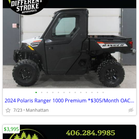
•
•
•
•
•
•
•
•
•
•
•
•
•
2024 Polaris Ranger 1000 Premium *$305/Month OAC* *Street Legal*
7/23
Manhattan
$3,995