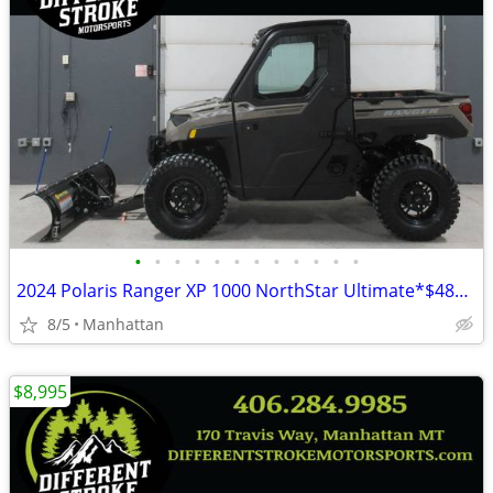
•
•
•
•
•
•
•
•
•
•
•
•
2024 Polaris Ranger XP 1000 NorthStar Ultimate*$489/Month OAC $0 Down*
8/5
Manhattan
$8,995