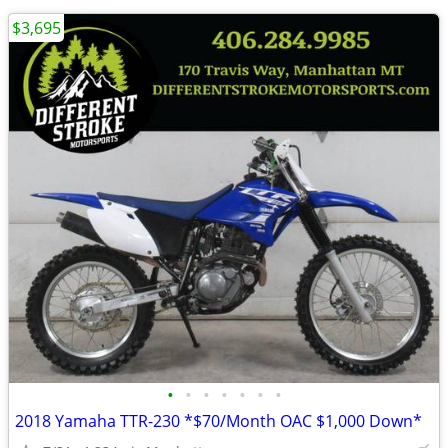
$3,695
•
•
•
•
•
•
•
2018 Yamaha TTR-230 *$70/Month OAC $1,000 Down*