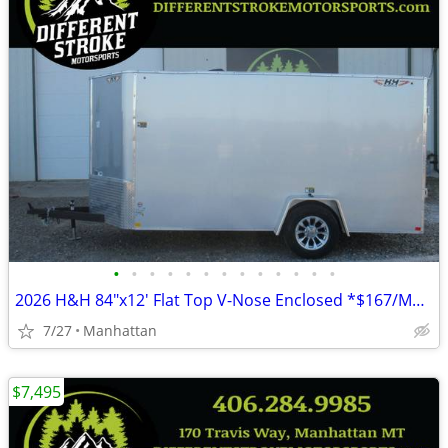
•
•
•
•
•
•
•
•
•
•
•
•
•
2026 H&H 84"x12' Flat Top V-Nose Enclosed *$167/Month OAC $0 Down*
7/27
Manhattan
$7,495