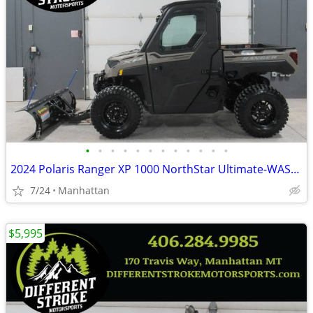
•
•
•
•
•
•
•
•
•
•
•
•
2024 Polaris Ranger XP 1000 NorthStar Ultimate-WAS-$23,995 -$4,000 OFF
7/24
Manhattan
$5,995