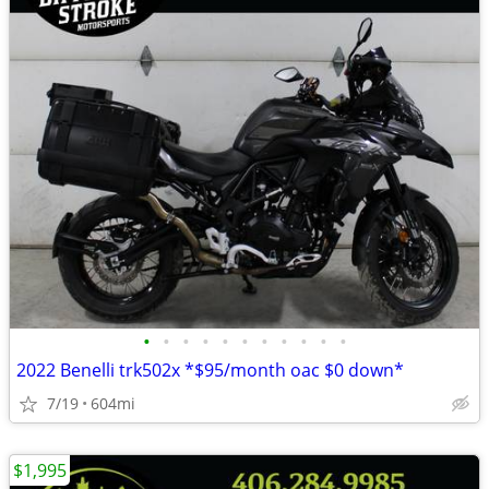
•
•
•
•
•
•
•
•
•
•
•
2022 Benelli trk502x *$95/month oac $0 down*
7/19
604mi
$1,995