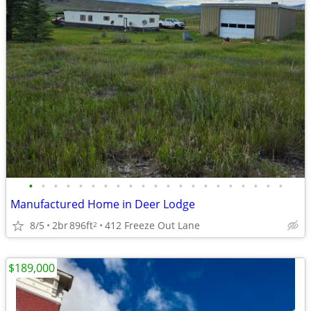
•
•
•
•
•
•
•
•
•
•
•
•
•
•
•
•
•
•
•
•
•
Manufactured Home in Deer Lodge
8/5
2br
896ft
412 Freeze Out Lane
2
$189,000