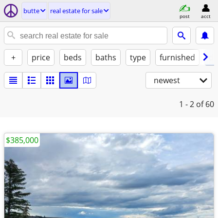
butte
real estate for sale
post
acct
+
price
beds
baths
type
furnished
de
newest
1 - 2
of 60
$385,000