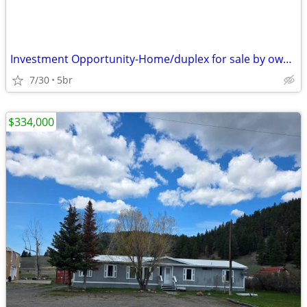
Investment Opportunity-Home/duplex for sale by owner $475,000
7/30
5br
$334,000