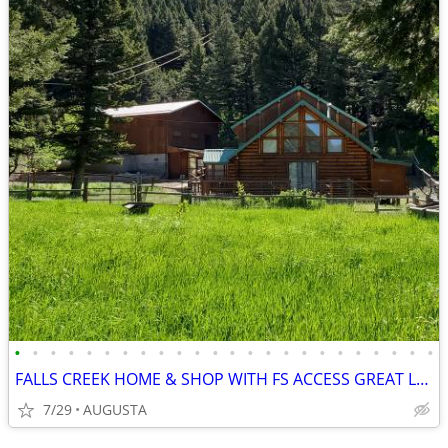
•
•
•
•
•
•
•
•
•
•
•
•
•
•
•
•
•
•
•
•
•
•
•
•
FALLS CREEK HOME & SHOP WITH FS ACCESS GREAT LOCATION
7/29
AUGUSTA