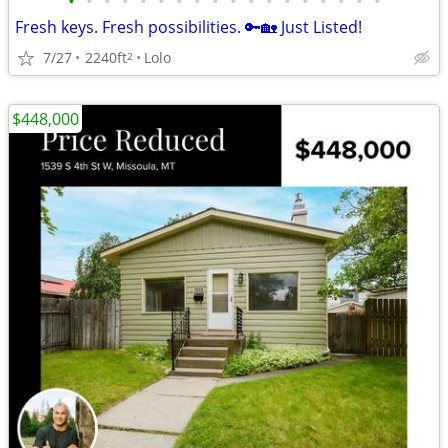
•
•
•
•
•
•
•
•
•
•
•
•
•
•
•
•
•
•
Fresh keys. Fresh possibilities. 🔑🏡 Just Listed!
7/27
2240ft
Lolo
2
$448,000