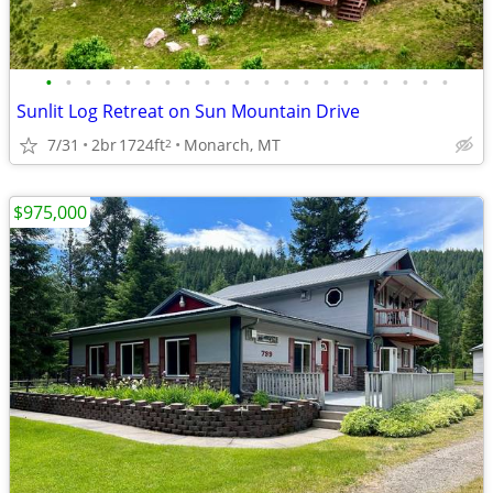
•
•
•
•
•
•
•
•
•
•
•
•
•
•
•
•
•
•
•
•
•
Sunlit Log Retreat on Sun Mountain Drive
7/31
2br
1724ft
Monarch, MT
2
$975,000