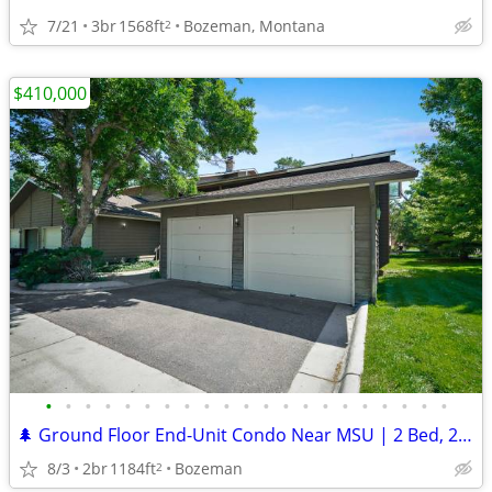
7/21
3br
1568ft
Bozeman, Montana
2
$410,000
•
•
•
•
•
•
•
•
•
•
•
•
•
•
•
•
•
•
•
•
•
🌲 Ground Floor End-Unit Condo Near MSU | 2 Bed, 2 Bath + Garage
8/3
2br
1184ft
Bozeman
2