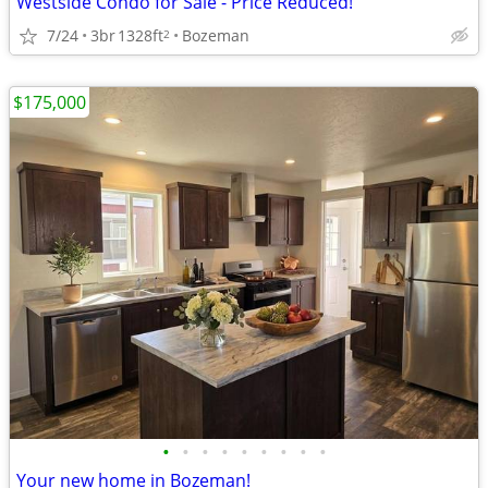
Westside Condo for Sale - Price Reduced!
7/24
3br
1328ft
Bozeman
2
$175,000
•
•
•
•
•
•
•
•
•
Your new home in Bozeman!