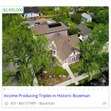
$2,495,000
•
•
•
•
•
•
•
•
•
•
•
•
•
•
•
•
•
•
•
•
•
•
•
•
Income Producing Triplex in Historic Bozeman
8/5
8br
5774ft
Bozeman
2