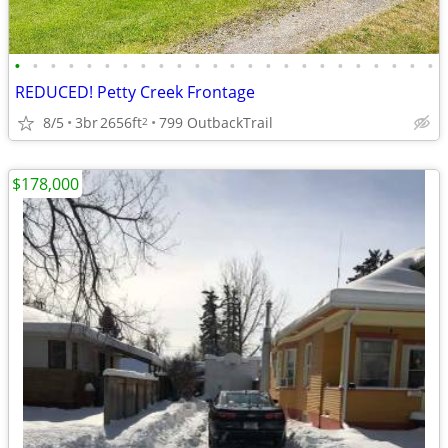
•
•
•
•
•
•
•
•
•
•
•
•
•
•
•
•
•
•
•
•
•
•
•
•
REDUCED! Petty Creek Frontage
8/5
3br
2656ft
799 OutbackTrail
2
$178,000