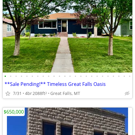
•
•
•
•
•
•
•
•
•
•
•
•
•
•
•
•
•
•
•
•
•
•
•
•
**Sale Pending!** Timeless Great Falls Oasis
7/31
4br
2088ft
Great Falls, MT
2
$650,000