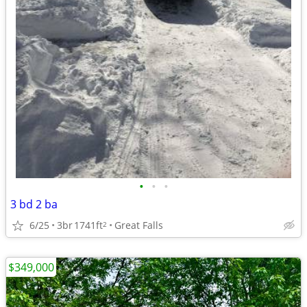
•
•
•
3 bd 2 ba
6/25
3br
1741ft
Great Falls
2
$349,000