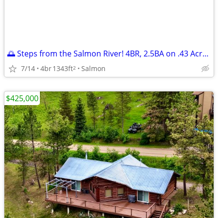
🌅 Steps from the Salmon River! 4BR, 2.5BA on .43 Acres IDAHO!
7/14
4br
1343ft
Salmon
2
$425,000