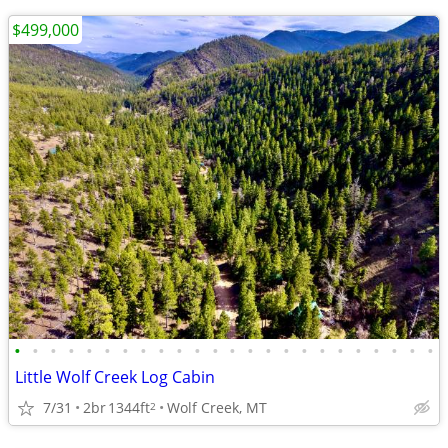
$499,000
•
•
•
•
•
•
•
•
•
•
•
•
•
•
•
•
•
•
•
•
•
•
•
•
Little Wolf Creek Log Cabin
7/31
2br
1344ft
Wolf Creek, MT
2