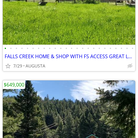
•
•
•
•
•
•
•
•
•
•
•
•
•
•
•
•
•
•
•
•
•
•
•
•
FALLS CREEK HOME & SHOP WITH FS ACCESS GREAT LOCATION
7/29
AUGUSTA
$649,000