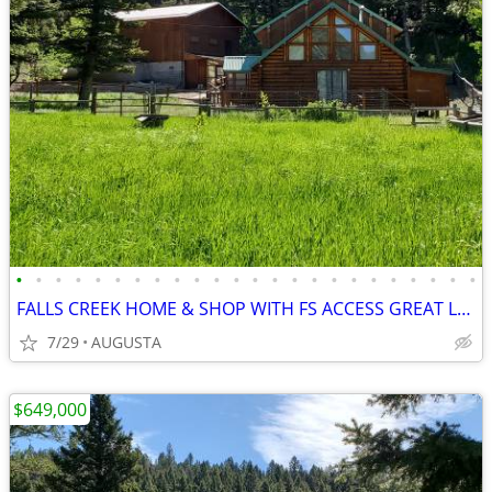
•
•
•
•
•
•
•
•
•
•
•
•
•
•
•
•
•
•
•
•
•
•
•
•
FALLS CREEK HOME & SHOP WITH FS ACCESS GREAT LOCATION
7/29
AUGUSTA
$649,000