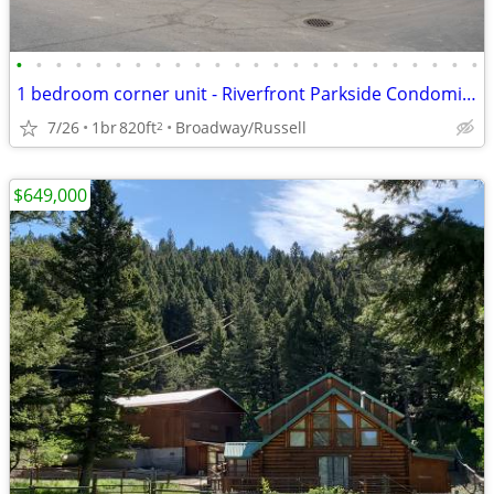
•
•
•
•
•
•
•
•
•
•
•
•
•
•
•
•
•
•
•
•
•
•
•
•
1 bedroom corner unit - Riverfront Parkside Condominium
7/26
1br
820ft
Broadway/Russell
2
$649,000