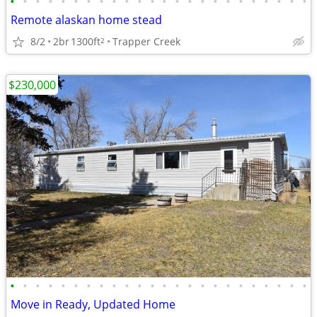
•
•
•
•
•
•
•
•
•
•
•
•
•
•
•
•
•
•
•
•
•
•
•
•
Remote alaskan home stead
8/2
2br
1300ft
Trapper Creek
2
$230,000
•
•
•
•
•
•
•
•
•
•
•
•
•
•
•
•
•
•
•
•
•
•
•
•
Move in Ready, Updated Home