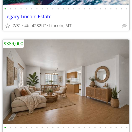
•
•
•
•
•
•
•
•
•
•
•
•
•
•
•
•
•
•
•
•
•
•
•
•
Legacy Lincoln Estate
7/31
4br
4282ft
Lincoln, MT
2
$389,000
•
•
•
•
•
•
•
•
•
•
•
•
•
•
•
•
•
•
•
•
•
•
•
•