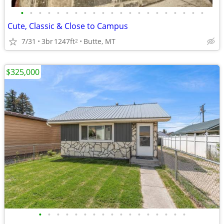
•
•
•
•
•
•
•
•
•
•
•
•
•
•
•
•
•
•
•
•
•
Cute, Classic & Close to Campus
7/31
3br
1247ft
Butte, MT
2
$325,000
•
•
•
•
•
•
•
•
•
•
•
•
•
•
•
•
•