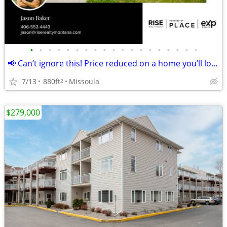
•
•
•
•
•
•
•
•
•
•
•
•
•
•
•
•
•
•
•
📢 Can’t ignore this! Price reduced on a home you’ll love! 🏡❤️
7/13
880ft
Missoula
2
$279,000