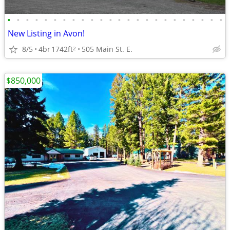
•
•
•
•
•
•
•
•
•
•
•
•
•
•
•
•
•
•
•
•
•
•
•
•
New Listing in Avon!
8/5
4br
1742ft
505 Main St. E.
2
$850,000