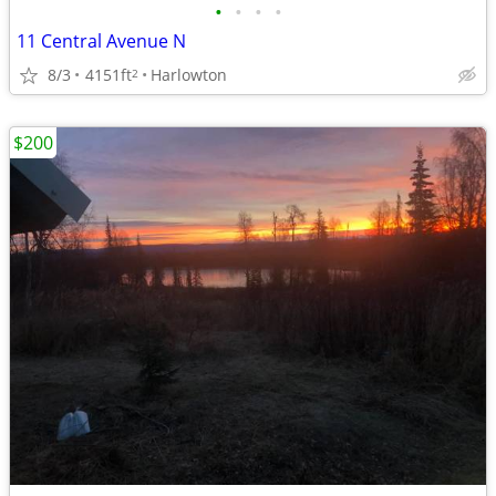
•
•
•
•
11 Central Avenue N
8/3
4151ft
Harlowton
2
$200