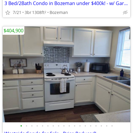
3 Bed/2Bath Condo in Bozeman under $400k! - w/ Garage and Parking
7/21
3br
1308ft
Bozeman
2
$404,900
•
•
•
•
•
•
•
•
•
•
•
•
•
•
•
•
•
•