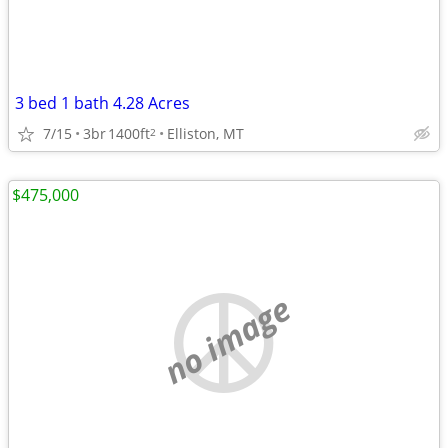
3 bed 1 bath 4.28 Acres
7/15
3br
1400ft
Elliston, MT
2
$475,000
no image