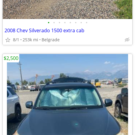
•
•
•
•
•
•
•
•
2008 Chev Silverado 1500 extra cab
8/1
253k mi
Belgrade
$2,500