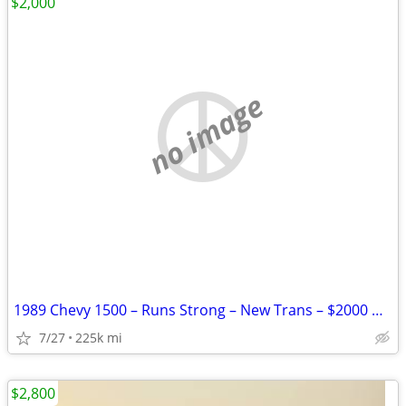
$2,000
no image
1989 Chevy 1500 – Runs Strong – New Trans – $2000 OBO
7/27
225k mi
$2,800