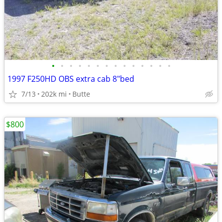
•
•
•
•
•
•
•
•
•
•
•
•
•
•
1997 F250HD OBS extra cab 8"bed
7/13
202k mi
Butte
$800