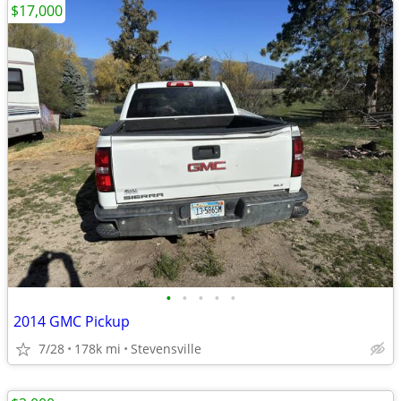
$17,000
•
•
•
•
•
2014 GMC Pickup
7/28
178k mi
Stevensville