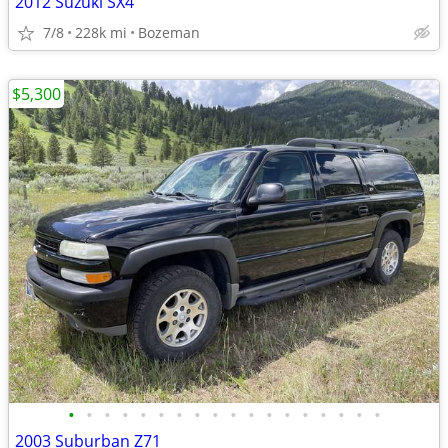
2012 Suzuki SX4
7/8
228k mi
Bozeman
$5,300
•
•
•
•
•
•
•
•
•
•
•
•
•
•
•
•
•
•
2003 Suburban Z71