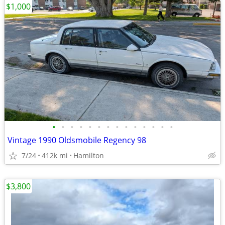
$1,000
•
•
•
•
•
•
•
•
•
•
•
•
•
•
Vintage 1990 Oldsmobile Regency 98
7/24
412k mi
Hamilton
$3,800