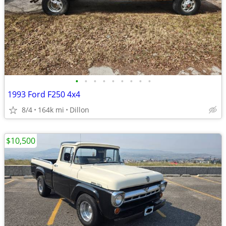
•
•
•
•
•
•
•
•
•
1993 Ford F250 4x4
8/4
164k mi
Dillon
$10,500