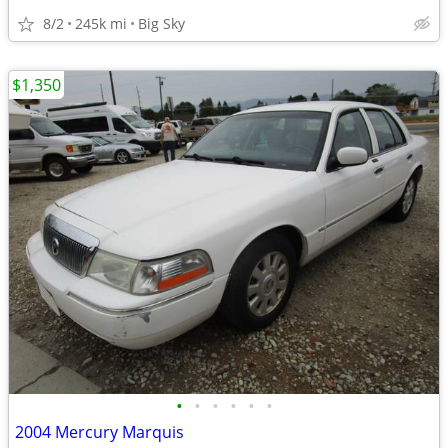
8/2
245k mi
Big Sky
$1,350
•
•
•
•
•
•
2004 Mercury Marquis