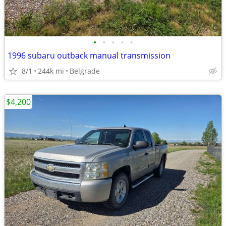
•
•
•
•
•
1996 subaru outback manual transmission
8/1
244k mi
Belgrade
$4,200