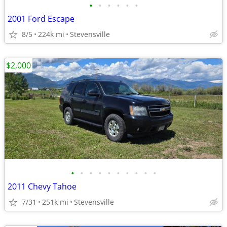
•
•
•
•
•
•
2001 Ford Escape
8/5
224k mi
Stevensville
$2,000
•
•
•
•
•
•
•
•
•
•
2011 Chevy Tahoe
7/31
251k mi
Stevensville