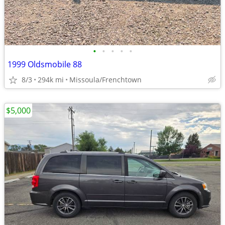
•
•
•
•
•
1999 Oldsmobile 88
8/3
294k mi
Missoula/Frenchtown
$5,000