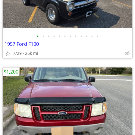
•
•
•
•
•
•
•
•
•
•
•
•
1957 Ford F100
7/29
25k mi
$1,200