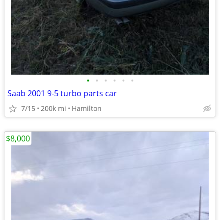
•
•
•
•
•
•
Saab 2001 9-5 turbo parts car
7/15
200k mi
Hamilton
$8,000