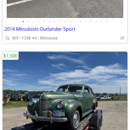
•
•
•
•
•
•
•
•
•
•
•
•
•
•
•
•
•
2014 Mitsubishi Outlander Sport
8/3
133k mi
Missoula
$1,500