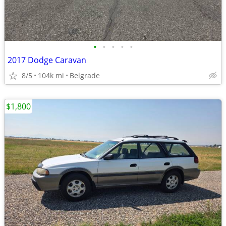
•
•
•
•
•
2017 Dodge Caravan
8/5
104k mi
Belgrade
$1,800