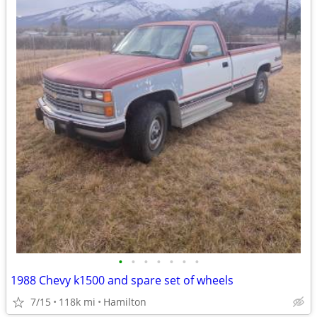
•
•
•
•
•
•
•
1988 Chevy k1500 and spare set of wheels
7/15
118k mi
Hamilton