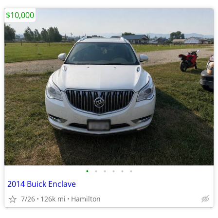
$10,000
•
•
•
•
•
•
2014 Buick Enclave
7/26
126k mi
Hamilton