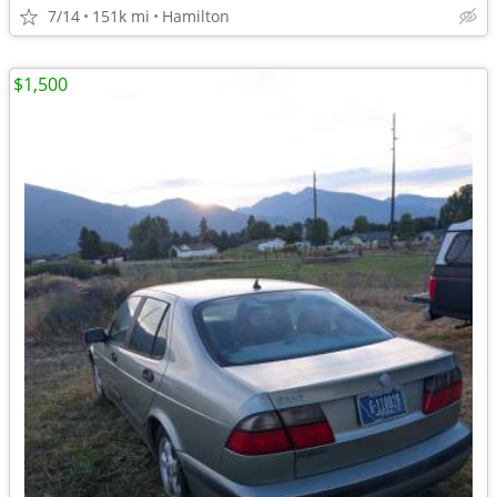
7/14
151k mi
Hamilton
$1,500