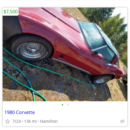
$7,500
•
•
1980 Corvette
7/24
13k mi
Hamilton