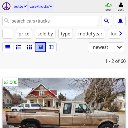
butte
cars+trucks
post
acct
+
price
sold by
type
model year
fuel
newest
1 - 2
of 60
$3,000