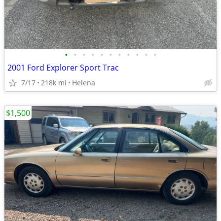
•
•
•
•
•
•
•
•
•
•
•
2001 Ford Explorer Sport Trac
7/17
218k mi
Helena
$1,500