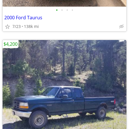
•
•
•
•
2000 Ford Taurus
7/23
138k mi
$4,200