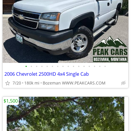
•
•
•
•
•
•
•
•
•
•
•
•
•
•
•
•
2006 Chevrolet 2500HD 4x4 Single Cab
7/20
180k mi
Bozeman WWW.PEAKCARS.COM
$1,500