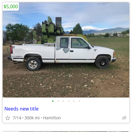
$5,000
•
•
•
•
•
•
Needs new title
7/14
300k mi
Hamilton