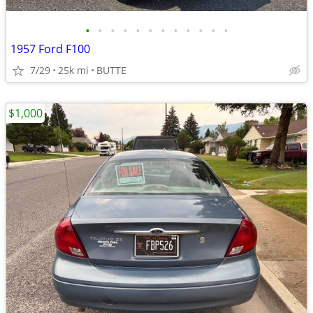
•
•
•
•
•
•
•
•
•
•
•
•
1957 Ford F100
7/29
25k mi
BUTTE
$1,000