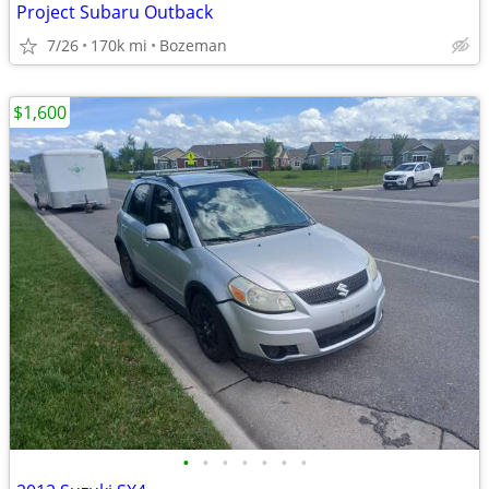
Project Subaru Outback
7/26
170k mi
Bozeman
$1,600
•
•
•
•
•
•
•