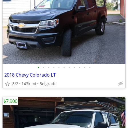
•
•
•
•
•
•
•
•
•
•
•
2018 Chevy Colorado LT
8/2
143k mi
Belgrade
$7,900