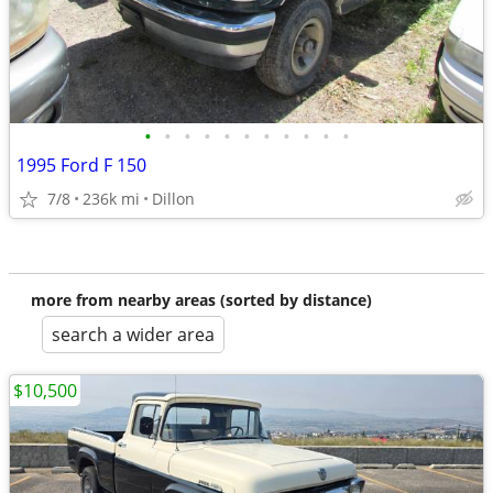
•
•
•
•
•
•
•
•
•
•
•
1995 Ford F 150
7/8
236k mi
Dillon
more from nearby areas (sorted by distance)
search a wider area
$10,500