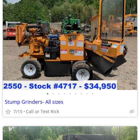
•
•
•
•
•
•
•
•
•
Stump Grinders- All sizes
7/15
Call or Text Rick