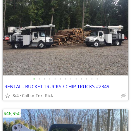
•
•
•
•
•
•
•
•
•
•
•
•
•
RENTAL - BUCKET TRUCKS / CHIP TRUCKS #2349
8/4
Call or Text Rick
$46,950