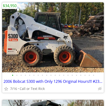
$34,950
•
•
•
•
•
•
•
•
•
•
•
•
•
•
•
•
•
•
•
•
2006 Bobcat S300 with Only 1296 Original Hours!!! #2375
7/16
Call or Text Rick