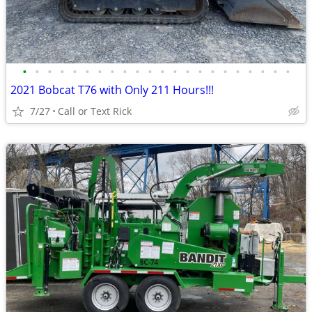
•
•
•
•
•
•
•
•
•
•
•
•
•
•
•
•
•
•
•
•
•
•
2021 Bobcat T76 with Only 211 Hours!!!
7/27
Call or Text Rick