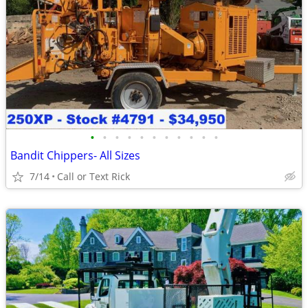
•
•
•
•
•
•
•
•
•
•
•
Bandit Chippers- All Sizes
7/14
Call or Text Rick