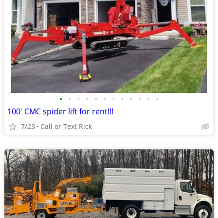
•
•
•
•
•
•
•
•
•
•
•
•
100' CMC spider lift for rent!!!
7/23
Call or Text Rick