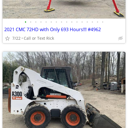
•
•
•
•
•
•
•
•
•
•
•
•
•
•
•
•
2021 CMC 72HD with Only 693 Hours!!! #4962
7/22
Call or Text Rick