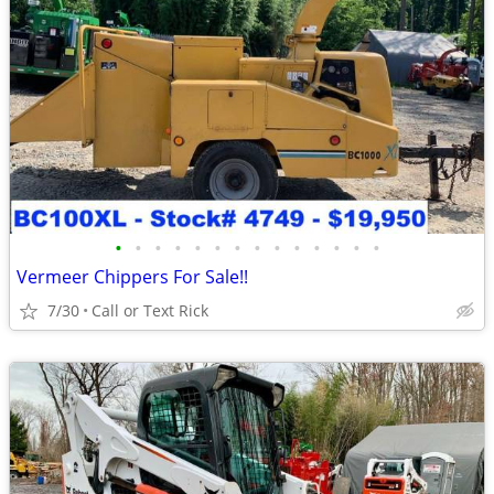
•
•
•
•
•
•
•
•
•
•
•
•
•
•
Vermeer Chippers For Sale!!
7/30
Call or Text Rick