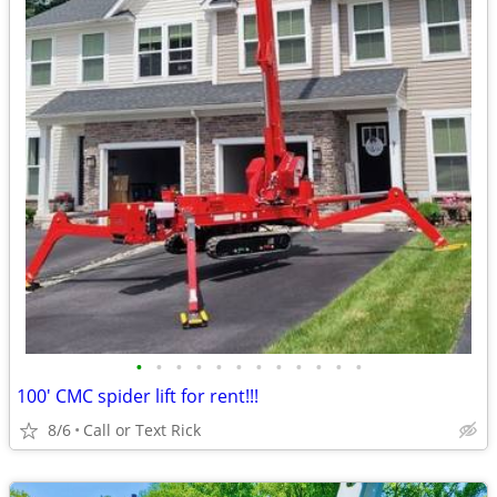
•
•
•
•
•
•
•
•
•
•
•
•
100' CMC spider lift for rent!!!
8/6
Call or Text Rick