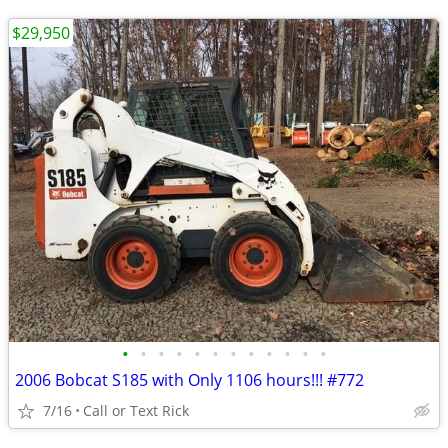
$29,950
•
•
•
•
•
•
•
•
•
•
•
•
2006 Bobcat S185 with Only 1106 hours!!! #772
7/16
Call or Text Rick