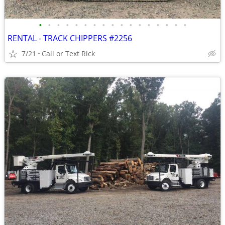
•
•
•
•
•
•
•
•
•
•
•
•
•
•
•
•
•
RENTAL - TRACK CHIPPERS #2256
7/21
Call or Text Rick