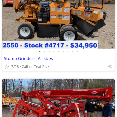
•
•
•
•
•
•
•
•
•
Stump Grinders- All sizes
7/28
Call or Text Rick