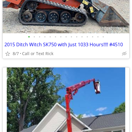
•
•
•
•
•
•
•
•
•
•
•
•
•
•
•
2015 Ditch Witch SK750 with Just 1033 Hours!!!! #4510
8/7
Call or Text Rick