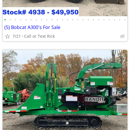
•
•
•
•
•
•
•
•
•
•
•
•
•
•
•
•
•
•
•
•
•
•
•
•
(5) Bobcat A300's For Sale
7/21
Call or Text Rick