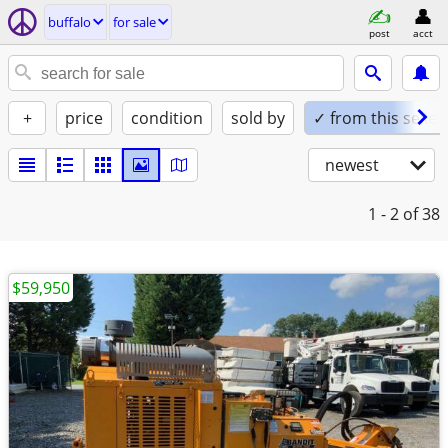
buffalo
for sale
post
acct
+
price
condition
sold by
✓ from this seller
newest
1 - 2
of 38
$59,950