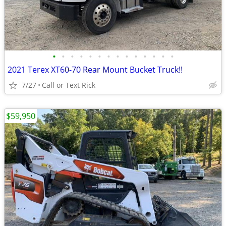
•
•
•
•
•
•
•
•
•
•
•
•
•
•
2021 Terex XT60-70 Rear Mount Bucket Truck!!
7/27
Call or Text Rick
$59,950