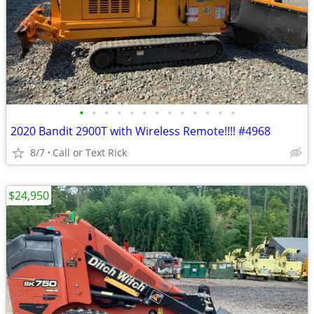
•
•
•
•
•
•
•
•
•
•
•
•
•
2020 Bandit 2900T with Wireless Remote!!!! #4968
8/7
Call or Text Rick
$24,950