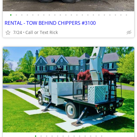
•
•
•
•
•
•
•
•
•
•
•
•
•
•
•
•
•
•
•
•
•
•
RENTAL - TOW BEHIND CHIPPERS #3100
7/24
Call or Text Rick
•
•
•
•
•
•
•
•
•
•
•
•
•