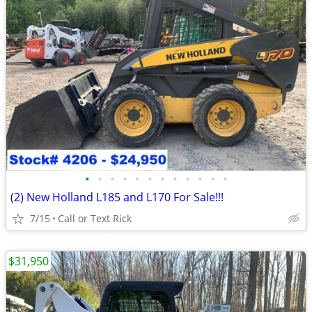
•
•
•
•
•
•
•
•
•
•
•
•
(2) New Holland L185 and L170 For Sale!!!
7/15
Call or Text Rick
$31,950