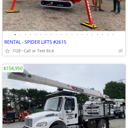
•
•
•
•
•
•
•
•
•
•
•
•
•
•
•
•
•
•
•
•
RENTAL - SPIDER LIFTS #2615
7/28
Call or Text Rick
$154,950