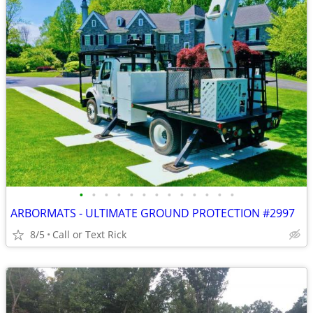
•
•
•
•
•
•
•
•
•
•
•
•
•
ARBORMATS - ULTIMATE GROUND PROTECTION #2997
8/5
Call or Text Rick