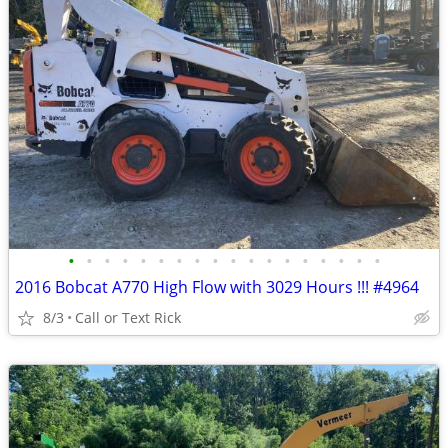
•
•
•
•
•
•
•
•
•
•
•
•
•
•
•
•
•
•
2016 Bobcat A770 High Flow with 3029 Hours !!! #4964
8/3
Call or Text Rick