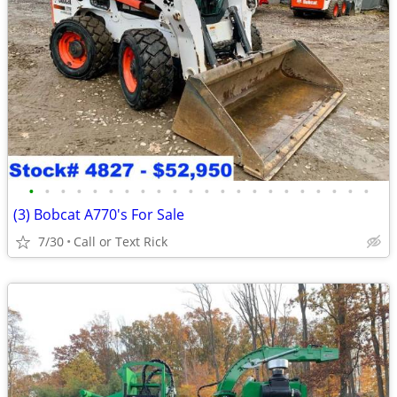
•
•
•
•
•
•
•
•
•
•
•
•
•
•
•
•
•
•
•
•
•
•
(3) Bobcat A770's For Sale
7/30
Call or Text Rick