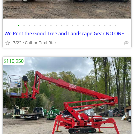
•
•
•
•
•
•
•
•
•
•
•
•
•
•
•
•
•
•
•
We Rent the Good Tree and Landscape Gear NO ONE Else Does
7/22
Call or Text Rick
$110,950