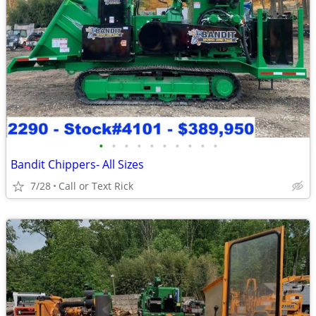
•
•
•
•
•
•
•
•
•
•
Bandit Chippers- All Sizes
7/28
Call or Text Rick