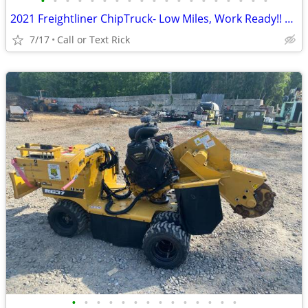
•
•
•
•
•
•
•
•
•
•
•
•
•
•
•
•
•
•
•
2021 Freightliner ChipTruck- Low Miles, Work Ready!! #4967
7/17
Call or Text Rick
•
•
•
•
•
•
•
•
•
•
•
•
•
•