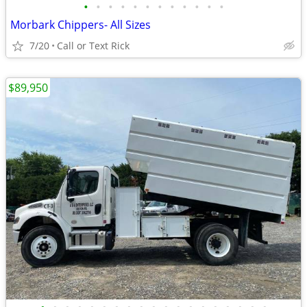
•
•
•
•
•
•
•
•
•
•
•
•
Morbark Chippers- All Sizes
7/20
Call or Text Rick
$89,950