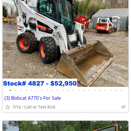
•
•
•
•
•
•
•
•
•
•
•
•
•
•
•
•
•
•
•
•
•
•
(3) Bobcat A770's For Sale
7/16
Call or Text Rick