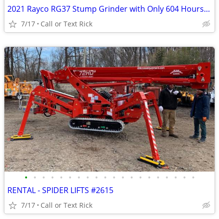
2021 Rayco RG37 Stump Grinder with Only 604 Hours!!! #4965
7/17
Call or Text Rick
•
•
•
•
•
•
•
•
•
•
•
•
•
•
•
•
•
•
•
•
RENTAL - SPIDER LIFTS #2615
7/17
Call or Text Rick