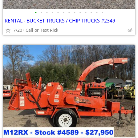
•
•
•
•
•
•
•
•
•
•
•
•
•
RENTAL - BUCKET TRUCKS / CHIP TRUCKS #2349
7/20
Call or Text Rick