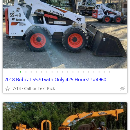
•
•
•
•
•
•
•
•
•
•
•
•
•
•
•
•
•
•
2018 Bobcat S570 with Only 425 Hours!!! #4960
7/14
Call or Text Rick