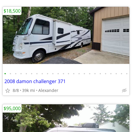
$18,500
•
•
•
•
•
•
•
•
•
•
•
•
•
•
•
•
•
•
•
•
•
•
•
•
2008 damon challenger 371
8/8
39k mi
Alexander
$95,000