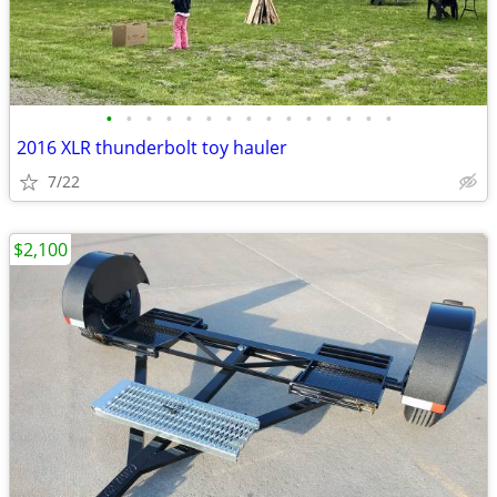
•
•
•
•
•
•
•
•
•
•
•
•
•
•
•
2016 XLR thunderbolt toy hauler
7/22
$2,100