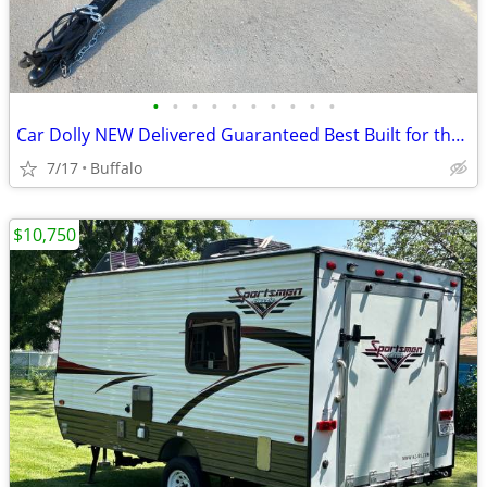
•
•
•
•
•
•
•
•
•
•
Car Dolly NEW Delivered Guaranteed Best Built for the Money in U.S.!
7/17
Buffalo
$10,750