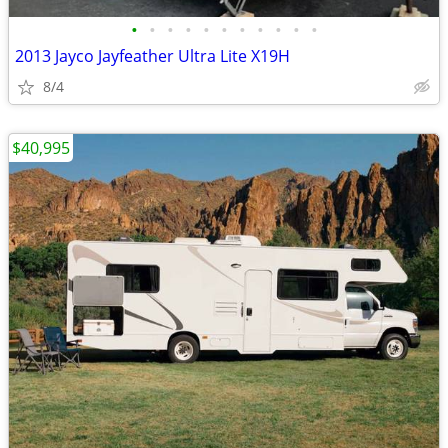
•
•
•
•
•
•
•
•
•
•
•
2013 Jayco Jayfeather Ultra Lite X19H
8/4
$40,995