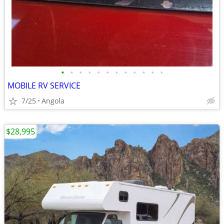
•
•
•
•
•
•
•
•
•
•
•
•
MOBILE RV SERVICE
7/25
Angola
$28,995