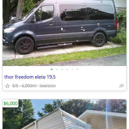
•
•
•
•
•
•
thor freedom elete 19.5
8/6
4,000mi
lewiston
$6,000