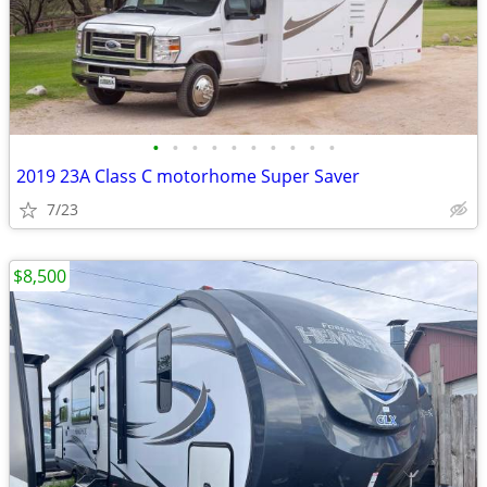
•
•
•
•
•
•
•
•
•
•
2019 23A Class C motorhome Super Saver
7/23
$8,500