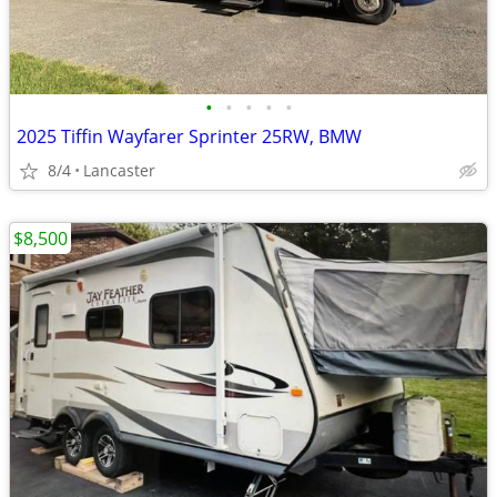
•
•
•
•
•
2025 Tiffin Wayfarer Sprinter 25RW, BMW
8/4
Lancaster
$8,500