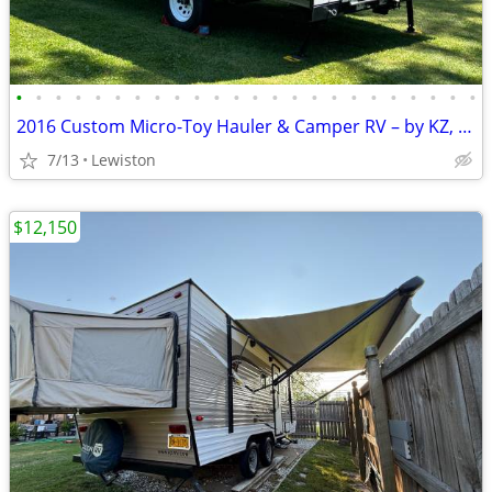
•
•
•
•
•
•
•
•
•
•
•
•
•
•
•
•
•
•
•
•
•
•
•
•
2016 Custom Micro-Toy Hauler & Camper RV – by KZ, now only:
7/13
Lewiston
$12,150