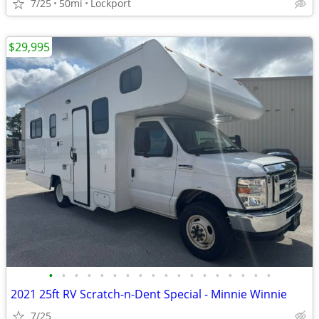
7/25
50mi
Lockport
$29,995
•
•
•
•
•
•
•
•
•
•
•
•
•
•
•
•
•
•
2021 25ft RV Scratch-n-Dent Special - Minnie Winnie
7/25