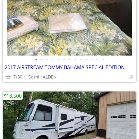
•
•
•
•
•
•
•
•
•
•
•
•
•
2017 AIRSTREAM TOMMY BAHAMA SPECIAL EDITION
7/30
15k mi
ALDEN
$18,500