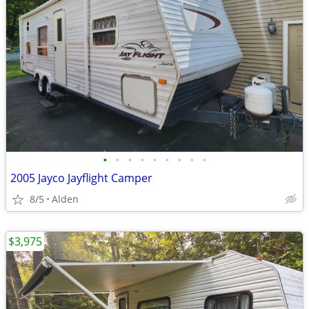
•
•
•
•
•
•
•
•
•
2005 Jayco Jayflight Camper
8/5
Alden
$3,975