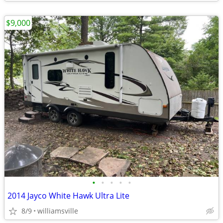
$9,000
•
•
•
•
•
2014 Jayco White Hawk Ultra Lite
8/9
williamsville