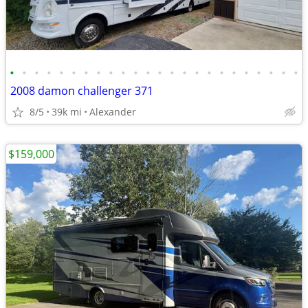
•
•
•
•
•
•
•
•
•
•
•
•
•
•
•
•
•
•
•
•
•
•
•
•
2008 damon challenger 371
8/5
39k mi
Alexander
$159,000