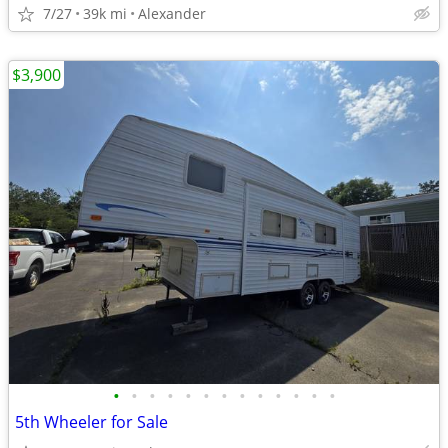
7/27
39k mi
Alexander
$3,900
•
•
•
•
•
•
•
•
•
•
•
•
•
5th Wheeler for Sale