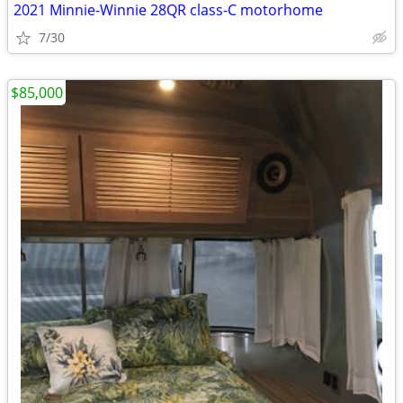
2021 Minnie-Winnie 28QR class-C motorhome
7/30
$85,000