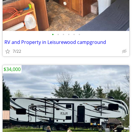
•
•
•
•
•
•
RV and Property in Leisurewood campground
7/22
$34,000