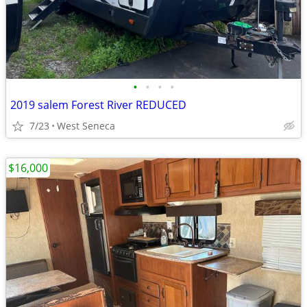
•
•
•
•
2019 salem Forest River REDUCED
7/23
West Seneca
$16,000