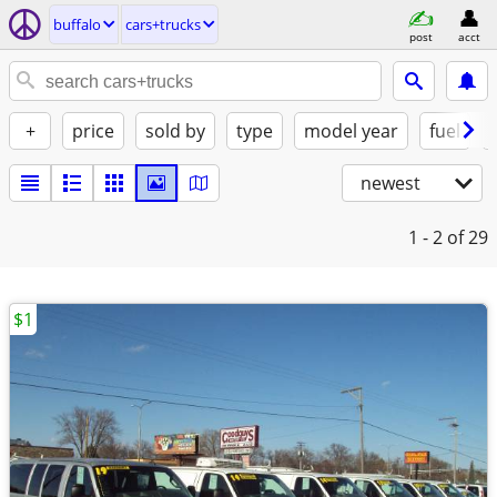
buffalo
cars+trucks
post
acct
+
price
sold by
type
model year
fuel
newest
1 - 2
of 29
$1