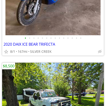
•
•
•
•
•
•
•
•
•
•
•
•
•
•
2020 DAIX ICE BEAR TRIFECTA
8/1
167mi
SILVER CREEK
$8,500