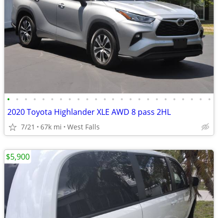
•
•
•
•
•
•
•
•
•
•
•
•
•
•
•
•
•
•
•
•
•
•
•
•
2020 Toyota Highlander XLE AWD 8 pass 2HL
7/21
67k mi
West Falls
$5,900