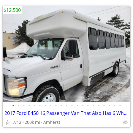
$12,500
•
•
•
•
•
•
•
•
•
•
•
•
•
•
•
•
•
•
•
•
•
2017 Ford E450 16 Passenger Van That Also Has 6 Wheelchair
7/12
200k mi
Amherst