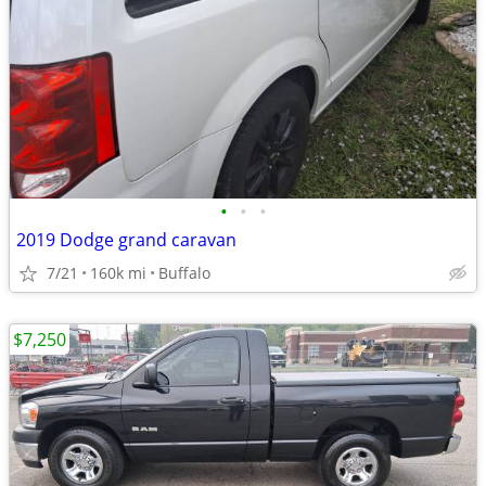
•
•
•
2019 Dodge grand caravan
7/21
160k mi
Buffalo
$7,250