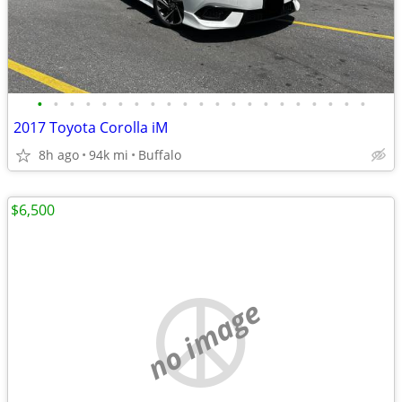
•
•
•
•
•
•
•
•
•
•
•
•
•
•
•
•
•
•
•
•
•
2017 Toyota Corolla iM
8h ago
94k mi
Buffalo
$6,500
no image