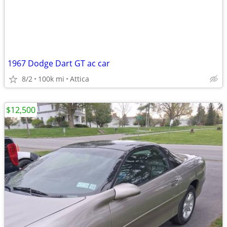
1967 Dodge Dart GT ac car
8/2
100k mi
Attica
$12,500