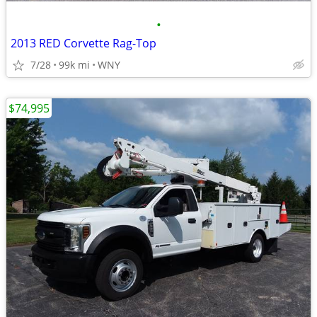
•
2013 RED Corvette Rag-Top
7/28
99k mi
WNY
$74,995