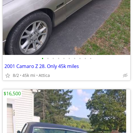
•
•
•
•
•
•
•
•
•
•
2001 Camaro Z 28. Only 45k miles
8/2
45k mi
Attica
$16,500