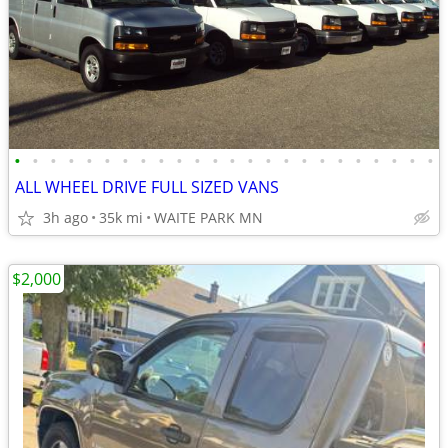
•
•
•
•
•
•
•
•
•
•
•
•
•
•
•
•
•
•
•
•
•
•
•
•
ALL WHEEL DRIVE FULL SIZED VANS
3h ago
35k mi
WAITE PARK MN
$2,000