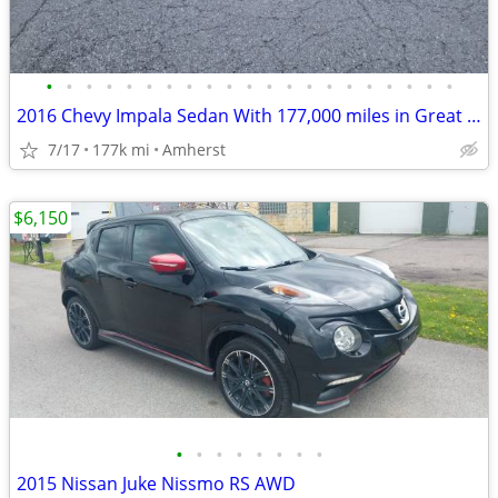
•
•
•
•
•
•
•
•
•
•
•
•
•
•
•
•
•
•
•
•
•
2016 Chevy Impala Sedan With 177,000 miles in Great Condition !!
7/17
177k mi
Amherst
$6,150
•
•
•
•
•
•
•
•
2015 Nissan Juke Nissmo RS AWD