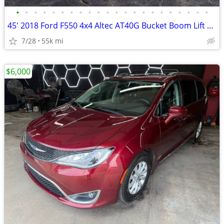
•
•
•
•
•
•
•
•
•
•
•
•
•
•
•
•
•
•
•
•
•
•
45' 2018 Ford F550 4x4 Altec AT40G Bucket Boom Lift Crane Truck 55k mi
7/28
55k mi
$6,000