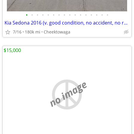
•
•
•
•
•
•
•
•
•
•
•
•
•
•
•
•
Kia Sedona 2016 (v. good condition, no accident, no rust, clean title)
7/16
180k mi
Cheektowaga
$15,000
no image