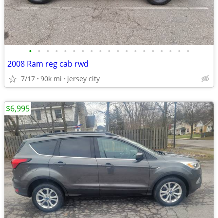
•
•
•
•
•
•
•
•
•
•
•
•
•
•
•
•
•
•
•
2008 Ram reg cab rwd
7/17
90k mi
jersey city
$6,995