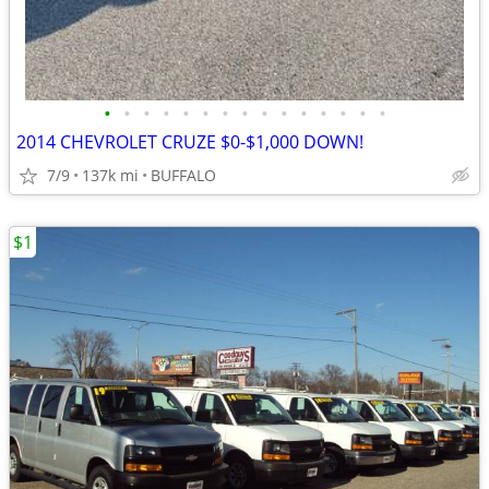
•
•
•
•
•
•
•
•
•
•
•
•
•
•
•
2014 CHEVROLET CRUZE $0-$1,000 DOWN!
7/9
137k mi
BUFFALO
$1