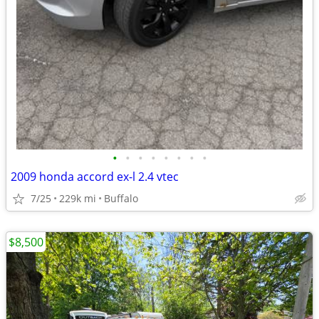
•
•
•
•
•
•
•
•
2009 honda accord ex-l 2.4 vtec
7/25
229k mi
Buffalo
$8,500