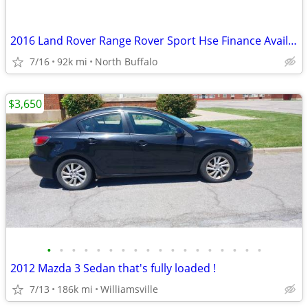
2016 Land Rover Range Rover Sport Hse Finance Available Everyone Approved!
7/16
92k mi
North Buffalo
$3,650
•
•
•
•
•
•
•
•
•
•
•
•
•
•
•
•
•
•
2012 Mazda 3 Sedan that's fully loaded !
7/13
186k mi
Williamsville