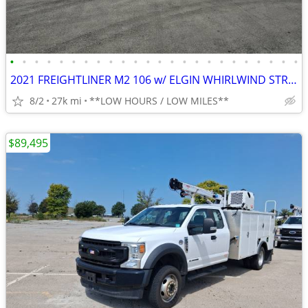
•
•
•
•
•
•
•
•
•
•
•
•
•
•
•
•
•
•
•
•
•
•
•
•
2021 FREIGHTLINER M2 106 w/ ELGIN WHIRLWIND STREET SWEEPER / VACUUM
8/2
27k mi
**LOW HOURS / LOW MILES**
$89,495