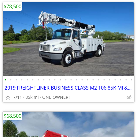
$78,500
•
•
•
•
•
•
•
•
•
•
•
•
•
•
•
•
•
•
•
•
•
•
•
•
2019 FREIGHTLINER BUSINESS CLASS M2 106 85K MI & ALTEC DM47B-TR DIGGER
7/11
85k mi
ONE OWNER!
$68,500