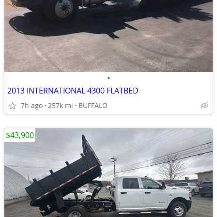
•
2013 INTERNATIONAL 4300 FLATBED
7h ago
257k mi
BUFFALO
$43,900