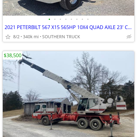
•
•
•
•
•
•
•
•
2021 PETERBILT 567 X15 565HP 10X4 QUAD AXLE 23' CUSTOM FAB DUMP TRUCK
8/2
340k mi
SOUTHERN TRUCK
$38,500