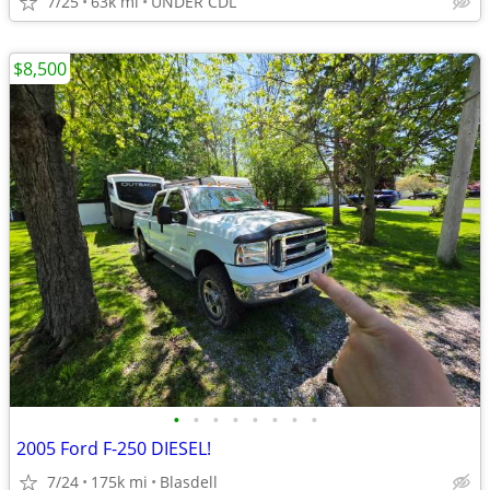
7/25
63k mi
UNDER CDL
$8,500
•
•
•
•
•
•
•
•
2005 Ford F-250 DIESEL!
7/24
175k mi
Blasdell