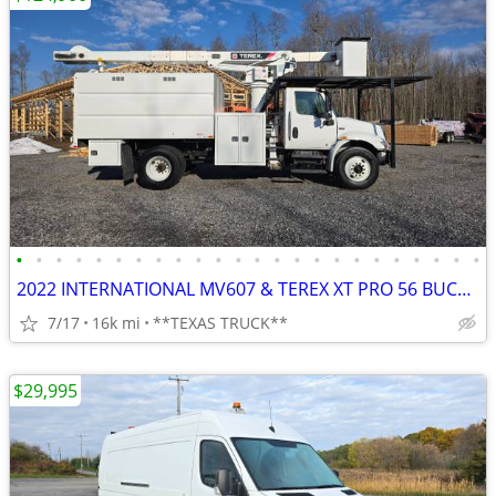
•
•
•
•
•
•
•
•
•
•
•
•
•
•
•
•
•
•
•
•
•
•
•
•
2022 INTERNATIONAL MV607 & TEREX XT PRO 56 BUCKET & 11' CHIPPER DUMP
7/17
16k mi
**TEXAS TRUCK**
$29,995