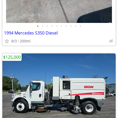
•
•
•
•
•
•
•
•
•
•
1994 Mercedes S350 Diesel
8/3
200mi
$125,000