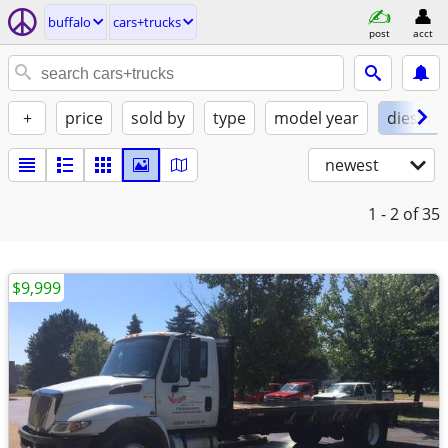
buffalo
cars+trucks
post
acct
+
price
sold by
type
model year
diesel
newest
1 - 2
of 35
$9,999