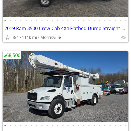
•
•
•
•
•
•
•
•
•
•
•
•
•
•
•
•
•
•
•
•
•
•
•
•
2019 Ram 3500 Crew-Cab 4X4 Flatbed Dump Straight From Florida Finance
8/4
111k mi
Morrisville
$68,500
•
•
•
•
•
•
•
•
•
•
•
•
•
•
•
•
•
•
•
•
•
•
•
•