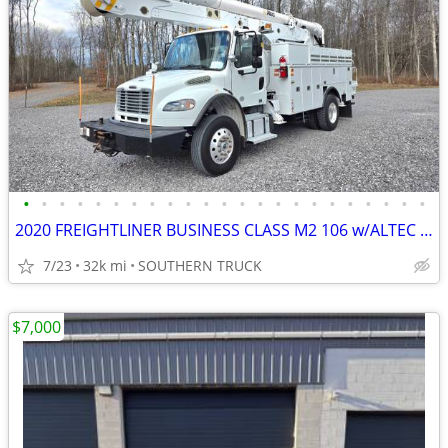
•
•
•
•
•
•
•
•
•
•
•
•
•
•
•
•
•
•
•
•
•
•
•
2020 FREIGHTLINER BUSINESS CLASS M2 106 w/ALTEC 61' INSULATED⚡BOOM
7/23
32k mi
SOUTHERN TRUCK
$7,000