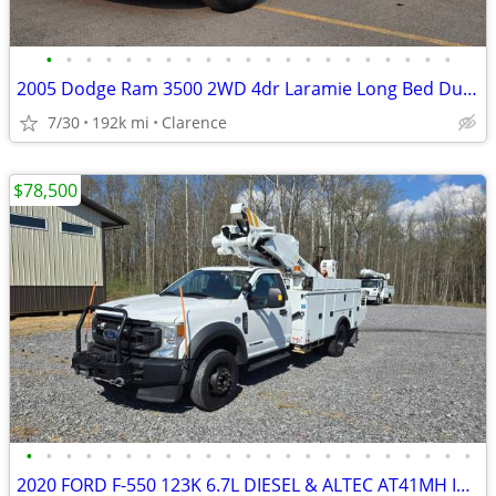
•
•
•
•
•
•
•
•
•
•
•
•
•
•
•
•
•
•
•
•
•
2005 Dodge Ram 3500 2WD 4dr Laramie Long Bed Dually
7/30
192k mi
Clarence
$78,500
•
•
•
•
•
•
•
•
•
•
•
•
•
•
•
•
•
•
•
•
•
•
•
2020 FORD F-550 123K 6.7L DIESEL & ALTEC AT41MH INSULATED BUCKET