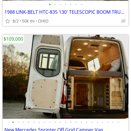
•
•
•
•
•
•
•
1988 LINK-BELT HTC-835 130' TELESCOPIC BOOM TRUCK CRANE W/ FLY JIB
8/2
50k mi
OHIO
$109,000
•
•
•
•
•
•
•
•
•
•
•
•
•
•
•
•
•
•
•
•
•
New Mercedes Sprinter Off Grid Camper Van