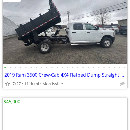
•
•
•
•
•
•
•
•
•
•
•
•
•
•
•
•
•
•
•
•
•
•
•
•
2019 Ram 3500 Crew-Cab 4X4 Flatbed Dump Straight From Florida Finance
7/27
111k mi
Morrisville
$45,000