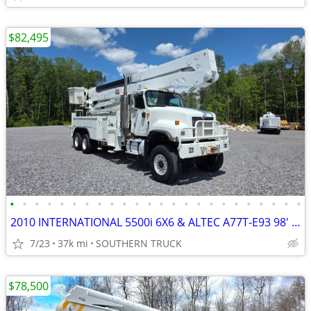
$82,495
•
•
•
•
•
•
•
•
•
•
•
•
•
•
•
•
•
•
•
•
•
•
•
•
2010 INTERNATIONAL 5500i 6X6 & ALTEC A77T-E93 98' MAT. HAND INSUL BOOM
7/23
37k mi
SOUTHERN TRUCK
$78,500