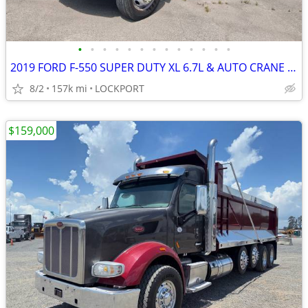
•
•
•
•
•
•
•
•
•
•
•
•
•
2019 FORD F-550 SUPER DUTY XL 6.7L & AUTO CRANE HC-6 SERVICE UTILITY
8/2
157k mi
LOCKPORT
$159,000