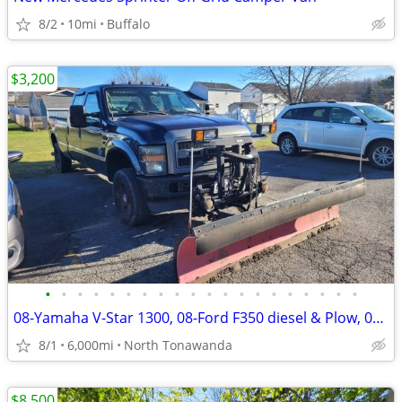
8/2
10mi
Buffalo
$3,200
•
•
•
•
•
•
•
•
•
•
•
•
•
•
•
•
•
•
•
•
08-Yamaha V-Star 1300, 08-Ford F350 diesel & Plow, 08 Sebring Conv.
8/1
6,000mi
North Tonawanda
$8,500