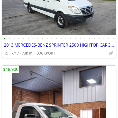
•
•
•
•
•
•
•
•
•
•
•
•
•
•
•
•
•
•
•
•
•
•
•
•
2013 MERCEDES-BENZ SPRINTER 2500 HIGHTOP CARGO UTILITY WORKSTATION VAN
7/17
73k mi
LOCKPORT
$48,900