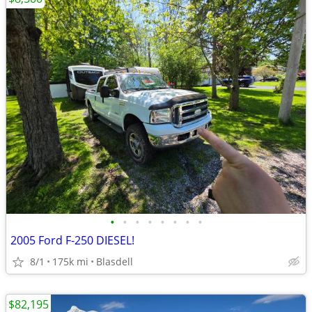
•
•
•
•
•
•
•
•
2005 Ford F-250 DIESEL!
8/1
175k mi
Blasdell
$82,195