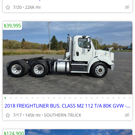
7/20
226k mi
$39,995
•
•
•
•
•
•
•
•
•
•
•
•
•
•
•
•
•
•
•
•
•
•
•
•
2018 FREIGHTLINER BUS. CLASS M2 112 T/A 80K GVW - DD13 & AUTO TRANS
7/17
145k mi
SOUTHERN TRUCK
$124,900