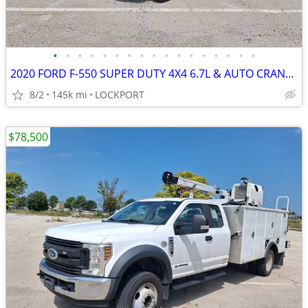
•
•
•
•
•
•
•
•
•
•
•
•
•
•
•
•
•
2020 FORD F-550 SUPER DUTY 4X4 6.7L & AUTO CRANE HC-6 SERVICE UTILITY
8/2
145k mi
LOCKPORT
$78,500