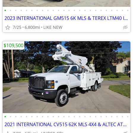
•
•
•
•
•
•
•
•
•
•
•
•
•
•
•
•
•
•
•
•
•
•
•
•
2023 INTERNATIONAL GM515 6K MLS & TEREX LTM40 INSULATED BUCKET BOOM
7/25
6,800mi
LIKE NEW
$109,500
•
•
•
•
•
•
•
•
•
•
•
•
•
•
•
•
•
•
•
•
•
•
•
•
2021 INTERNATIONAL CV515 62K MLS 4X4 & ALTEC AT48M INSULATED M.H. BOOM