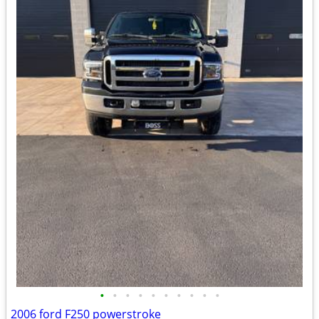
•
•
•
•
•
•
•
•
•
•
2006 ford F250 powerstroke