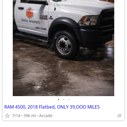
•
•
•
RAM 4500, 2018 Flatbed, ONLY 39,OOO MILES
7/14
39k mi
Arcade