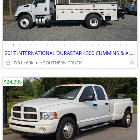
•
•
•
•
•
•
•
•
•
•
•
•
•
•
•
•
•
•
•
•
•
2017 INTERNATIONAL DURASTAR 4300 CUMMINS & ALTEC 60' M.H INSUL. BOOM
7/31
69k mi
SOUTHERN TRUCK
$24,995