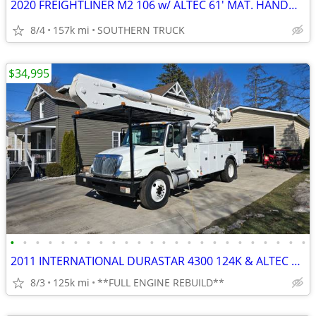
2020 FREIGHTLINER M2 106 w/ ALTEC 61' MAT. HAND🌲 INSULATED⚡O.C. BOOM
8/4
157k mi
SOUTHERN TRUCK
$34,995
•
•
•
•
•
•
•
•
•
•
•
•
•
•
•
•
•
•
•
•
•
•
•
•
2011 INTERNATIONAL DURASTAR 4300 124K & ALTEC 60' M.H INSULATED BOOM
8/3
125k mi
**FULL ENGINE REBUILD**