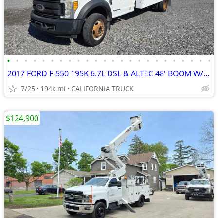
•
•
•
•
•
•
•
•
•
•
•
•
•
•
•
•
•
•
•
•
•
•
•
•
2017 FORD F-550 195K 6.7L DSL & ALTEC 48' BOOM W/ 10' ALLOY SIGN BODY
7/25
194k mi
CALIFORNIA TRUCK
$124,900