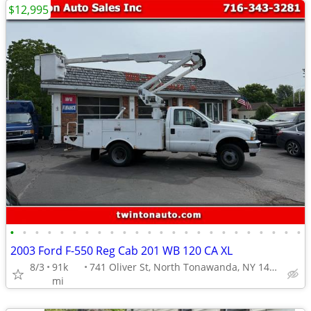
$12,995
•
•
•
•
•
•
•
•
•
•
•
•
•
•
•
•
•
•
•
•
•
•
•
•
2003 Ford F-550 Reg Cab 201 WB 120 CA XL
8/3
91k
741 Oliver St, North Tonawanda, NY 14120
mi