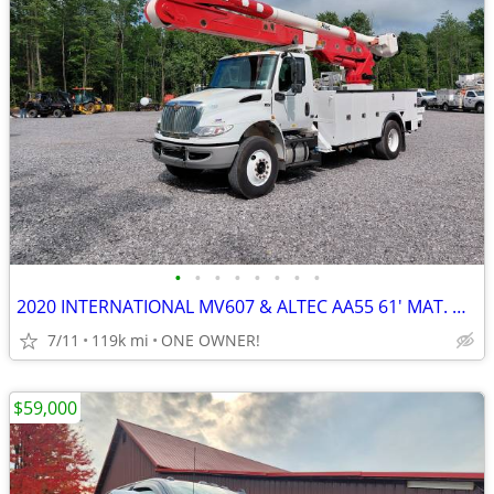
•
•
•
•
•
•
•
•
2020 INTERNATIONAL MV607 & ALTEC AA55 61' MAT. HAND INSULATED BOOM
7/11
119k mi
ONE OWNER!
$59,000