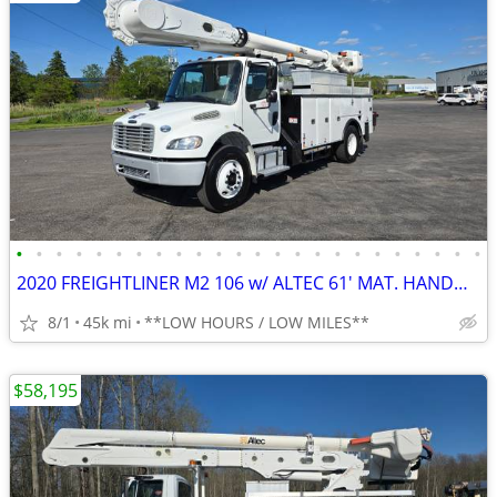
•
•
•
•
•
•
•
•
•
•
•
•
•
•
•
•
•
•
•
•
•
•
•
•
2020 FREIGHTLINER M2 106 w/ ALTEC 61' MAT. HAND🌲 INSULATED⚡O.C. BOOM
8/1
45k mi
**LOW HOURS / LOW MILES**
$58,195