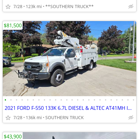
7/28
123k mi
**SOUTHERN TRUCK**
$81,500
•
•
•
•
•
•
•
•
•
•
•
•
•
•
•
•
•
•
•
•
•
•
•
•
2021 FORD F-550 133K 6.7L DIESEL & ALTEC AT41MH INSULATED BUCKET
7/28
136k mi
SOUTHERN TRUCK
$43,900