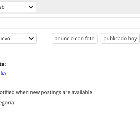
eb
uevo
anuncio con foto
publicado hoy
te:
lia
otified when new postings are available
egoría: