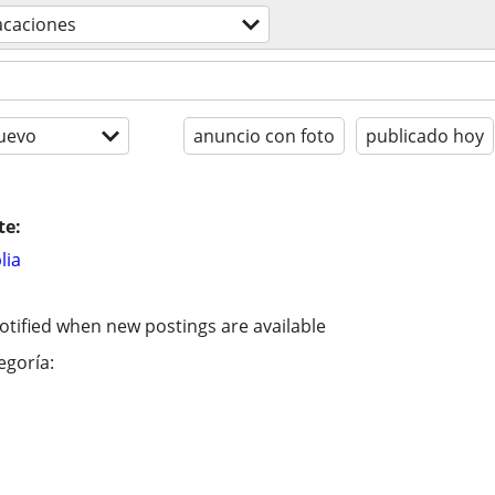
acaciones
uevo
anuncio con foto
publicado hoy
te:
lia
otified when new postings are available
egoría: