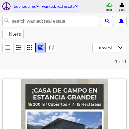
buenos aires
wanted: real estate
post
acct
+ filters
newest
1
of 1