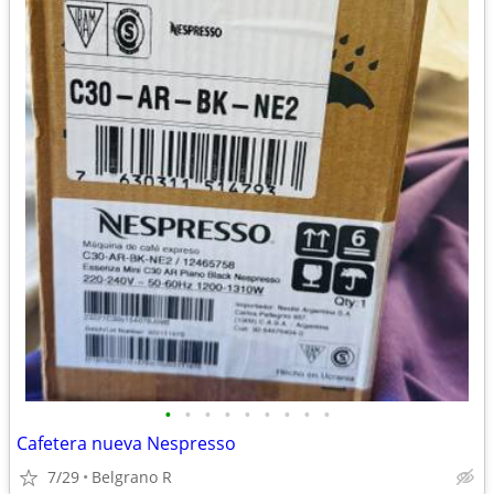
•
•
•
•
•
•
•
•
•
Cafetera nueva Nespresso
7/29
Belgrano R