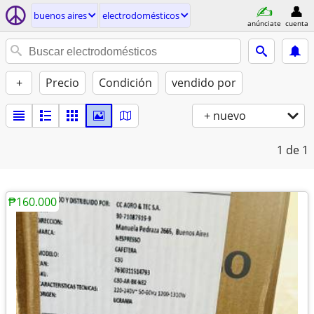
buenos aires
electrodomésticos
anúnciate
cuenta
+
Precio
Condición
vendido por
+ nuevo
1
de 1
₱160.000