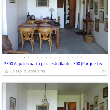
•
•
•
•
•
•
•
•
•
•
•
•
•
•
•
₱500 Alquilo cuarto para estudiantes 500 (Parque Lezama) (buenos aires
5h ago
buenos aires