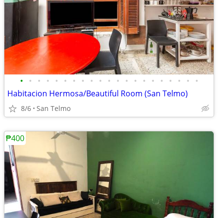
•
•
•
•
•
•
•
•
•
•
•
•
•
•
•
•
•
•
•
•
•
Habitacion Hermosa/Beautiful Room (San Telmo)
8/6
San Telmo
₱400