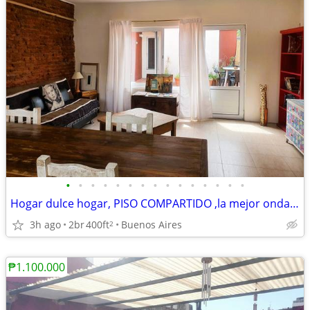
•
•
•
•
•
•
•
•
•
•
•
•
•
•
•
Hogar dulce hogar, PISO COMPARTIDO ,la mejor onda,seguridad,terraza
3h ago
2br
400ft
Buenos Aires
2
₱1.100.000