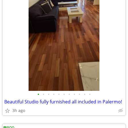
•
•
•
•
•
•
•
•
•
•
•
Beautiful Studio fully furnished all included in Palermo!
3h ago