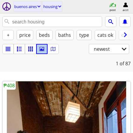
buenos aires
housing
post
acct
+
price
beds
baths
type
cats ok
dogs
newest
1
of 87
₱408