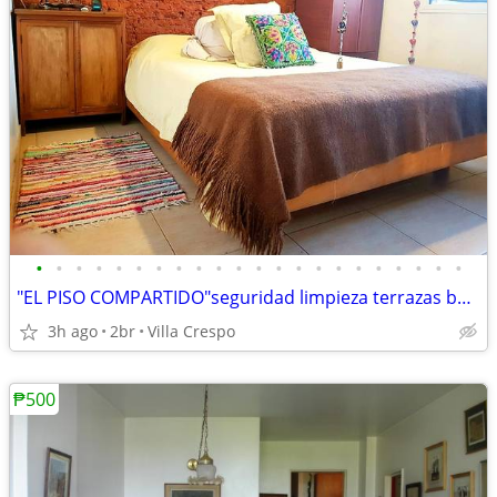
•
•
•
•
•
•
•
•
•
•
•
•
•
•
•
•
•
•
•
•
•
•
"EL PISO COMPARTIDO"seguridad limpieza terrazas balcones los mejores
3h ago
2br
Villa Crespo
₱500