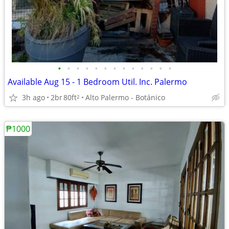
•
•
•
•
•
•
•
•
•
•
•
•
•
Available Aug 15 - 1 Bedroom Util. Inc. Palermo
3h ago
2br
80ft
Alto Palermo - Botánico
2
₱1000