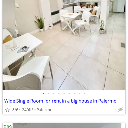
•
•
•
•
•
•
•
•
•
Wide Single Room for rent in a big house in Palermo
8/6
240ft
Palermo
2
₱89