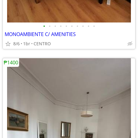
•
•
•
•
•
•
•
•
•
•
MONOAMBIENTE C/ AMENITIES
8/6
1br
CENTRO
₱1400