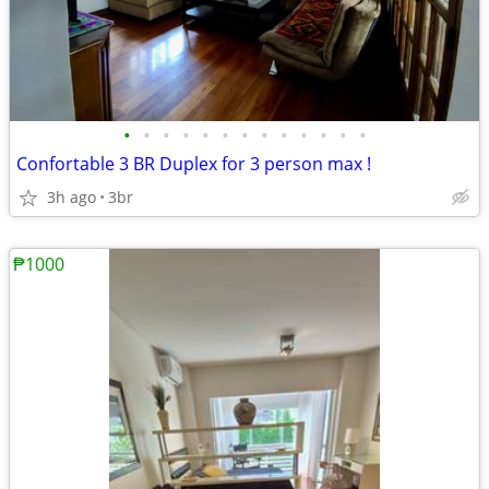
•
•
•
•
•
•
•
•
•
•
•
•
•
Confortable 3 BR Duplex for 3 person max !
3h ago
3br
₱1000