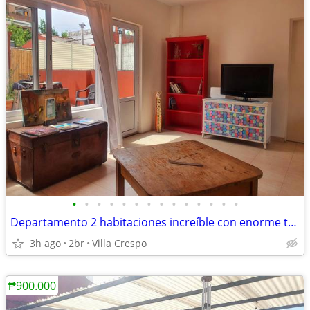
•
•
•
•
•
•
•
•
•
•
•
•
•
•
Departamento 2 habitaciones increíble con enorme terraza con parrilla
3h ago
2br
Villa Crespo
₱900.000