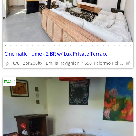
•
•
•
•
•
•
•
•
•
•
•
•
•
•
•
•
•
•
•
•
•
•
•
•
Cinematic home - 2 BR w/ Lux Private Terrace
8/8
2br
200ft
Emilia Ravigniani 1650, Palermo Hollywood , Palermo
2
₱400