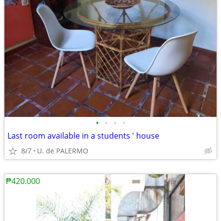
•
•
•
•
Last room available in a students ' house
8/7
U. de PALERMO
₱420.000