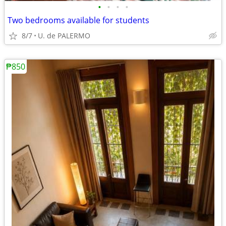
•
•
•
•
Two bedrooms available for students
8/7
U. de PALERMO
₱850