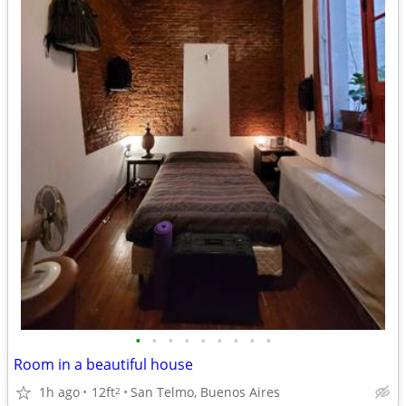
•
•
•
•
•
•
•
•
•
Room in a beautiful house
1h ago
12ft
San Telmo, Buenos Aires
2