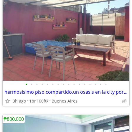
•
•
•
•
•
•
•
•
•
•
•
•
•
•
•
•
hermosisimo piso compartido,un osasis en la city porteña terraza
3h ago
1br
100ft
Buenos Aires
2
₱800.000