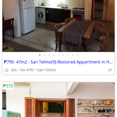
•
•
•
•
•
•
•
•
•
₱790- 47m2 - San Telmo(9)-Restored Appartment in Historic Build
8/6
1br
47ft
San Telmo
2
₱370