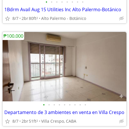
•
•
•
•
•
•
•
•
1Bdrm Avail Aug 15 Utilities Inc Alto Palermo-Botánico
8/7
2br
80ft
Alto Palermo - Botánico
2
₱100.000
•
•
•
•
•
•
•
•
•
Departamento de 3 ambientes en venta en Villa Crespo
8/7
2br
51ft
Villa Crespo, CABA
2