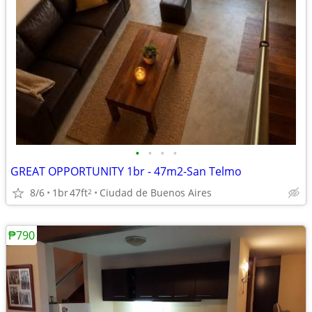
•
•
•
•
GREAT OPPORTUNITY 1br - 47m2-San Telmo
8/6
1br
47ft
Ciudad de Buenos Aires
2
₱790