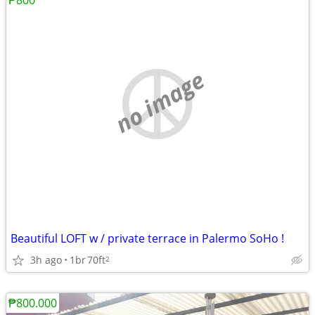
₱800
no image
Beautiful LOFT w / private terrace in Palermo SoHo !
3h ago
1br
70ft
2
₱800.000