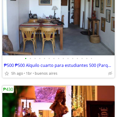
•
•
•
•
•
•
•
•
•
•
•
•
•
•
•
₱500 ₱500 Alquilo cuarto para estudiantes 500 (Parque Lezama) (buenos
5h ago
1br
buenos aires
₱430