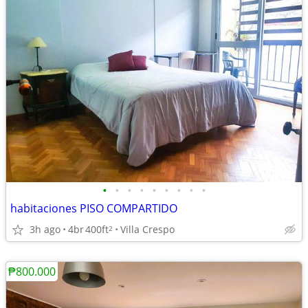
•
•
•
•
•
•
•
•
•
habitaciones PISO COMPARTIDO
3h ago
4br
400ft
Villa Crespo
2
₱800.000