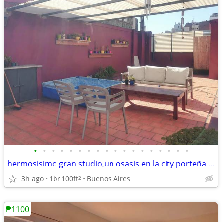
•
•
•
•
•
•
•
•
•
•
•
•
•
•
•
•
•
•
hermosisimo gran studio,un osasis en la city porteña terraza
3h ago
1br
100ft
Buenos Aires
2
₱1100