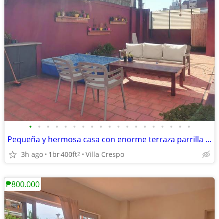
•
•
•
•
•
•
•
•
•
•
•
•
•
•
•
•
•
•
•
Pequeña y hermosa casa con enorme terraza parrilla sol seguridad
3h ago
1br
400ft
Villa Crespo
2
₱800.000