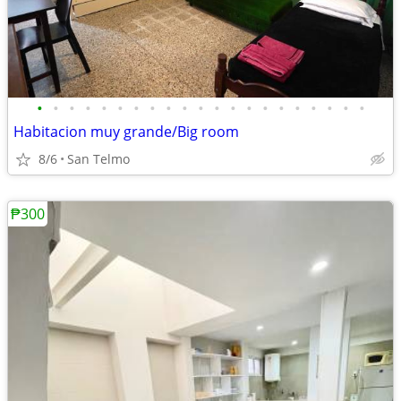
•
•
•
•
•
•
•
•
•
•
•
•
•
•
•
•
•
•
•
•
•
Habitacion muy grande/Big room
8/6
San Telmo
₱300