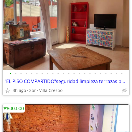
•
•
•
•
•
•
•
•
•
•
•
•
•
•
•
•
•
•
•
•
•
•
"EL PISO COMPARTIDO"seguridad limpieza terrazas balcones los mejores
3h ago
2br
Villa Crespo
₱800.000