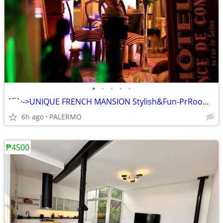
•
•
•
•
•
´¯`·->UNIQUE FRENCH MANSION Stylish&Fun-PrRooms-SwPool-CHECKPICS<
6h ago
PALERMO
₱4500