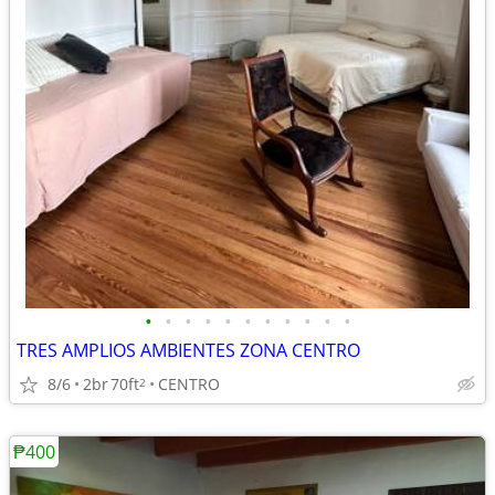
•
•
•
•
•
•
•
•
•
•
•
TRES AMPLIOS AMBIENTES ZONA CENTRO
8/6
2br
70ft
CENTRO
2
₱400