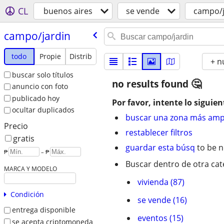
CL
buenos aires
se vende
campo/j
campo/​jardin
todo
Propie
Distrib
+ n
buscar solo títulos
no results found
anuncio con foto
publicado hoy
Por favor, intente lo siguien
ocultar duplicados
buscar una zona más amp
Precio
restablecer filtros
gratis
guardar esta búsq
to be n
₱
– ₱
Buscar dentro de otra cat
MARCA Y MODELO
vivienda (87)
Condición
se vende (16)
entrega disponible
eventos (15)
se acepta criptomoneda