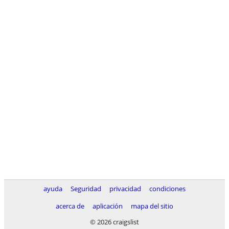
ayuda
Seguridad
privacidad
condiciones
acerca de
aplicación
mapa del sitio
© 2026 craigslist