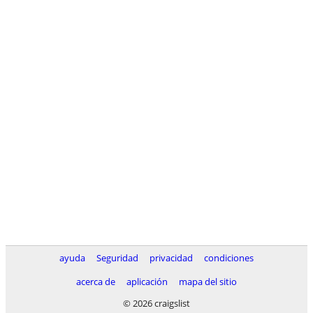
ayuda
Seguridad
privacidad
condiciones
acerca de
aplicación
mapa del sitio
© 2026 craigslist