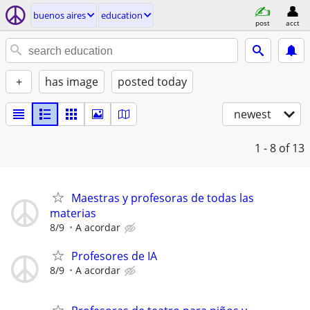
buenos aires
education
post
acct
+
has image
posted today
newest
1 - 8
of 13
Maestras y profesoras de todas las
materias
8/9
A acordar
Profesores de IA
8/9
A acordar