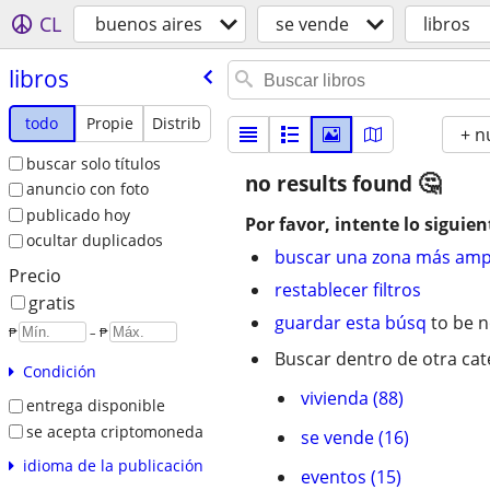
CL
buenos aires
se vende
libros
libros
todo
Propie
Distrib
+ n
buscar solo títulos
no results found
anuncio con foto
publicado hoy
Por favor, intente lo siguien
ocultar duplicados
buscar una zona más amp
Precio
restablecer filtros
gratis
guardar esta búsq
to be n
₱
– ₱
Buscar dentro de otra cat
Condición
vivienda (88)
entrega disponible
se acepta criptomoneda
se vende (16)
idioma de la publicación
eventos (15)