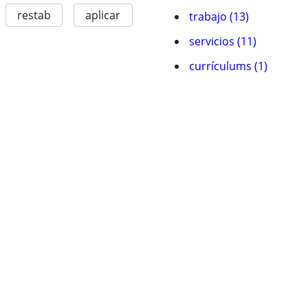
restab
aplicar
trabajo (13)
servicios (11)
currí­culums (1)