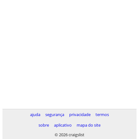
ajuda
segurança
privacidade
termos
sobre
aplicativo
mapa do site
© 2026 craigslist