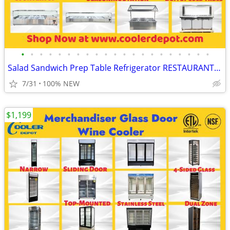
•
•
•
•
•
•
•
•
•
•
•
•
•
•
•
•
•
•
•
•
•
Salad Sandwich Prep Table Refrigerator RESTAURANT EQUIPMENT
7/31
100% NEW
$1,199