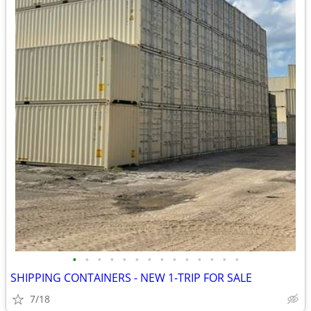
•
•
•
•
•
•
•
•
•
•
•
•
•
•
SHIPPING CONTAINERS - NEW 1-TRIP FOR SALE
7/18