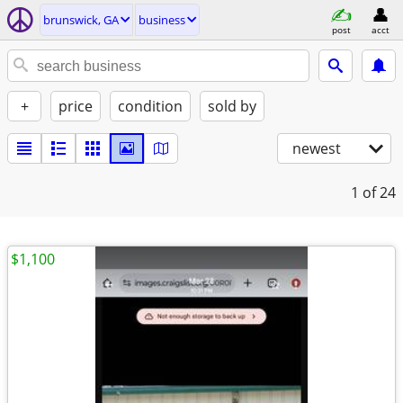
brunswick, GA
business
post
acct
+
price
condition
sold by
newest
1
of 24
$1,100