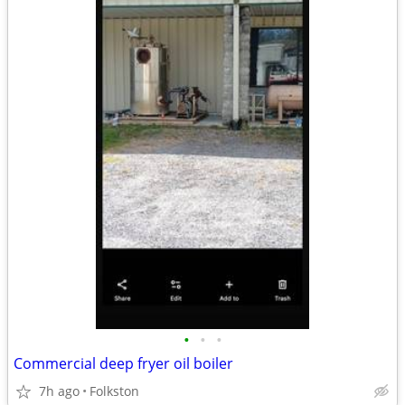
•
•
•
Commercial deep fryer oil boiler
7h ago
Folkston