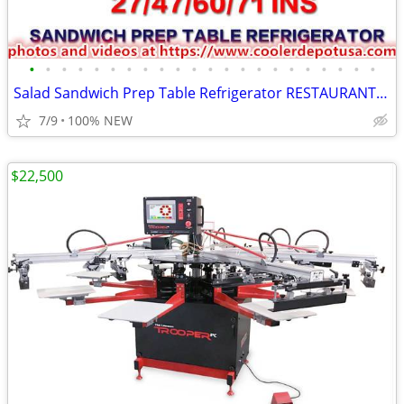
•
•
•
•
•
•
•
•
•
•
•
•
•
•
•
•
•
•
•
•
•
•
Salad Sandwich Prep Table Refrigerator RESTAURANT EQUIPMENT
7/9
100% NEW
$22,500