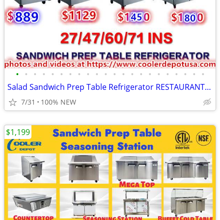
•
•
•
•
•
•
•
•
•
•
•
•
•
•
•
•
•
•
•
•
•
•
Salad Sandwich Prep Table Refrigerator RESTAURANT EQUIPMENT
7/31
100% NEW
$1,199