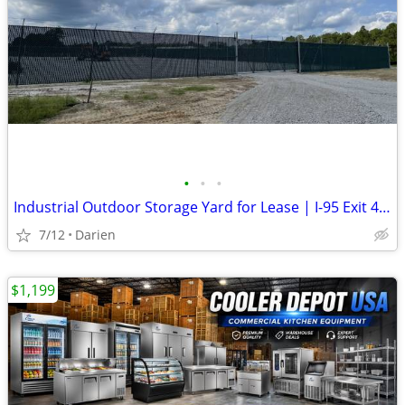
•
•
•
Industrial Outdoor Storage Yard for Lease | I-95 Exit 49 | Darien, GA
7/12
Darien
$1,199