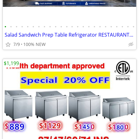
•
•
•
•
•
•
•
•
•
•
•
•
•
•
•
•
•
•
•
•
•
•
•
•
Salad Sandwich Prep Table Refrigerator RESTAURANT EQUIPMENT
7/9
100% NEW
$1,199