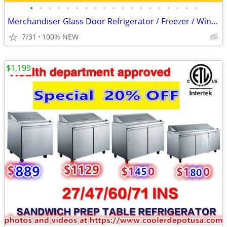
•
•
•
•
•
•
•
•
•
•
•
•
•
•
•
•
•
•
•
Merchandiser Glass Door Refrigerator / Freezer / Wine Cooler
7/31
100% NEW
$1,199