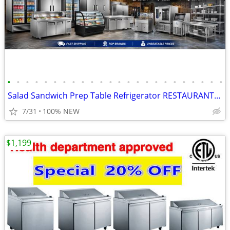
•
•
•
•
•
•
•
•
•
•
•
•
•
•
•
•
•
•
•
•
•
•
•
•
Salad Sandwich Prep Table Refrigerator RESTAURANT EQUIPMENT
7/31
100% NEW
$1,199