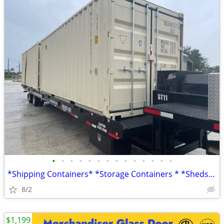
•
•
•
•
•
•
•
•
•
•
•
•
•
•
*Shipping Containers* *Storage Containers * *Sheds* *Conex*
8/2
$1,199