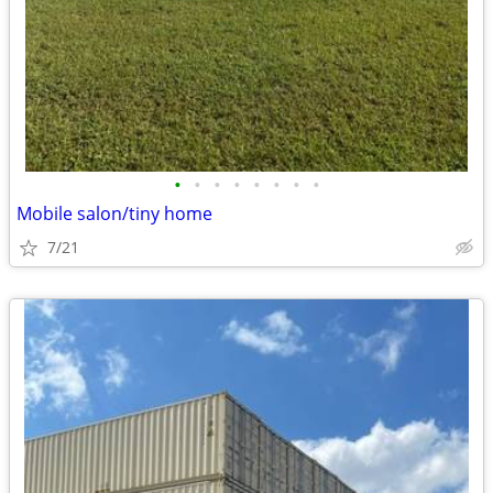
•
•
•
•
•
•
•
•
Mobile salon/tiny home
7/21