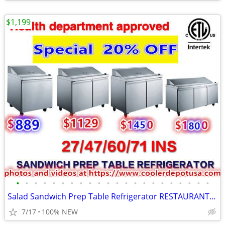
$1,199
•
•
•
•
•
•
•
•
•
•
•
•
•
•
•
•
•
•
•
•
•
•
Salad Sandwich Prep Table Refrigerator RESTAURANT EQUIPMENT
7/17
100% NEW