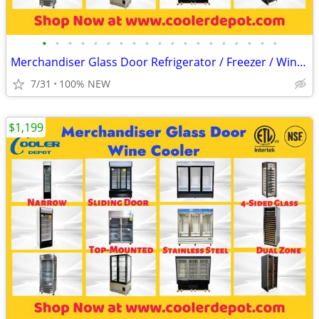
•
•
•
•
•
•
•
•
•
•
•
•
•
•
•
•
•
•
•
Merchandiser Glass Door Refrigerator / Freezer / Wine Cooler
7/31
100% NEW
$1,199