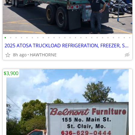
•
•
•
•
•
•
•
•
•
•
•
•
•
•
•
•
•
•
•
•
•
•
•
•
2025 ATOSA TRUCKLOAD REFRIGERATION, FREEZER, STOVES AND MORE
8h ago
HAWTHORNE
$3,900