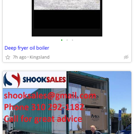
•
•
•
Deep fryer oil boiler
7h ago
Kingsland