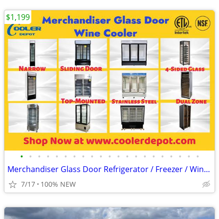
$1,199
•
•
•
•
•
•
•
•
•
•
•
•
•
•
•
•
•
•
•
•
•
Merchandiser Glass Door Refrigerator / Freezer / Wine Cooler
7/17
100% NEW