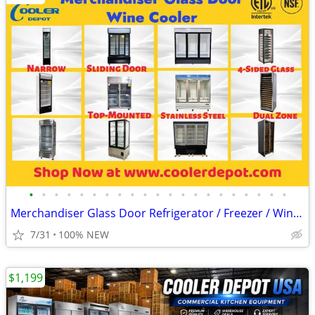
•
•
•
•
•
•
•
•
•
•
•
•
•
•
•
•
•
•
•
•
•
Merchandiser Glass Door Refrigerator / Freezer / Wine Cooler
7/31
100% NEW
$1,199