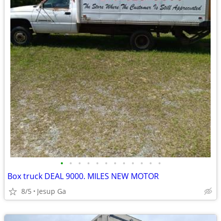
•
•
•
•
•
•
•
•
•
•
•
•
Box truck DEAL 9000. MILES NEW MOTOR
8/5
Jesup Ga