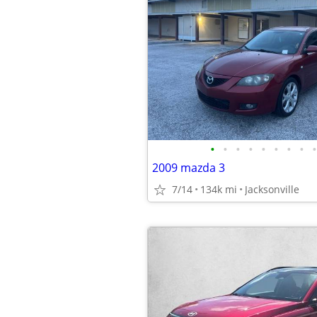
•
•
•
•
•
•
•
•
•
2009 mazda 3
7/14
134k mi
Jacksonville