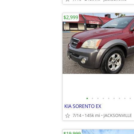
$2,999
•
•
•
•
•
•
•
•
•
KIA SORENTO EX
7/14
145k mi
JACKSONVILLE
$19,999