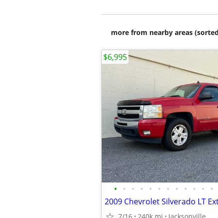
more from nearby areas (sorted
$6,995
•
•
•
•
•
•
•
•
•
•
•
•
7/16
240k mi
Jacksonville