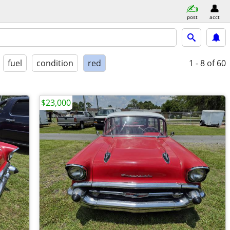
post
acct
fuel
condition
red
1 - 8
of 60
$23,000