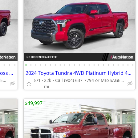
•
•
•
•
•
•
•
•
•
•
•
•
•
•
•
•
•
•
•
•
•
•
•
•
•
•
•
2021 Chevrolet Silverado 1500 LT Trail Boss 4x4 4WD Chevy Truck Crew cab AUTONAT
2024 Toyota Tundra 4WD Platinum Hybrid 4x4 Truck Electric Crew cab AUTONATION
Call (904) 637-7794 or MESSAGE/CHAT to confirm availability
8/1
22k
Call (904) 637-7794 or MESSAGE/CHAT to confirm availability
mi
$49,997