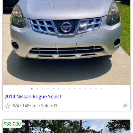
•
•
•
•
•
•
•
•
•
•
•
•
•
•
2014 Nissan Rogue Select
8/4
148k mi
Yulee, FL
$38,000