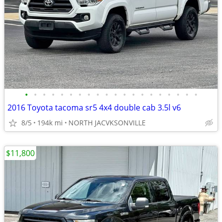
•
•
•
•
•
•
•
•
•
•
•
•
•
•
•
•
•
•
•
•
2016 Toyota tacoma sr5 4x4 double cab 3.5l v6
8/5
194k mi
NORTH JACVKSONVILLE
$11,800