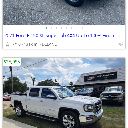
•
•
•
•
•
•
•
•
2021 Ford F-150 XL Supercab 4X4 Up To 100% Financing/Warranty
7/10
131k mi
DELAND
$25,995