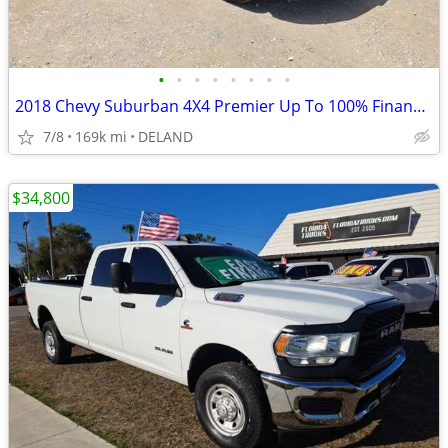
•
•
•
•
•
•
•
•
2018 Chevy Suburban 4X4 Premier Up To 100% Financing/Warranty
7/8
169k mi
DELAND
$34,800