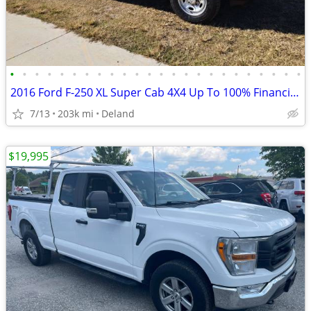
•
•
•
•
•
•
•
•
•
•
•
•
•
•
•
•
•
•
•
•
•
•
•
•
2016 Ford F-250 XL Super Cab 4X4 Up To 100% Financing/Warranty
7/13
203k mi
Deland
$19,995