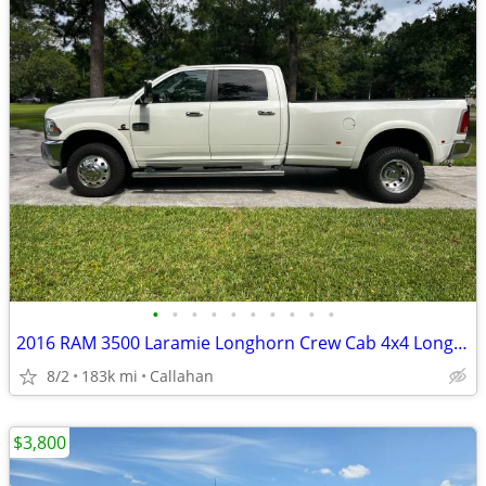
•
•
•
•
•
•
•
•
•
•
2016 RAM 3500 Laramie Longhorn Crew Cab 4x4 Long Box Truck
8/2
183k mi
Callahan
$3,800