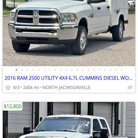
•
•
•
•
•
•
•
•
•
•
•
•
•
•
•
•
•
•
•
•
2016 RAM 2500 UTILITY 4X4 6.7L CUMMINS DIESEL WORK TRUCK
8/3
245k mi
NORTH JACVKSONVILLE
$12,800