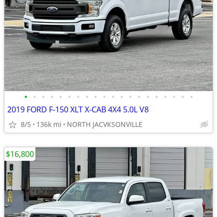
•
•
•
•
•
•
•
•
•
•
•
•
•
•
•
•
•
•
•
•
2019 FORD F-150 XLT X-CAB 4X4 5.0L V8
8/5
136k mi
NORTH JACVKSONVILLE
$16,800