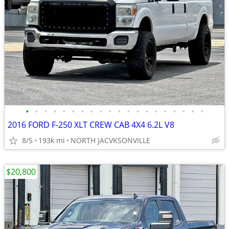
•
•
•
•
•
•
•
•
•
•
•
•
•
•
•
•
•
•
•
•
2016 FORD F-250 XLT CREW CAB 4X4 6.2L V8
8/5
193k mi
NORTH JACVKSONVILLE
$20,800