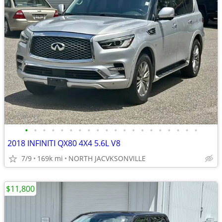
•
•
•
•
•
•
•
•
•
•
•
•
•
•
•
•
•
•
•
•
2018 INFINITI QX80 4X4 5.6L V8
7/9
169k mi
NORTH JACVKSONVILLE
$11,800