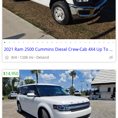
•
•
•
•
•
•
•
•
•
•
•
•
•
•
•
•
•
•
•
•
•
•
•
•
2021 Ram 2500 Cummins Diesel Crew-Cab 4X4 Up To 100% Financing
8/4
120k mi
Deland
$14,950