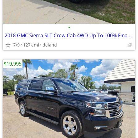
•
2018 GMC Sierra SLT Crew-Cab 4WD Up To 100% Financing/Warranty
7/9
127k mi
deland
$19,995