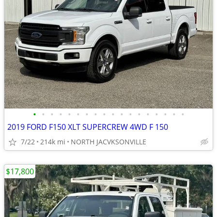
•
•
•
•
•
•
•
•
•
•
•
•
•
•
•
•
•
•
2019 FORD F150 XLT SUPERCREW 4WD F 150
7/22
214k mi
NORTH JACVKSONVILLE
$17,800