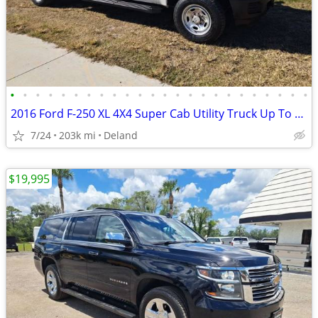
•
•
•
•
•
•
•
•
•
•
•
•
•
•
•
•
•
•
•
•
•
•
•
•
2016 Ford F-250 XL 4X4 Super Cab Utility Truck Up To 100% Financing
7/24
203k mi
Deland
$19,995