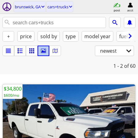
brunswick, GA
cars+trucks
post
acct
+
price
sold by
type
model year
fuel
newest
1 - 2
of 60
$34,800
$600/mo