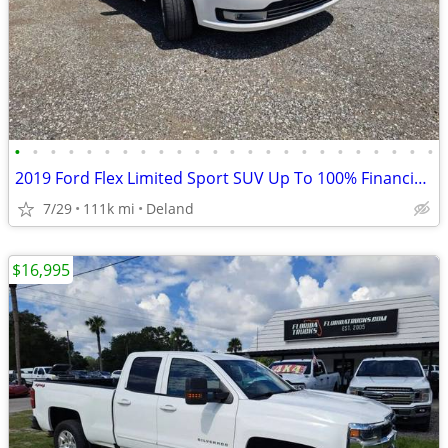
•
•
•
•
•
•
•
•
•
•
•
•
•
•
•
•
•
•
•
•
•
•
•
•
2019 Ford Flex Limited Sport SUV Up To 100% Financing/Warranty
7/29
111k mi
Deland
$16,995