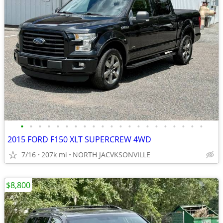
•
•
•
•
•
•
•
•
•
•
•
•
•
•
•
•
•
•
•
•
•
2015 FORD F150 XLT SUPERCREW 4WD
7/16
207k mi
NORTH JACVKSONVILLE
$8,800