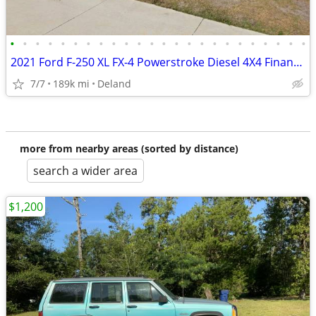
•
•
•
•
•
•
•
•
•
•
•
•
•
•
•
•
•
•
•
•
•
•
•
•
2021 Ford F-250 XL FX-4 Powerstroke Diesel 4X4 Financing Up To 100%
7/7
189k mi
Deland
more from nearby areas (sorted by distance)
search a wider area
$1,200