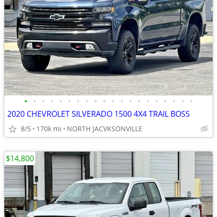
•
•
•
•
•
•
•
•
•
•
•
•
•
•
•
•
•
•
•
•
2020 CHEVROLET SILVERADO 1500 4X4 TRAIL BOSS
8/5
170k mi
NORTH JACVKSONVILLE
$14,800