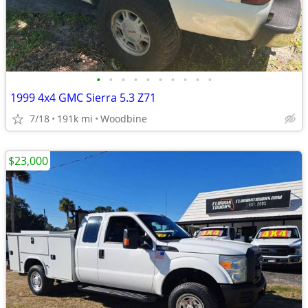
•
•
•
•
•
•
•
•
•
•
1999 4x4 GMC Sierra 5.3 Z71
7/18
191k mi
Woodbine
$23,000