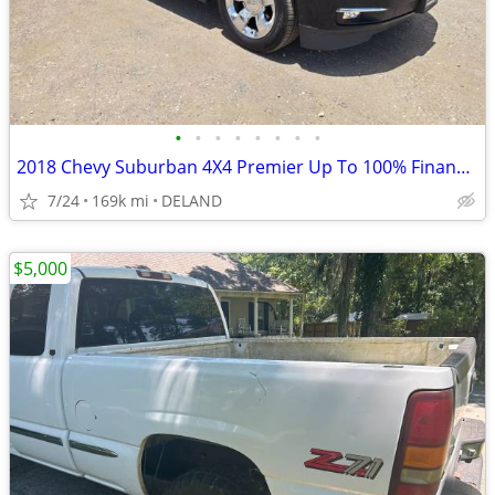
•
•
•
•
•
•
•
•
2018 Chevy Suburban 4X4 Premier Up To 100% Financing/Warranty
7/24
169k mi
DELAND
$5,000