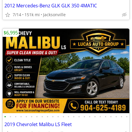
2012 Mercedes-Benz GLK GLK 350 4MATIC
7/14
151k mi
Jacksonville
$6,995
•
•
•
•
•
•
•
•
•
•
•
•
•
•
•
•
•
•
•
•
•
•
•
•
2019 Chevrolet Malibu LS Fleet