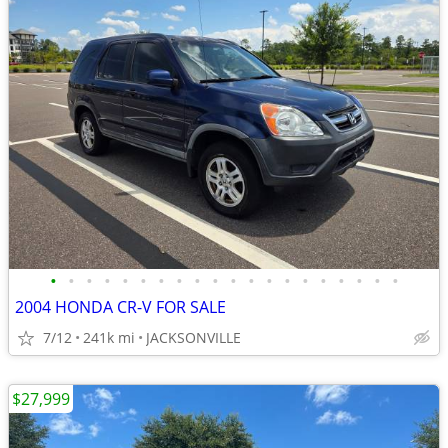
•
•
•
•
•
•
•
•
•
•
•
•
•
•
•
•
•
•
•
•
2004 HONDA CR-V FOR SALE
7/12
241k mi
JACKSONVILLE
$27,999