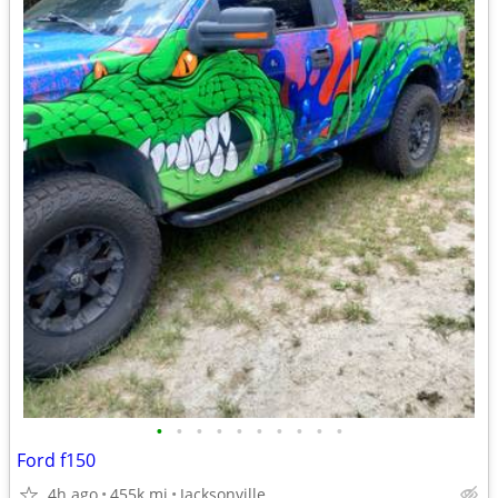
•
•
•
•
•
•
•
•
•
•
Ford f150
4h ago
455k mi
Jacksonville