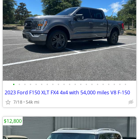
•
•
•
•
•
•
•
•
•
•
•
•
•
•
•
•
•
•
•
•
•
2023 Ford F150 XLT FX4 4x4 with 54,000 miles V8 F-150
7/18
54k mi
$12,800