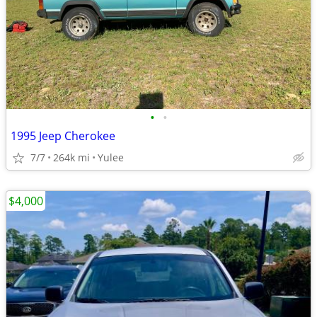
•
•
1995 Jeep Cherokee
7/7
264k mi
Yulee
$4,000