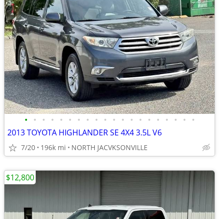
•
•
•
•
•
•
•
•
•
•
•
•
•
•
•
•
•
•
•
•
2013 TOYOTA HIGHLANDER SE 4X4 3.5L V6
7/20
196k mi
NORTH JACVKSONVILLE
$12,800