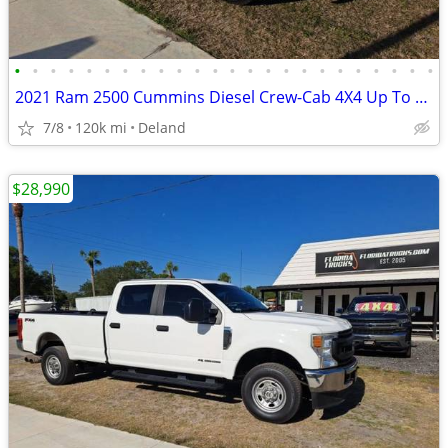
•
•
•
•
•
•
•
•
•
•
•
•
•
•
•
•
•
•
•
•
•
•
•
•
2021 Ram 2500 Cummins Diesel Crew-Cab 4X4 Up To 100% Financing
7/8
120k mi
Deland
$28,990