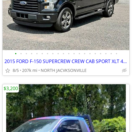
•
•
•
•
•
•
•
•
•
•
•
•
•
•
•
•
•
•
•
•
2015 FORD F-150 SUPERCREW CREW CAB SPORT XLT 4WD 3.5L V6 ECOBOOST
8/5
207k mi
NORTH JACVKSONVILLE
$3,200