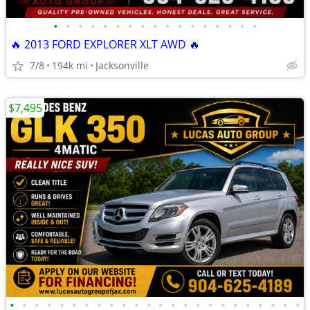
•
•
•
•
•
•
•
•
•
•
•
•
•
•
•
•
•
🔥 2013 FORD EXPLORER XLT AWD 🔥
7/8
194k mi
Jacksonville
$7,495
•
•
•
•
•
•
•
•
•
•
•
•
•
•
•
•
•
•
•
•
•
•
•
•