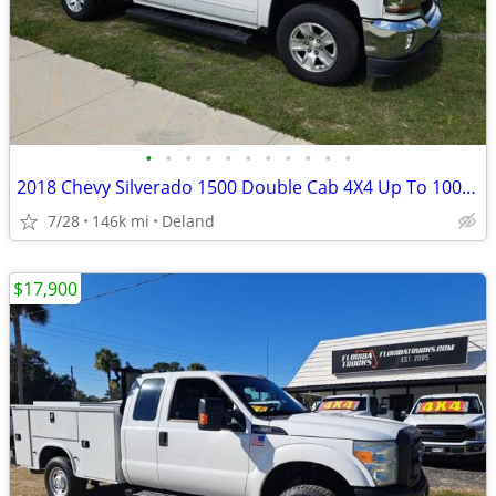
•
•
•
•
•
•
•
•
•
•
•
2018 Chevy Silverado 1500 Double Cab 4X4 Up To 100% Financing/Warranty
7/28
146k mi
Deland
$17,900