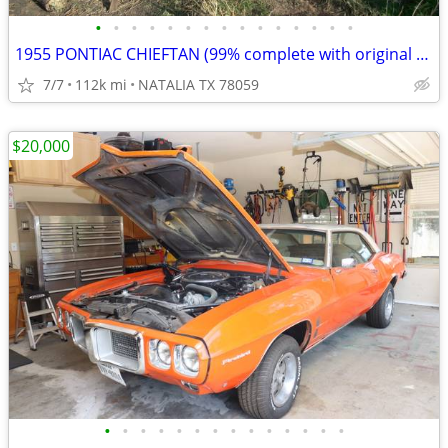
•
•
•
•
•
•
•
•
•
•
•
•
•
•
•
1955 PONTIAC CHIEFTAN (99% complete with original V8)
7/7
112k mi
NATALIA TX 78059
$20,000
•
•
•
•
•
•
•
•
•
•
•
•
•
•