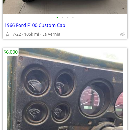
•
•
•
•
1966 Ford F100 Custom Cab
7/22
105k mi
La Vernia
$6,000