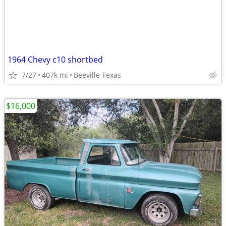
1964 Chevy c10 shortbed
7/27
407k mi
Beeville Texas
$16,000