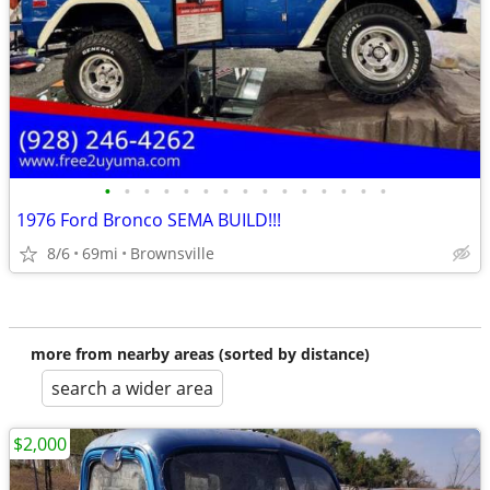
•
•
•
•
•
•
•
•
•
•
•
•
•
•
•
1976 Ford Bronco SEMA BUILD!!!
8/6
69mi
Brownsville
more from nearby areas (sorted by distance)
search a wider area
$2,000