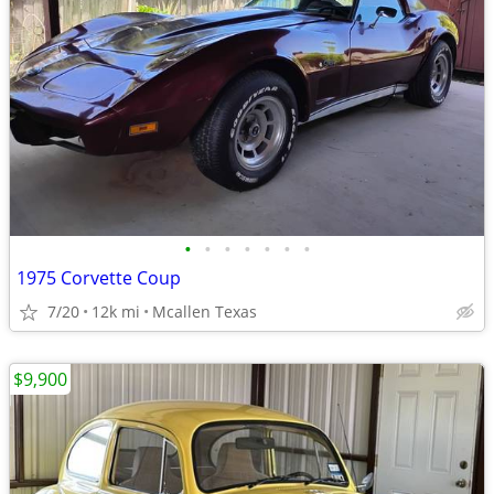
•
•
•
•
•
•
•
1975 Corvette Coup
7/20
12k mi
Mcallen Texas
$9,900