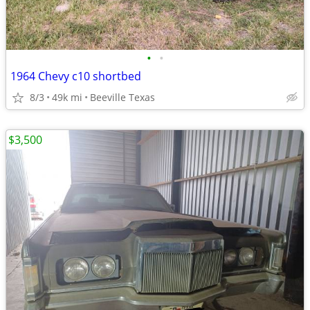
•
•
1964 Chevy c10 shortbed
8/3
49k mi
Beeville Texas
$3,500