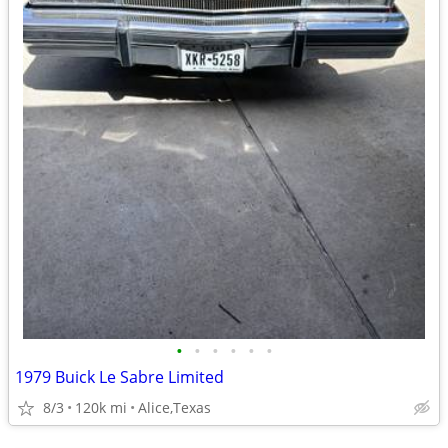
•
•
•
•
•
•
1979 Buick Le Sabre Limited
8/3
120k mi
Alice,Texas