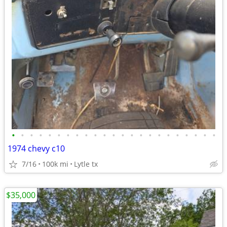
•
•
•
•
•
•
•
•
•
•
•
•
•
•
•
•
•
•
•
•
•
•
•
1974 chevy c10
7/16
100k mi
Lytle tx
$35,000