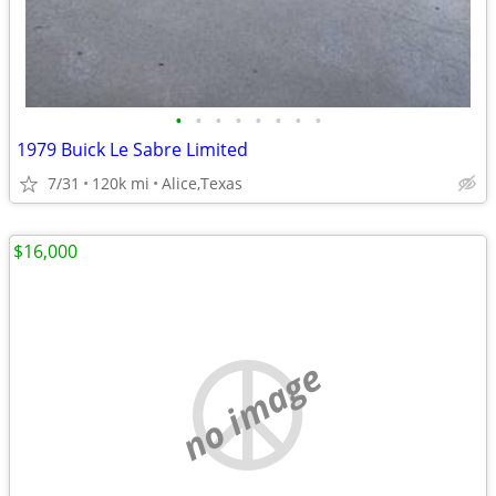
•
•
•
•
•
•
•
•
1979 Buick Le Sabre Limited
7/31
120k mi
Alice,Texas
$16,000
no image