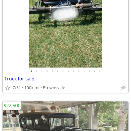
•
•
•
•
•
•
•
•
•
•
•
•
•
•
Truck for sale
7/31
100k mi
Brownsville
$22,500