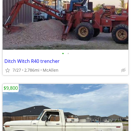
•
•
Ditch Witch R40 trencher
7/27
2,786mi
McAllen
$9,800