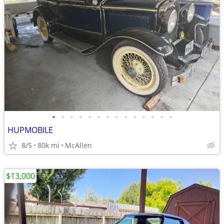
•
•
•
•
•
•
•
•
•
•
•
•
•
•
HUPMOBILE
8/5
80k mi
McAllen
$13,000