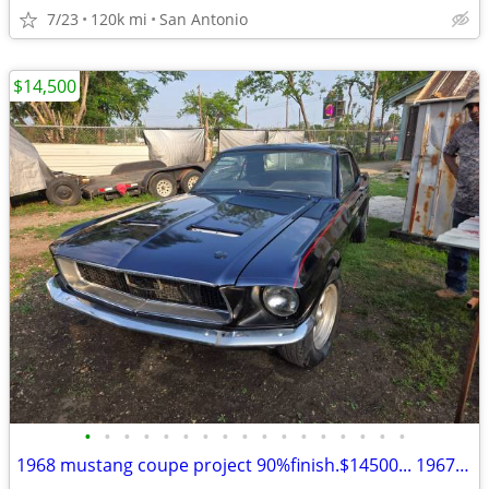
7/23
120k mi
San Antonio
$14,500
•
•
•
•
•
•
•
•
•
•
•
•
•
•
•
•
•
1968 mustang coupe project 90%finish.$14500... 1967 camaro project.