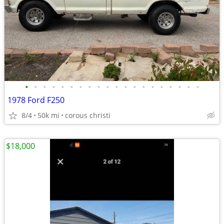
•
•
•
•
•
•
•
•
•
•
•
•
•
•
•
•
•
•
•
•
1978 Ford F250
8/4
50k mi
corous christi
$18,000