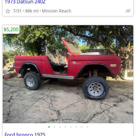
1973 Datsun 240Z
7/31
88k mi
Mission Reach
$5,200
•
•
•
•
•
•
•
•
Ford bronco 1975