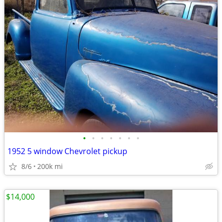
•
•
•
•
•
•
•
1952 5 window Chevrolet pickup
8/6
200k mi
$14,000