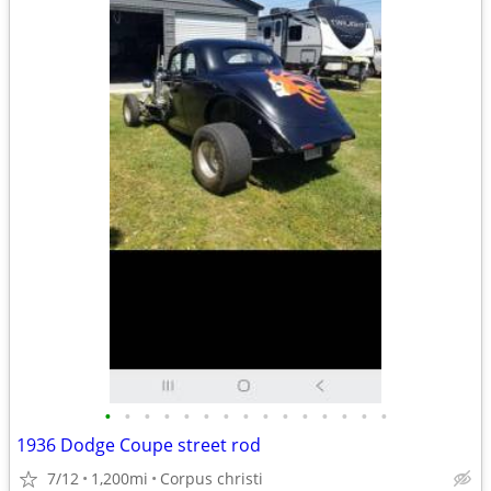
•
•
•
•
•
•
•
•
•
•
•
•
•
•
•
1936 Dodge Coupe street rod
7/12
1,200mi
Corpus christi