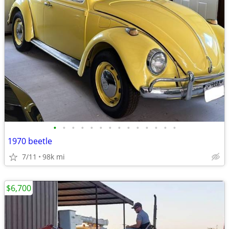
•
•
•
•
•
•
•
•
•
•
•
•
•
•
1970 beetle
7/11
98k mi
$6,700