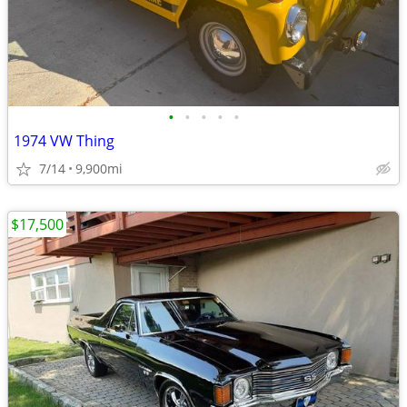
•
•
•
•
•
1974 VW Thing
7/14
9,900mi
$17,500