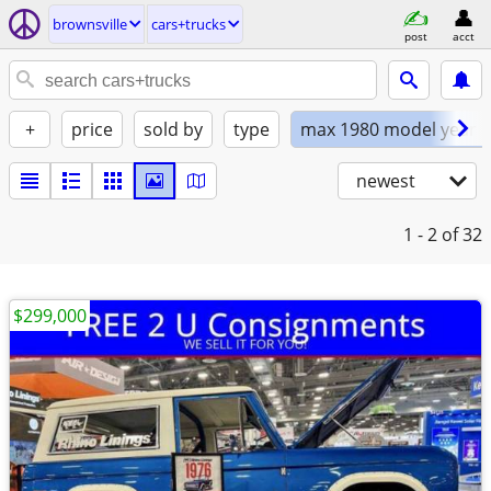
brownsville
cars+trucks
post
acct
+
price
sold by
type
max 1980 model year
newest
1 - 2
of 32
$299,000