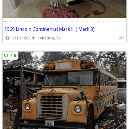
•
•
•
•
•
•
•
•
•
•
•
•
•
•
•
•
•
•
•
•
•
•
•
•
1969 Lincoln Continental Mark III ( Mark 3)
7/10
60k mi
Victoria, Tx
$1,700