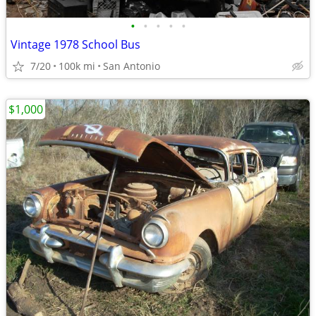
•
•
•
•
•
Vintage 1978 School Bus
7/20
100k mi
San Antonio
$1,000