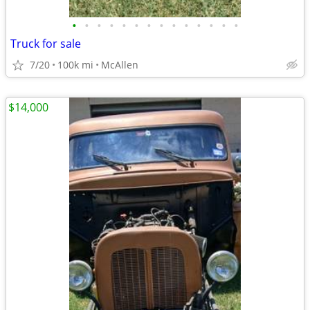
•
•
•
•
•
•
•
•
•
•
•
•
•
•
Truck for sale
7/20
100k mi
McAllen
$14,000