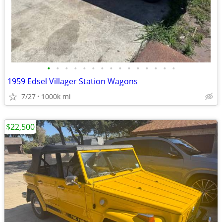
•
•
•
•
•
•
•
•
•
•
•
•
•
•
•
1959 Edsel Villager Station Wagons
7/27
1000k mi
$22,500