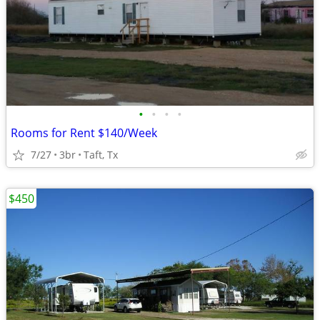
•
•
•
•
Rooms for Rent $140/Week
7/27
3br
Taft, Tx
$450