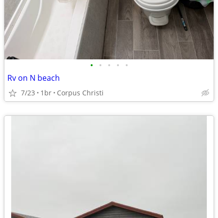
•
•
•
•
•
Rv on N beach
7/23
1br
Corpus Christi