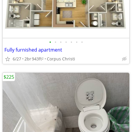
•
•
•
•
•
•
•
Fully furnished apartment
6/27
2br
943ft
Corpus Christi
2
$225