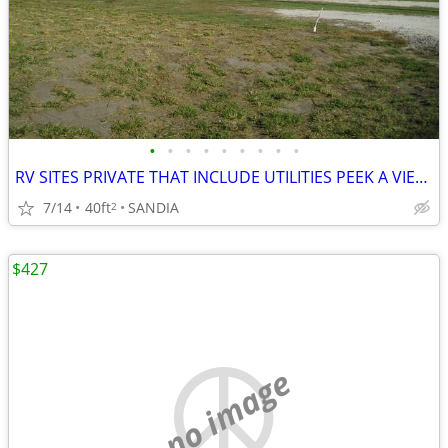
•
•
•
•
•
•
•
•
•
RV SITES PRIVATE THAT INCLUDE UTILITIES PEEK A VIEW OF LAKE
7/14
40ft
SANDIA
2
$427
no image