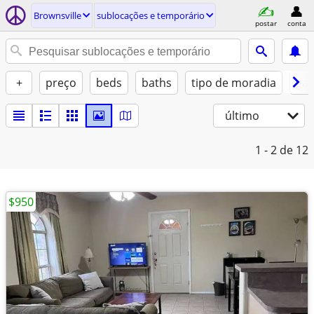
Brownsville
sublocações e temporário
postar
conta
+
preço
beds
baths
tipo de moradia
gat
último
1 - 2
de 12
$950