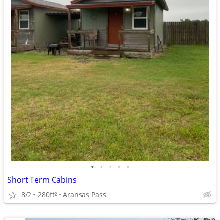
•
•
•
•
•
Short Term Cabins
8/2
280ft
Aransas Pass
2