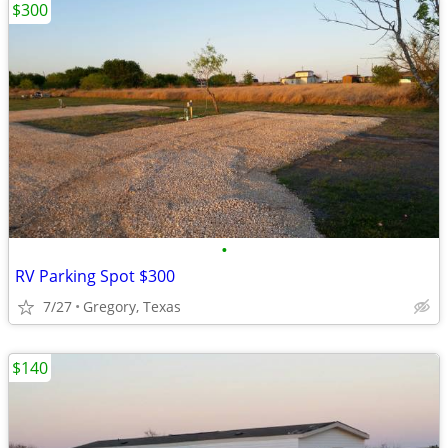
$300
•
RV Parking Spot $300
7/27
Gregory, Texas
$140