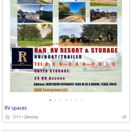
•
•
•
•
•
•
•
RV spaces
7/11
Devine