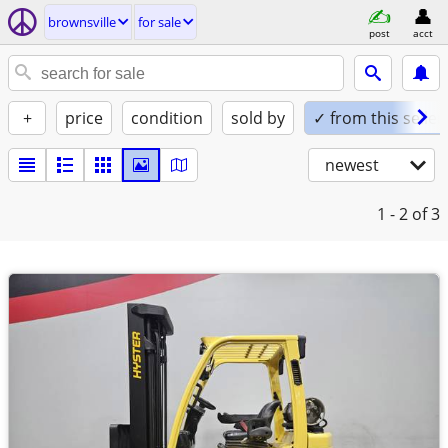
brownsville
for sale
post
acct
+
price
condition
sold by
✓ from this seller
newest
1 - 2
of 3