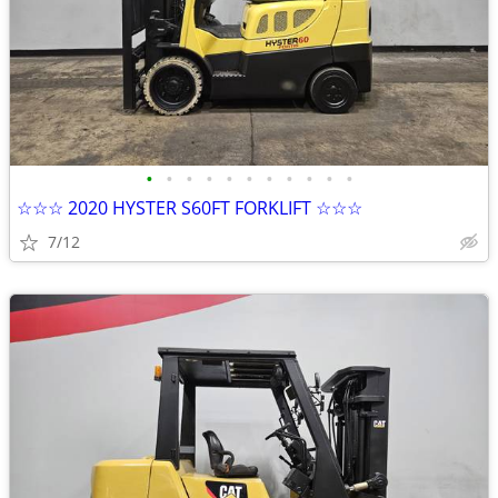
•
•
•
•
•
•
•
•
•
•
•
☆☆☆ 2020 HYSTER S60FT FORKLIFT ☆☆☆
7/12