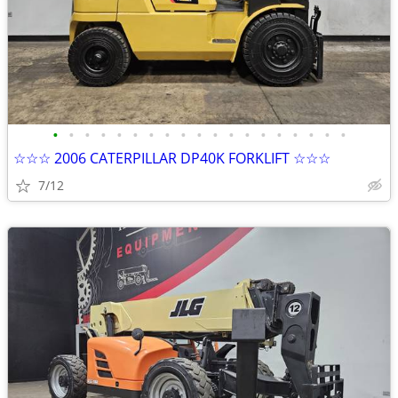
•
•
•
•
•
•
•
•
•
•
•
•
•
•
•
•
•
•
•
☆☆☆ 2006 CATERPILLAR DP40K FORKLIFT ☆☆☆
7/12