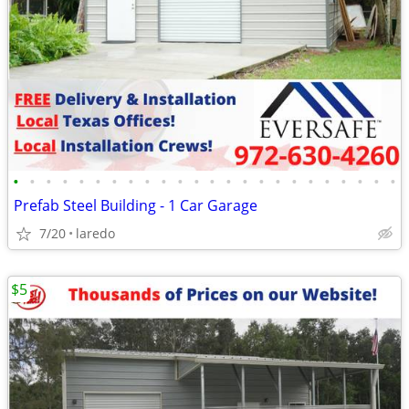
•
•
•
•
•
•
•
•
•
•
•
•
•
•
•
•
•
•
•
•
•
•
•
•
Prefab Steel Building - 1 Car Garage
7/20
laredo
$5