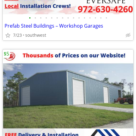
•
•
•
•
•
•
•
•
•
•
•
•
•
•
•
Prefab Steel Buildings – Workshop Garages
7/23
southwest
$5