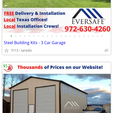
•
•
•
•
•
•
•
•
•
•
•
•
•
•
•
•
•
•
•
•
•
Steel Building Kits - 3 Car Garage
7/13
laredo
$5