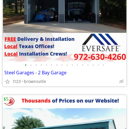
•
•
•
•
•
•
•
•
•
•
•
•
•
•
•
•
Steel Garages - 2 Bay Garage
7/23
brownsville
$5