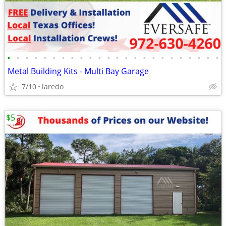
•
•
•
•
•
•
•
•
•
•
•
•
•
•
•
•
•
•
•
•
•
•
•
•
Metal Building Kits - Multi Bay Garage
7/10
laredo
$5