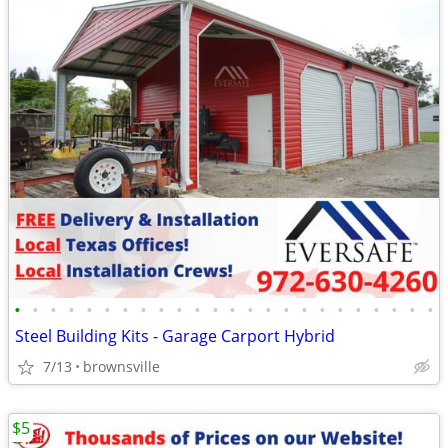
•
•
•
•
•
•
•
•
•
•
•
•
•
•
•
•
•
•
•
•
•
•
•
•
Steel Building Kits - Garage Carport Hybrid
7/13
brownsville
$5