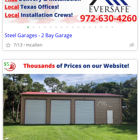
•
•
•
•
•
•
•
•
•
•
•
•
•
•
•
•
Steel Garages - 2 Bay Garage
7/13
mcallen
$5