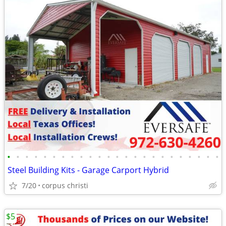
•
•
•
•
•
•
•
•
•
•
•
•
•
•
•
•
•
•
•
•
•
•
•
•
Steel Building Kits - Garage Carport Hybrid
7/20
corpus christi
$5