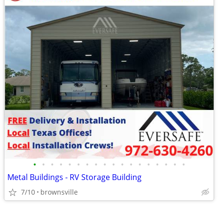
•
•
•
•
•
•
•
•
•
•
•
•
•
•
•
•
•
•
Metal Buildings - RV Storage Building
7/10
brownsville