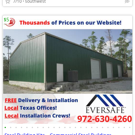
7/10
southwest
$5
•
•
•
•
•
•
•
•
•
•
•
•
•
•
•
•
•
•
•
•
•
•
•
•