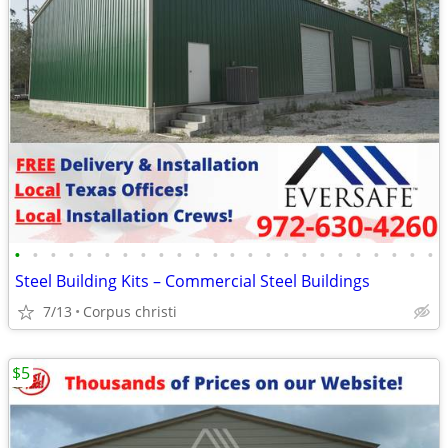
•
•
•
•
•
•
•
•
•
•
•
•
•
•
•
•
•
•
•
•
•
•
•
•
Steel Building Kits – Commercial Steel Buildings
7/13
Corpus christi
$5