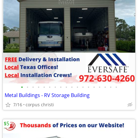
•
•
•
•
•
•
•
•
•
•
•
•
•
•
•
•
•
•
Metal Buildings - RV Storage Building
7/16
corpus christi
$5