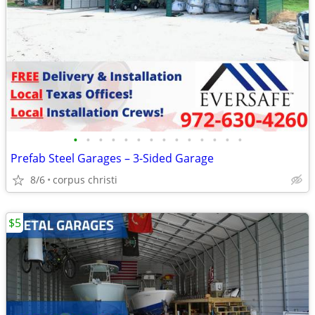
•
•
•
•
•
•
•
•
•
•
•
•
•
•
Prefab Steel Garages – 3-Sided Garage
8/6
corpus christi
$5