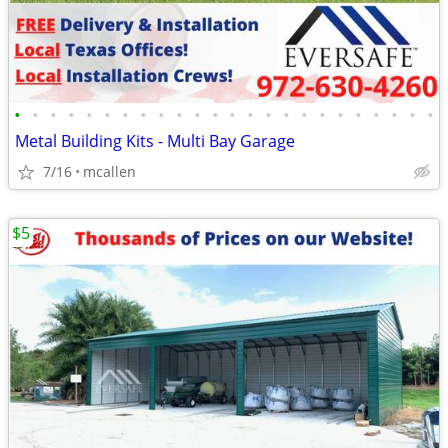
•
•
•
•
•
•
•
•
•
•
•
•
•
•
•
•
•
•
•
•
•
•
•
•
Metal Building Kits - Multi Bay Garage
7/16
mcallen
$5