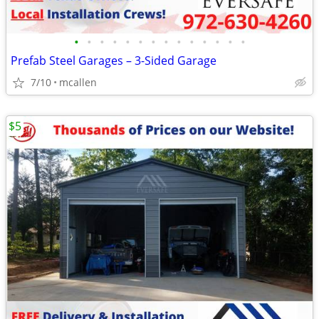
•
•
•
•
•
•
•
•
•
•
•
•
•
•
Prefab Steel Garages – 3-Sided Garage
7/10
mcallen
$5