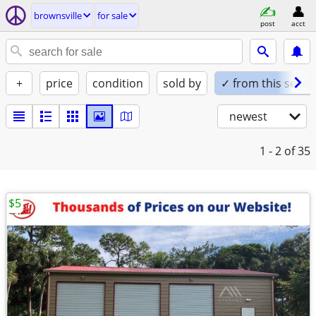
brownsville
for sale
post
acct
+
price
condition
sold by
✓ from this seller
newest
1 - 2
of 35
$5