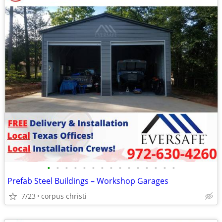
•
•
•
•
•
•
•
•
•
•
•
•
•
•
•
Prefab Steel Buildings – Workshop Garages
7/23
corpus christi