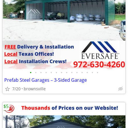
•
•
•
•
•
•
•
•
•
•
•
•
•
•
Prefab Steel Garages – 3-Sided Garage
7/20
brownsville
$5