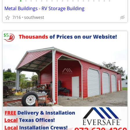
•
•
•
•
•
•
•
•
•
•
•
•
•
•
•
•
•
•
Metal Buildings - RV Storage Building
7/16
southwest
$5