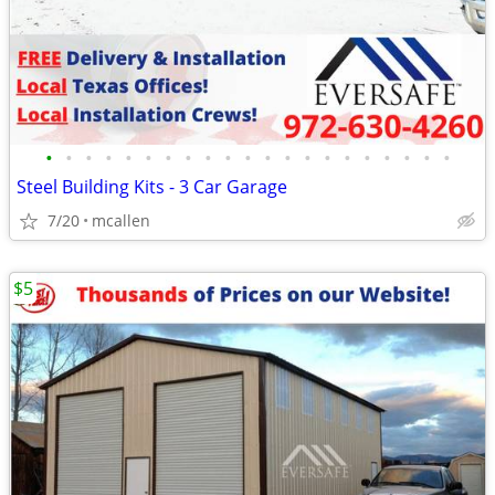
•
•
•
•
•
•
•
•
•
•
•
•
•
•
•
•
•
•
•
•
•
Steel Building Kits - 3 Car Garage
7/20
mcallen
$5