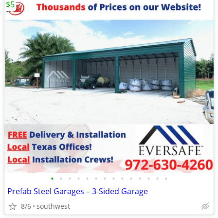
$5
•
•
•
•
•
•
•
•
•
•
•
•
•
•
Prefab Steel Garages – 3-Sided Garage
8/6
southwest