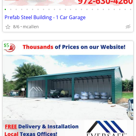
•
•
•
•
•
•
•
•
•
•
•
•
•
•
•
•
•
•
•
•
•
•
•
•
Prefab Steel Building - 1 Car Garage
8/6
mcallen
$5