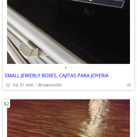
•
•
SMALL JEWERLY BOXES, CAJITAS PARA JOYERIA
há 31 min.
Brownsville
$2