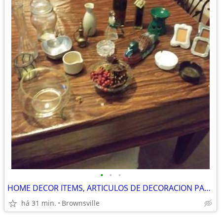
•
•
•
HOME DECOR ITEMS, ARTICULOS DE DECORACION PARA EL HOGAR
há 31 min.
Brownsville