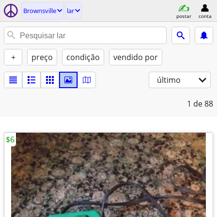
Brownsville
lar
postar
conta
+
preço
condição
vendido por
último
1
de 88
$6