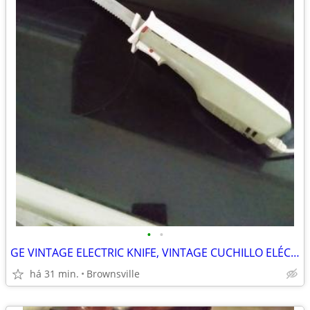
•
•
GE VINTAGE ELECTRIC KNIFE, VINTAGE CUCHILLO ELÉCTRICO GE
há 31 min.
Brownsville