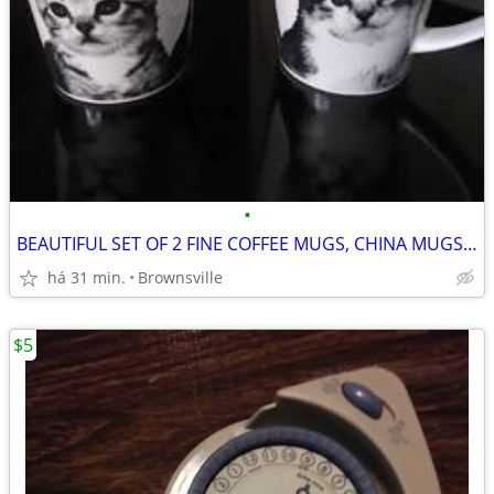
•
BEAUTIFUL SET OF 2 FINE COFFEE MUGS, CHINA MUGS,,,HERMOSO JUEGO DE 2 T
há 31 min.
Brownsville
$5