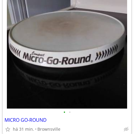
•
•
MICRO GO-ROUND
há 31 min.
Brownsville