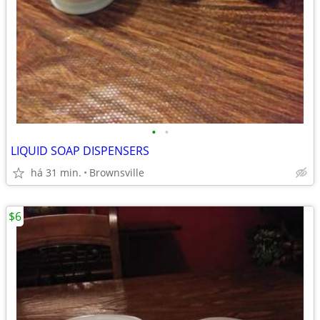
•
•
LIQUID SOAP DISPENSERS
há 31 min.
Brownsville
$6