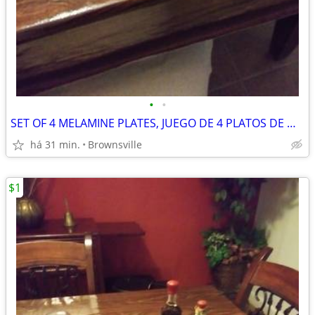
•
•
SET OF 4 MELAMINE PLATES, JUEGO DE 4 PLATOS DE MELAMINA
há 31 min.
Brownsville
$1