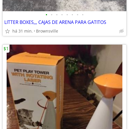
•
•
•
•
•
•
•
•
LITTER BOXES,,, CAJAS DE ARENA PARA GATITOS
há 31 min.
Brownsville
$1