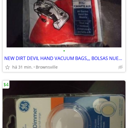
•
NEW DIRT DEVIL HAND VACUUM BAGS,,, BOLSAS NUEVAS PARA ASPIRADORA DE MA
há 31 min.
Brownsville
$4