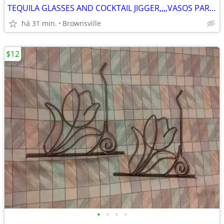
TEQUILA GLASSES AND COCKTAIL JIGGER,,,,VASOS PARA TEQUILA Y MEDIDOR PA
há 31 min.
Brownsville
$12
•
•
•
•