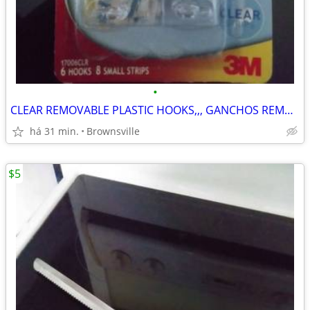
•
CLEAR REMOVABLE PLASTIC HOOKS,,, GANCHOS REMOVIBLES DE PLÁSTICO TRANSP
há 31 min.
Brownsville
$5