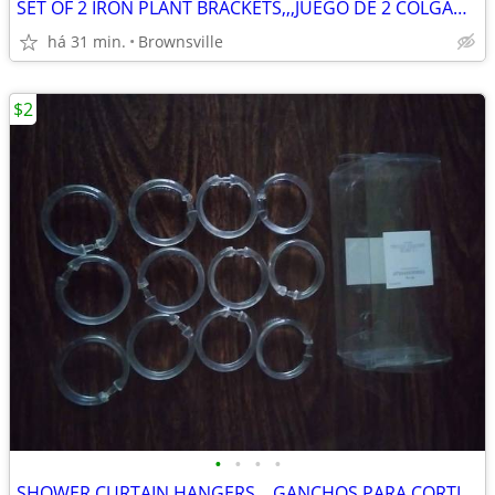
SET OF 2 IRON PLANT BRACKETS,,,JUEGO DE 2 COLGADORES DE PLANTAS DE FIE
há 31 min.
Brownsville
$2
•
•
•
•
SHOWER CURTAIN HANGERS,,, GANCHOS PARA CORTINA DE REGADERA