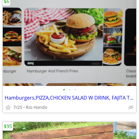
$6
•
•
•
Hamburgers,PIZZA,CHICKEN SALAD W DRINK, FAJITA TACIS
7/25
Rio Hondo
$95