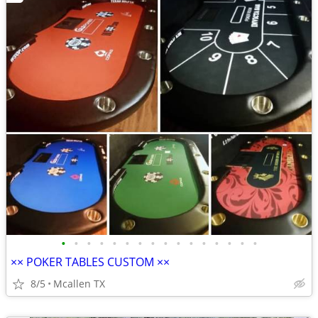
•
•
•
•
•
•
•
•
•
•
•
•
•
•
•
•
×× POKER TABLES CUSTOM ××
8/5
Mcallen TX