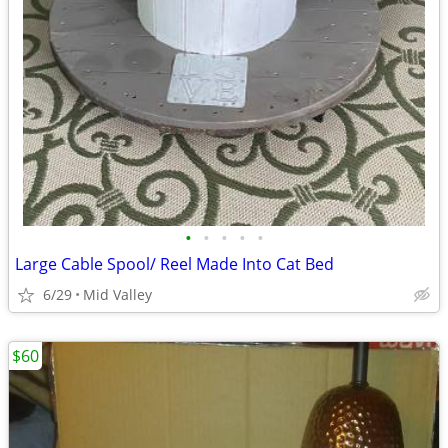
•
•
•
•
•
Large Cable Spool/ Reel Made Into Cat Bed
6/29
Mid Valley
$60