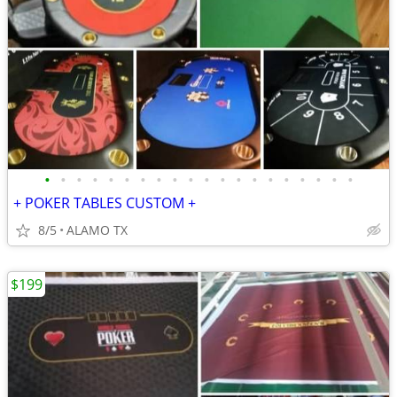
•
•
•
•
•
•
•
•
•
•
•
•
•
•
•
•
•
•
•
•
+ POKER TABLES CUSTOM +
8/5
ALAMO TX
$199