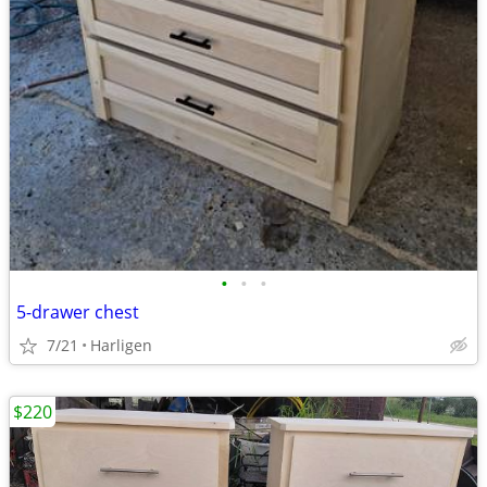
•
•
•
5-drawer chest
7/21
Harligen
$220