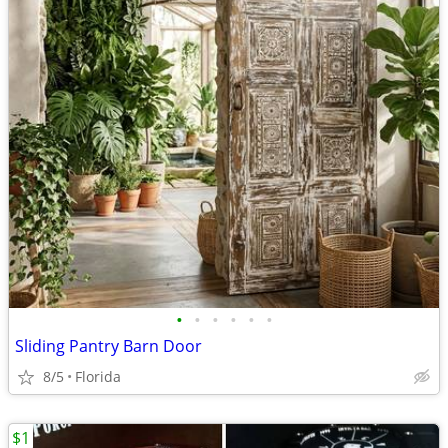
•
•
•
•
•
•
Sliding Pantry Barn Door
8/5
Florida
$1