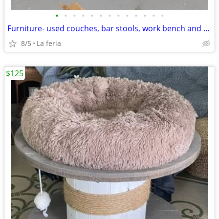
•
•
•
•
•
•
•
•
•
•
•
•
•
Furniture- used couches, bar stools, work bench and sofa table
8/5
La feria
$125