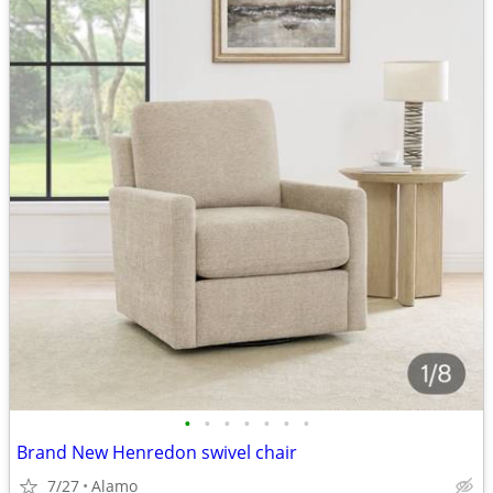
•
•
•
•
•
•
•
Brand New Henredon swivel chair
7/27
Alamo