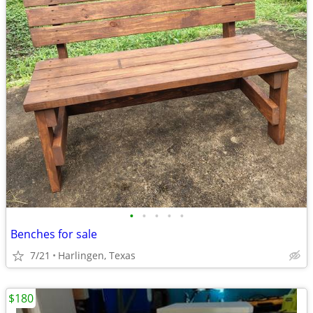
•
•
•
•
•
Benches for sale
7/21
Harlingen, Texas
$180