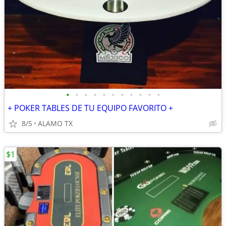
•
•
•
•
•
•
•
•
•
•
•
+ POKER TABLES DE TU EQUIPO FAVORITO +
8/5
ALAMO TX
$1