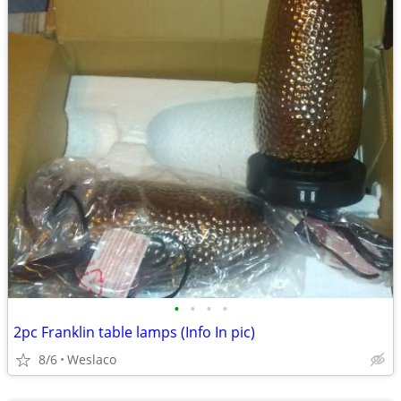
•
•
•
•
2pc Franklin table lamps (Info In pic)
8/6
Weslaco