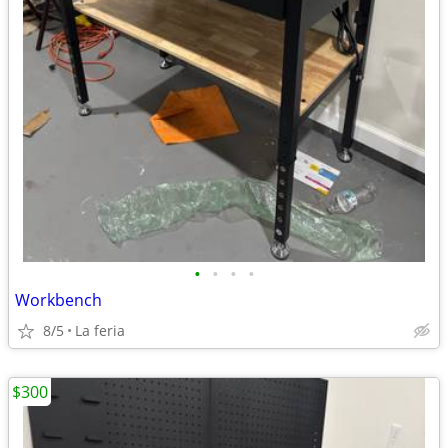
•
•
•
•
Workbench
8/5
La feria
$300