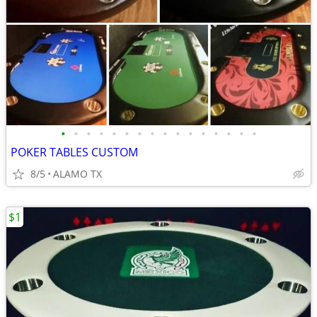
•
•
•
•
•
•
•
•
•
•
•
•
•
•
•
•
POKER TABLES CUSTOM
8/5
ALAMO TX
$1