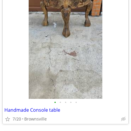
•
•
•
•
•
Handmade Console table
7/20
Brownsville