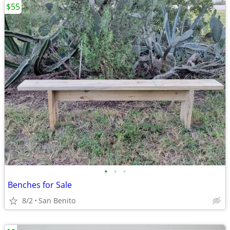
$55
•
•
•
Benches for Sale
8/2
San Benito