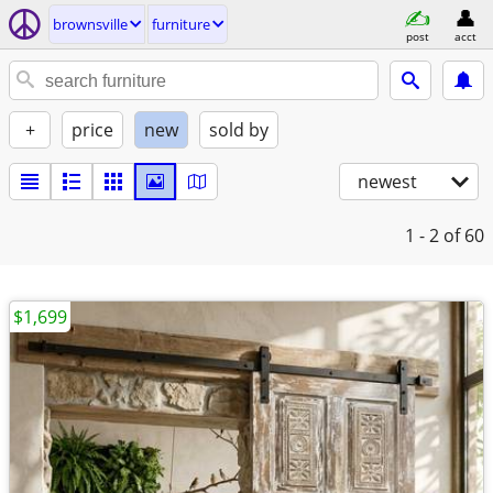
brownsville
furniture
post
acct
+
price
new
sold by
newest
1 - 2
of 60
$1,699