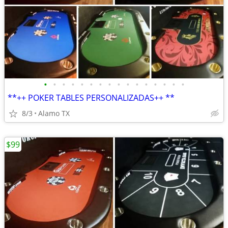
•
•
•
•
•
•
•
•
•
•
•
•
•
•
•
•
**++ POKER TABLES PERSONALIZADAS++ **
8/3
Alamo TX
$99