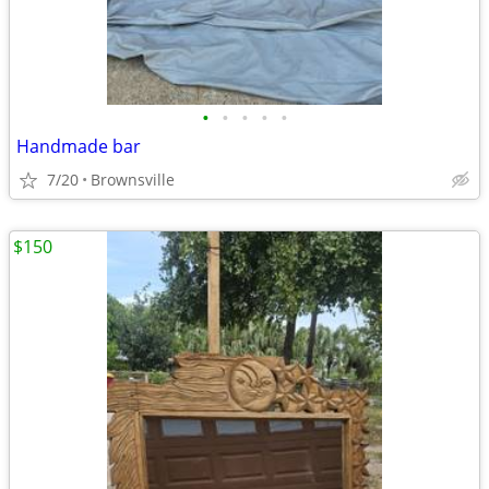
•
•
•
•
•
Handmade bar
7/20
Brownsville
$150