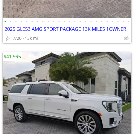
•
•
•
•
•
•
•
•
•
•
•
•
•
•
•
•
•
•
•
•
•
•
•
•
2025 GLE53 AMG SPORT PACKAGE 13K MILES 1OWNER
7/20
13k mi
$41,995