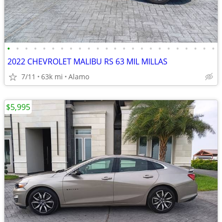
•
•
•
•
•
•
•
•
•
•
•
•
•
•
•
•
•
•
•
•
•
•
•
•
2022 CHEVROLET MALIBU RS 63 MIL MILLAS
7/11
63k mi
Alamo
$5,995