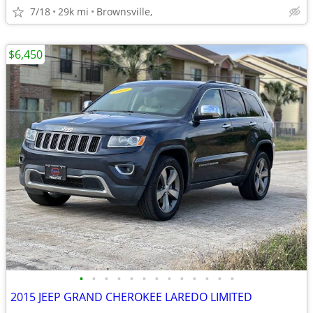
7/18
29k mi
Brownsville,
$6,450
•
•
•
•
•
•
•
•
•
•
•
•
•
2015 JEEP GRAND CHEROKEE LAREDO LIMITED