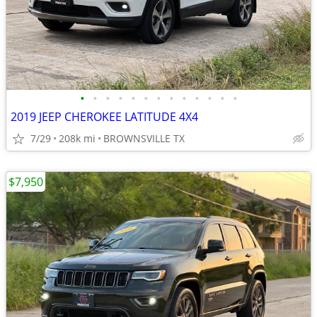
•
•
•
•
•
•
•
•
•
•
•
•
•
2019 JEEP CHEROKEE LATITUDE 4X4
7/29
208k mi
BROWNSVILLE TX
$7,950