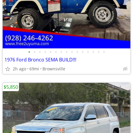
•
•
•
•
•
•
•
•
•
•
•
•
•
•
•
1976 Ford Bronco SEMA BUILD!!!
2h ago
69mi
Brownsville
$5,850