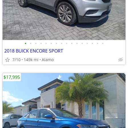
•
•
•
•
•
•
•
•
•
•
•
•
•
•
•
•
2018 BUICK ENCORE SPORT
7/10
149k mi
Alamo
$17,995