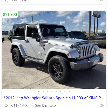
$11,900
•
•
•
•
•
•
•
•
*2012 Jeep Wrangler Sahara Sport* $11,900 ASKING PRICE
7/11
144k mi
San Benito tx