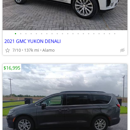
•
•
•
•
•
•
•
•
•
•
•
•
•
•
•
•
•
•
•
•
2021 GMC YUKON DENALI
7/10
137k mi
Alamo
$16,995