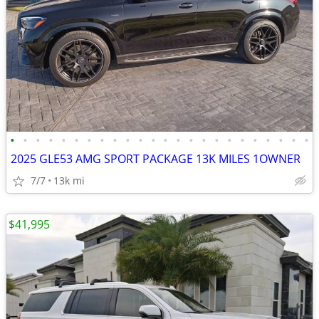
•
•
•
•
•
•
•
•
•
•
•
•
•
•
•
•
•
•
•
•
•
•
•
•
2025 GLE53 AMG SPORT PACKAGE 13K MILES 1OWNER
7/7
13k mi
$41,995