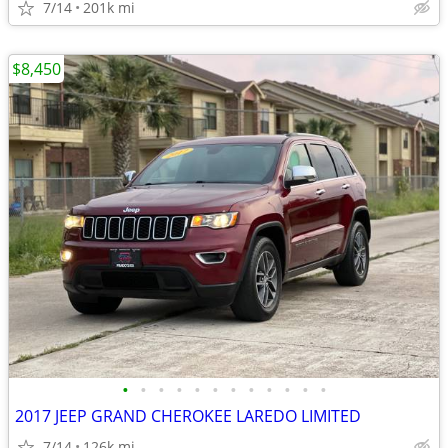
7/14
201k mi
$8,450
•
•
•
•
•
•
•
•
•
•
•
•
2017 JEEP GRAND CHEROKEE LAREDO LIMITED
7/14
126k mi