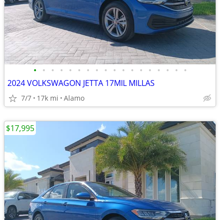
•
•
•
•
•
•
•
•
•
•
•
•
•
•
•
•
•
•
2024 VOLKSWAGON JETTA 17MIL MILLAS
7/7
17k mi
Alamo
$17,995