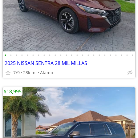
•
•
•
•
•
•
•
•
•
•
•
•
•
•
•
•
•
•
•
•
•
•
•
•
2025 NISSAN SENTRA 28 MIL MILLAS
7/9
28k mi
Alamo
$18,995