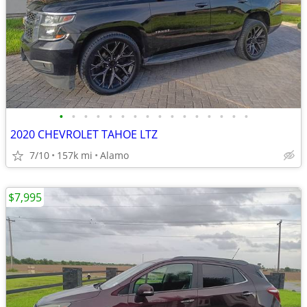
•
•
•
•
•
•
•
•
•
•
•
•
•
•
•
•
2020 CHEVROLET TAHOE LTZ
7/10
157k mi
Alamo
$7,995