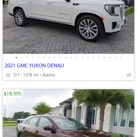
•
•
•
•
•
•
•
•
•
•
•
•
•
•
•
•
•
•
•
•
2021 GMC YUKON DENALI
7/7
137k mi
Alamo
$18,995