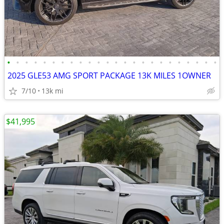
•
•
•
•
•
•
•
•
•
•
•
•
•
•
•
•
•
•
•
•
•
•
•
•
2025 GLE53 AMG SPORT PACKAGE 13K MILES 1OWNER
7/10
13k mi
$41,995