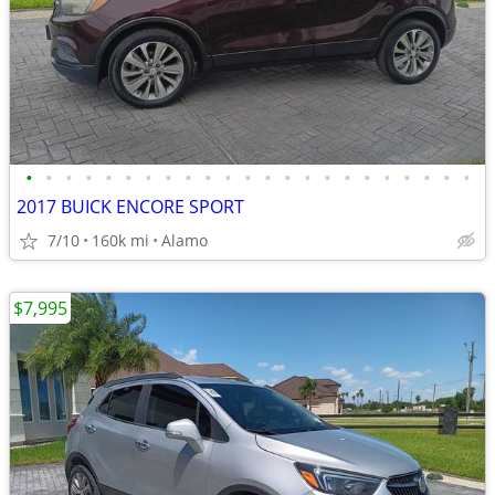
•
•
•
•
•
•
•
•
•
•
•
•
•
•
•
•
•
•
•
•
•
•
•
2017 BUICK ENCORE SPORT
7/10
160k mi
Alamo
$7,995