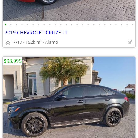
•
•
•
•
•
•
•
•
•
•
•
•
•
•
•
•
•
•
•
•
•
•
•
•
2019 CHEVROLET CRUZE LT
7/17
152k mi
Alamo
$93,995