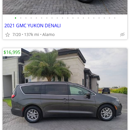
•
•
•
•
•
•
•
•
•
•
•
•
•
•
•
•
•
•
•
•
2021 GMC YUKON DENALI
7/20
137k mi
Alamo
$16,995