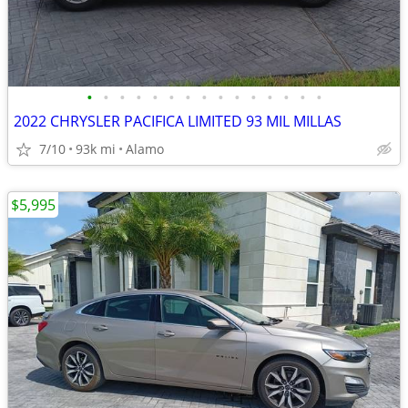
•
•
•
•
•
•
•
•
•
•
•
•
•
•
•
2022 CHRYSLER PACIFICA LIMITED 93 MIL MILLAS
7/10
93k mi
Alamo
$5,995