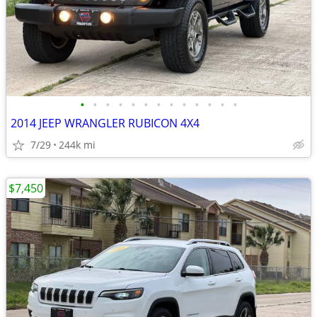
•
•
•
•
•
•
•
•
•
•
•
•
•
2014 JEEP WRANGLER RUBICON 4X4
7/29
244k mi
$7,450