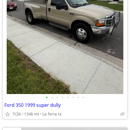
•
•
•
•
•
•
•
•
Ford 350 1999 super dully
7/26
134k mi
La feria tx