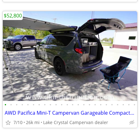
$52,800
•
•
•
•
•
•
•
•
•
•
•
•
•
•
•
•
•
•
•
•
•
•
•
•
AWD Pacifica Mini-T Campervan Garageable Compact Class B RV
7/10
26k mi
Lake Crystal Campervan dealer