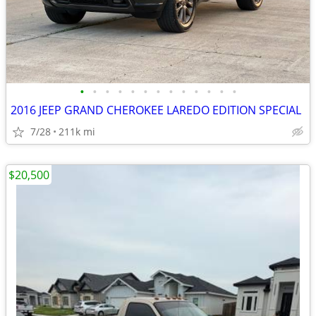
•
•
•
•
•
•
•
•
•
•
•
•
•
2016 JEEP GRAND CHEROKEE LAREDO EDITION SPECIAL
7/28
211k mi
$20,500