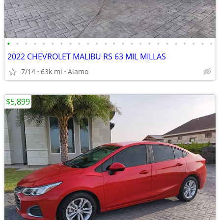
•
•
•
•
•
•
•
•
•
•
•
•
•
•
•
•
•
•
•
•
•
•
•
•
2022 CHEVROLET MALIBU RS 63 MIL MILLAS
7/14
63k mi
Alamo
$5,899