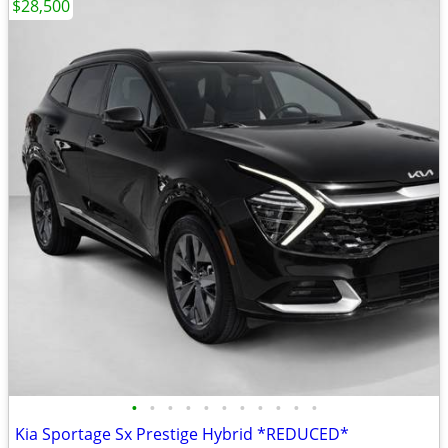
$28,500
•
•
•
•
•
•
•
•
•
•
•
Kia Sportage Sx Prestige Hybrid *REDUCED*