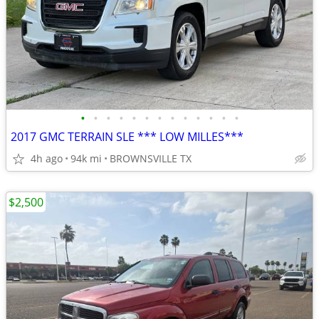
•
•
•
•
•
•
•
•
•
•
•
•
•
2017 GMC TERRAIN SLE *** LOW MILLES***
4h ago
94k mi
BROWNSVILLE TX
$2,500