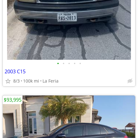
•
•
•
•
•
2003 C15
8/3
100k mi
La Feria
$93,995