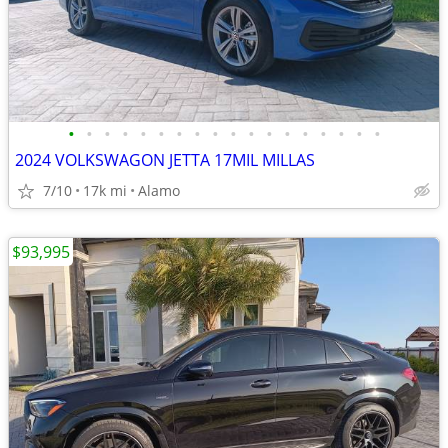
•
•
•
•
•
•
•
•
•
•
•
•
•
•
•
•
•
•
2024 VOLKSWAGON JETTA 17MIL MILLAS
7/10
17k mi
Alamo
$93,995