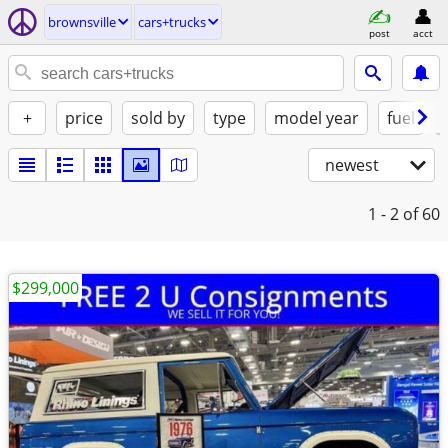
brownsville
cars+trucks
post
acct
+
price
sold by
type
model year
fuel
newest
1 - 2
of 60
$299,000