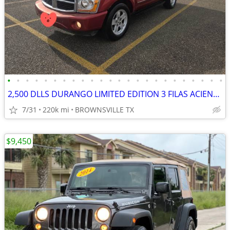
•
•
•
•
•
•
•
•
•
•
•
•
•
•
•
•
•
•
•
•
•
•
•
•
2,500 DLLS DURANGO LIMITED EDITION 3 FILAS ACIENTOS 4X4 Y MAS CARROS
7/31
220k mi
BROWNSVILLE TX
$9,450