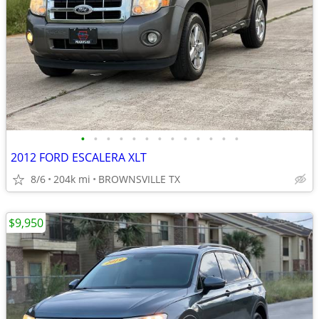
•
•
•
•
•
•
•
•
•
•
•
•
•
2012 FORD ESCALERA XLT
8/6
204k mi
BROWNSVILLE TX
$9,950