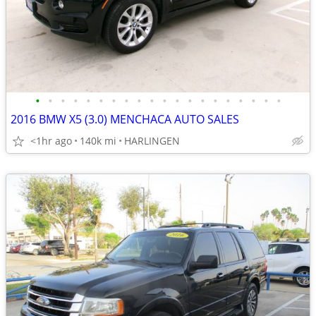
•
•
•
•
•
•
•
•
•
•
•
•
•
•
•
•
•
•
•
•
2016 BMW X5 (3.0) MENCHACA AUTO SALES
<1hr ago
140k mi
HARLINGEN