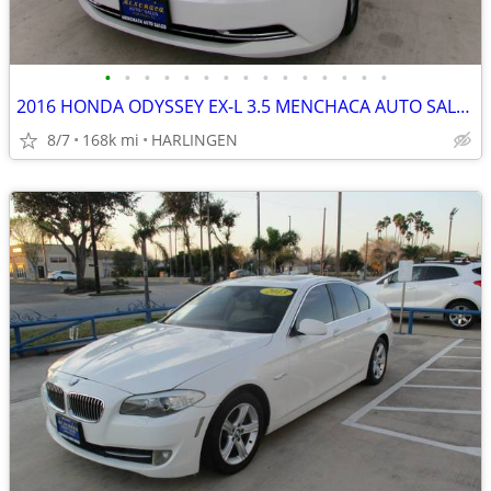
•
•
•
•
•
•
•
•
•
•
•
•
•
•
•
2016 HONDA ODYSSEY EX-L 3.5 MENCHACA AUTO SALES
8/7
168k mi
HARLINGEN