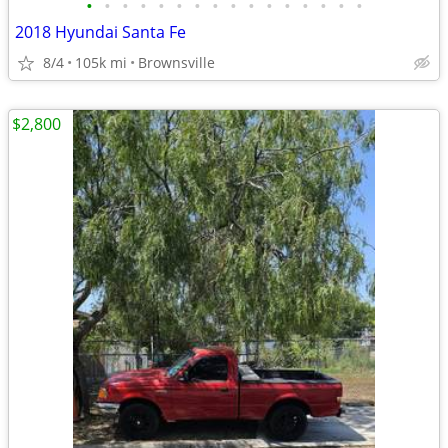
•
•
•
•
•
•
•
•
•
•
•
•
•
•
•
•
2018 Hyundai Santa Fe
8/4
105k mi
Brownsville
$2,800