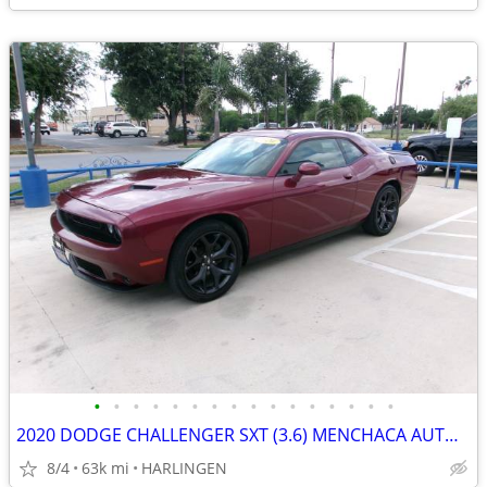
•
•
•
•
•
•
•
•
•
•
•
•
•
•
•
•
2020 DODGE CHALLENGER SXT (3.6) MENCHACA AUTO SALES
8/4
63k mi
HARLINGEN