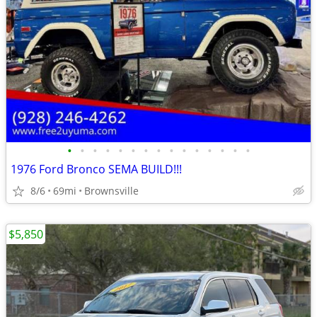
•
•
•
•
•
•
•
•
•
•
•
•
•
•
•
1976 Ford Bronco SEMA BUILD!!!
8/6
69mi
Brownsville
$5,850