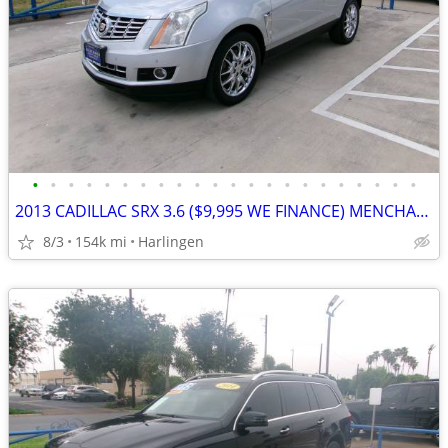
•
•
•
•
•
•
•
•
•
•
•
•
•
•
•
•
•
•
•
•
•
•
2013 CADILLAC SRX 3.6 ($9,995 WE FINANCE) MENCHACA AUTO SALES
8/3
154k mi
Harlingen