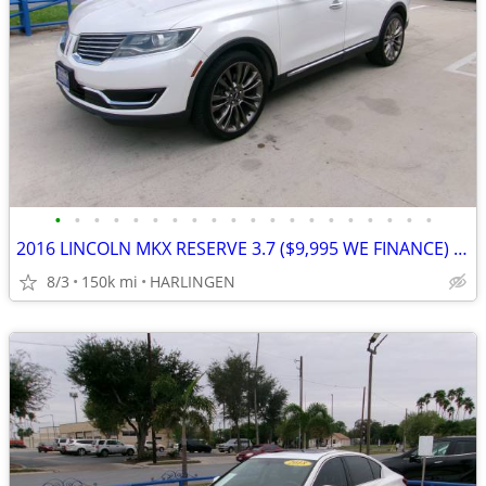
•
•
•
•
•
•
•
•
•
•
•
•
•
•
•
•
•
•
•
•
2016 LINCOLN MKX RESERVE 3.7 ($9,995 WE FINANCE) MENCHACA AUTO SALES
8/3
150k mi
HARLINGEN