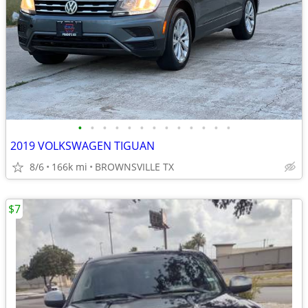
•
•
•
•
•
•
•
•
•
•
•
•
•
2019 VOLKSWAGEN TIGUAN
8/6
166k mi
BROWNSVILLE TX
$7