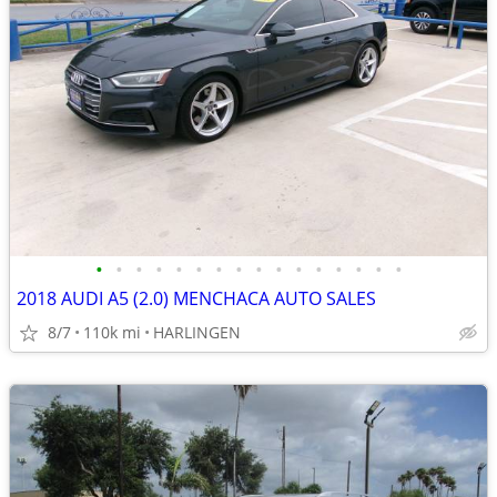
•
•
•
•
•
•
•
•
•
•
•
•
•
•
•
•
2018 AUDI A5 (2.0) MENCHACA AUTO SALES
8/7
110k mi
HARLINGEN