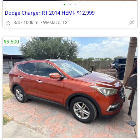
•
•
•
Dodge Charger RT 2014 HEMI- $12,999
8/4
100k mi
Weslaco, TX
$9,500