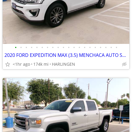
•
•
•
•
•
•
•
•
•
•
•
•
•
•
•
•
•
•
•
•
2020 FORD EXPEDITION MAX (3.5) MENCHACA AUTO SALES
<1hr ago
174k mi
HARLINGEN