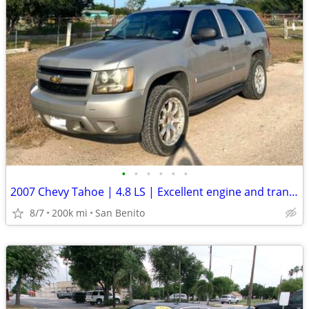
•
•
•
•
•
•
2007 Chevy Tahoe | 4.8 LS | Excellent engine and transmission, clean title !
8/7
200k mi
San Benito