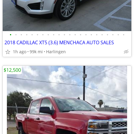
•
•
•
•
•
•
•
•
•
•
•
•
•
•
•
•
•
•
•
•
•
•
2018 CADILLAC XT5 (3.6) MENCHACA AUTO SALES
1h ago
99k mi
Harlingen
$12,500