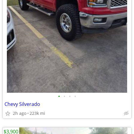
•
•
•
•
Chevy Silverado
2h ago
223k mi
$3,900