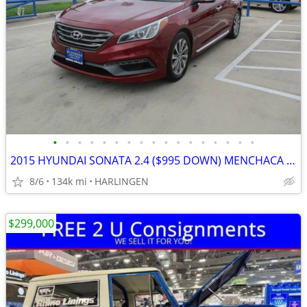
•
•
•
•
•
•
•
•
•
•
•
•
•
•
•
•
•
2015 HYUNDAI SONATA 2.4 ($995 DOWN) MENCHACA AUTO SALES
8/6
134k mi
HARLINGEN
$299,000