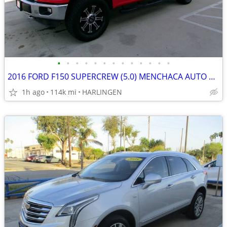
•
•
•
•
•
•
•
•
•
•
•
•
•
2016 FORD F150 SUPERCREW (5.0) MENCHACA AUTO SALES
1h ago
114k mi
HARLINGEN