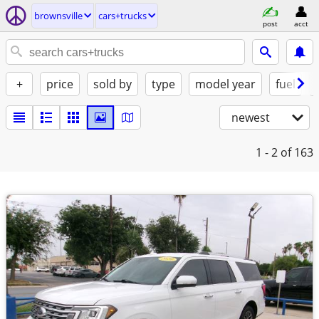
brownsville
cars+trucks
post
acct
+
price
sold by
type
model year
fuel
newest
1 - 2
of 163