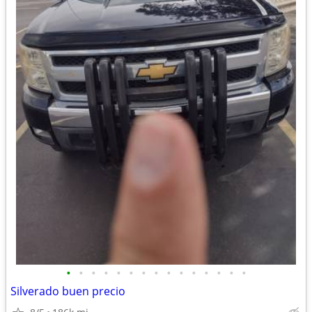
•
•
•
•
•
•
•
•
•
•
•
•
•
•
•
Silverado buen precio