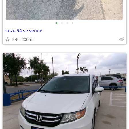
•
•
•
•
Isuzu 94 se vende
8/8
200mi