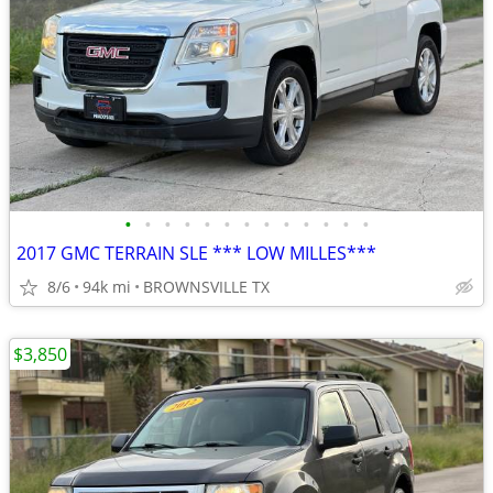
•
•
•
•
•
•
•
•
•
•
•
•
•
2017 GMC TERRAIN SLE *** LOW MILLES***
8/6
94k mi
BROWNSVILLE TX
$3,850