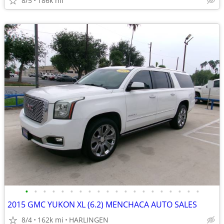
8/5
186k mi
•
•
•
•
•
•
•
•
•
•
•
•
•
•
•
•
•
•
•
•
2015 GMC YUKON XL (6.2) MENCHACA AUTO SALES
8/4
162k mi
HARLINGEN