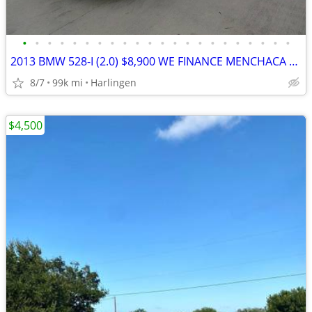
•
•
•
•
•
•
•
•
•
•
•
•
•
•
•
•
•
•
•
•
•
•
2013 BMW 528-I (2.0) $8,900 WE FINANCE MENCHACA AUTO SALES
8/7
99k mi
Harlingen
$4,500