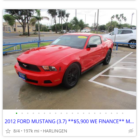
•
•
•
•
•
•
•
•
•
•
•
•
•
•
•
•
•
•
•
•
2012 FORD MUSTANG (3.7) **$5,900 WE FINANCE** MENCHACA AUTO SALES
8/4
197k mi
HARLINGEN