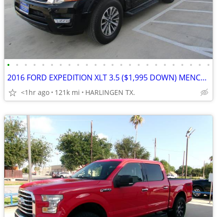
•
•
•
•
•
•
•
•
•
•
•
•
•
•
•
•
•
•
•
•
•
•
•
•
2016 FORD EXPEDITION XLT 3.5 ($1,995 DOWN) MENCHACA AUTO SALES
<1hr ago
121k mi
HARLINGEN TX.