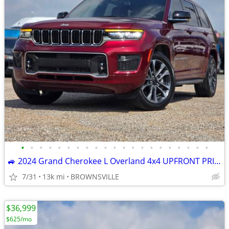
•
•
•
•
•
•
•
•
•
•
•
•
•
•
•
•
•
•
•
•
•
🚙 2024 Grand Cherokee L Overland 4x4 UPFRONT PRICE/No Hidden Fees
7/31
13k mi
BROWNSVILLE
$36,999
$625/mo