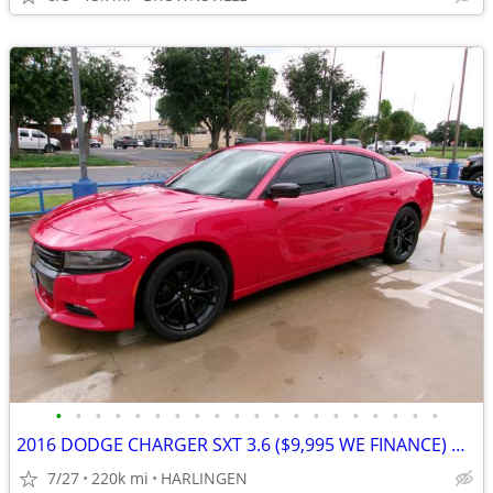
•
•
•
•
•
•
•
•
•
•
•
•
•
•
•
•
•
•
•
•
2016 DODGE CHARGER SXT 3.6 ($9,995 WE FINANCE) MENCHACA AUTO SALES
7/27
220k mi
HARLINGEN