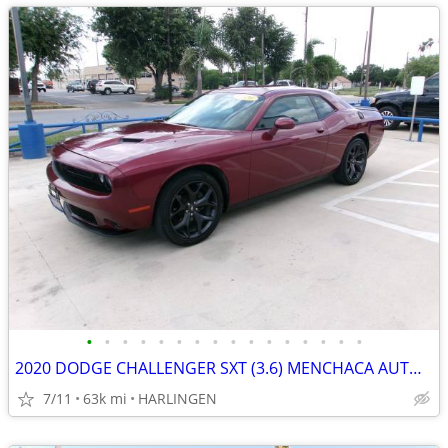
•
•
•
•
•
•
•
•
•
•
•
•
•
•
•
•
2020 DODGE CHALLENGER SXT (3.6) MENCHACA AUTO SALES
7/11
63k mi
HARLINGEN