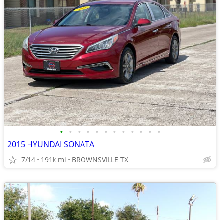
•
•
•
•
•
•
•
•
•
•
•
•
2015 HYUNDAI SONATA
7/14
191k mi
BROWNSVILLE TX