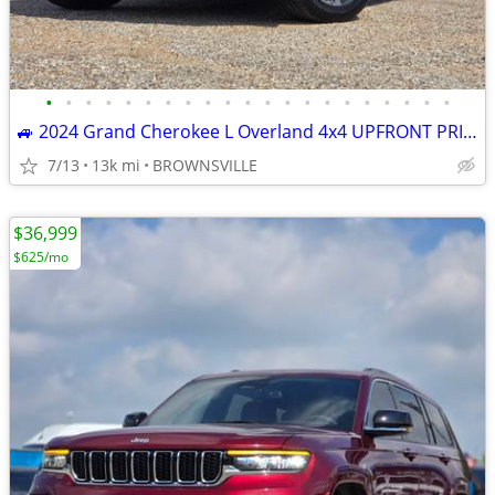
•
•
•
•
•
•
•
•
•
•
•
•
•
•
•
•
•
•
•
•
•
🚙 2024 Grand Cherokee L Overland 4x4 UPFRONT PRICE/No Hidden Fees
7/13
13k mi
BROWNSVILLE
$36,999
$625/mo