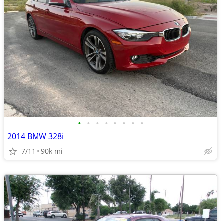
•
•
•
•
•
•
•
•
2014 BMW 328i
7/11
90k mi