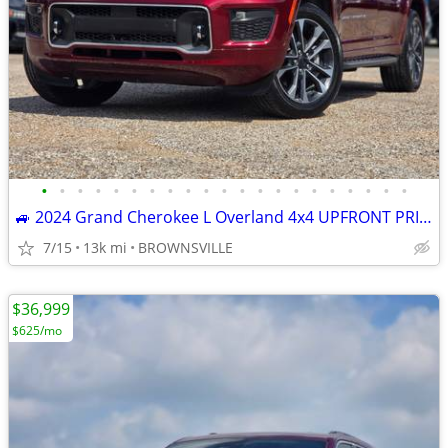
•
•
•
•
•
•
•
•
•
•
•
•
•
•
•
•
•
•
•
•
•
🚙 2024 Grand Cherokee L Overland 4x4 UPFRONT PRICE/No Hidden Fees
7/15
13k mi
BROWNSVILLE
$36,999
$625/mo