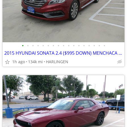
•
•
•
•
•
•
•
•
•
•
•
•
•
•
•
•
•
2015 HYUNDAI SONATA 2.4 ($995 DOWN) MENCHACA AUTO SALES
1h ago
134k mi
HARLINGEN