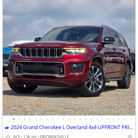
•
•
•
•
•
•
•
•
•
•
•
•
•
•
•
•
•
•
•
•
•
🚙 2024 Grand Cherokee L Overland 4x4 UPFRONT PRICE/No Hidden Fees
8/3
13k mi
BROWNSVILLE