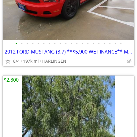
•
•
•
•
•
•
•
•
•
•
•
•
•
•
•
•
•
•
•
•
2012 FORD MUSTANG (3.7) **$5,900 WE FINANCE** MENCHACA AUTO SALES
8/4
197k mi
HARLINGEN
$2,800