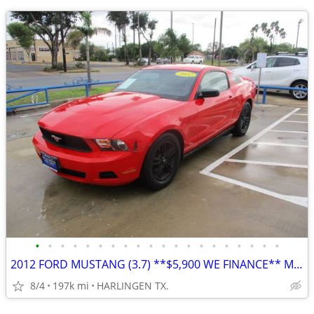
•
•
•
•
•
•
•
•
•
•
•
•
•
•
•
•
•
•
•
•
2012 FORD MUSTANG (3.7) **$5,900 WE FINANCE** MENCHACA AUTO SALES
8/4
197k mi
HARLINGEN TX.