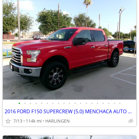
•
•
•
•
•
•
•
•
•
•
•
•
•
•
•
•
•
•
•
2016 FORD F150 SUPERCREW (5.0) MENCHACA AUTO SALES
7/13
114k mi
HARLINGEN