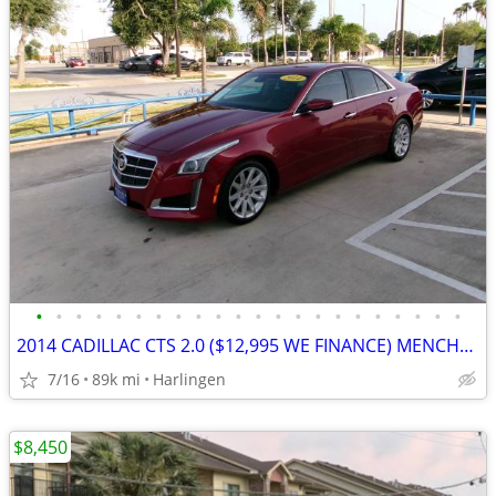
•
•
•
•
•
•
•
•
•
•
•
•
•
•
•
•
•
•
•
•
•
•
2014 CADILLAC CTS 2.0 ($12,995 WE FINANCE) MENCHACA AUTO SALES
7/16
89k mi
Harlingen
$8,450