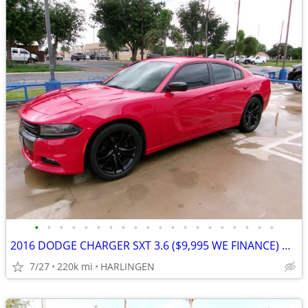
•
•
•
•
•
•
•
•
•
•
•
•
•
•
•
•
•
•
•
•
2016 DODGE CHARGER SXT 3.6 ($9,995 WE FINANCE) MENCHACA AUTO SALES
7/27
220k mi
HARLINGEN