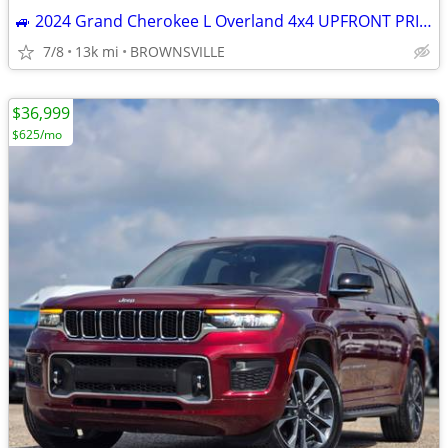
🚙 2024 Grand Cherokee L Overland 4x4 UPFRONT PRICE/No Hidden Fees
7/8
13k mi
BROWNSVILLE
$36,999
$625/mo