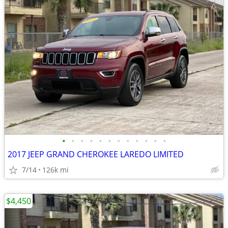
•
•
•
•
•
•
•
•
•
•
•
•
2017 JEEP GRAND CHEROKEE LAREDO LIMITED
7/14
126k mi
$4,450