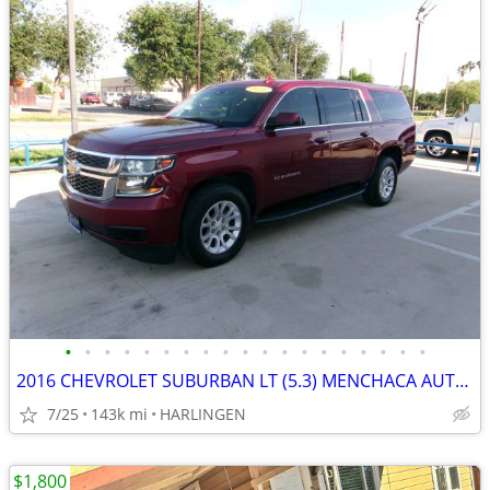
•
•
•
•
•
•
•
•
•
•
•
•
•
•
•
•
•
•
•
2016 CHEVROLET SUBURBAN LT (5.3) MENCHACA AUTO SALES
7/25
143k mi
HARLINGEN
$1,800