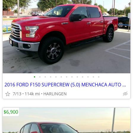
•
•
•
•
•
•
•
•
•
•
•
•
•
2016 FORD F150 SUPERCREW (5.0) MENCHACA AUTO SALES
7/13
114k mi
HARLINGEN
$6,900