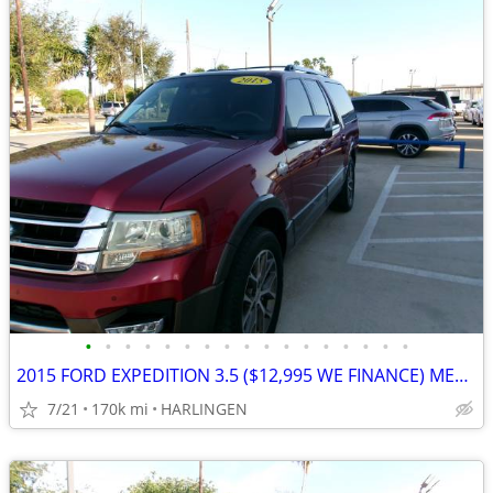
•
•
•
•
•
•
•
•
•
•
•
•
•
•
•
•
•
2015 FORD EXPEDITION 3.5 ($12,995 WE FINANCE) MENCHACA AUTO SALES
7/21
170k mi
HARLINGEN