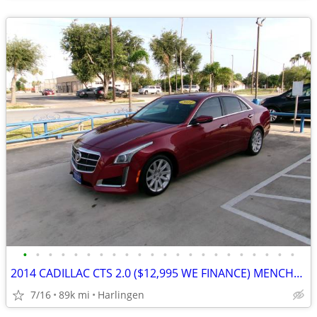
•
•
•
•
•
•
•
•
•
•
•
•
•
•
•
•
•
•
•
•
•
•
2014 CADILLAC CTS 2.0 ($12,995 WE FINANCE) MENCHACA AUTO SALES
7/16
89k mi
Harlingen