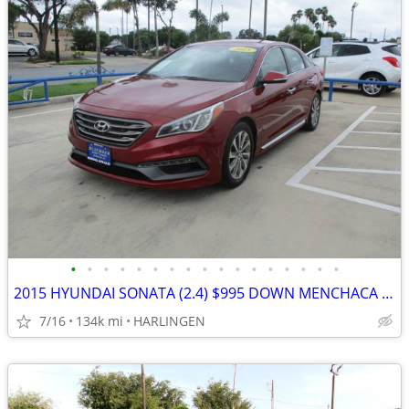
•
•
•
•
•
•
•
•
•
•
•
•
•
•
•
•
•
2015 HYUNDAI SONATA (2.4) $995 DOWN MENCHACA AUTO SALES
7/16
134k mi
HARLINGEN