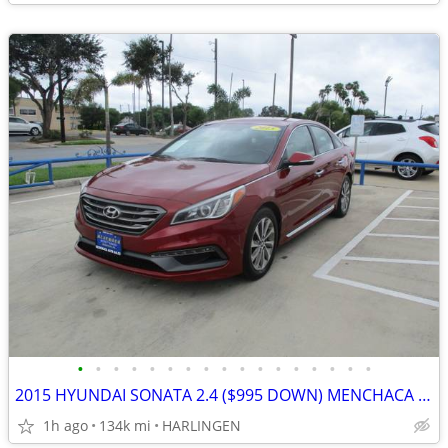
•
•
•
•
•
•
•
•
•
•
•
•
•
•
•
•
•
2015 HYUNDAI SONATA 2.4 ($995 DOWN) MENCHACA AUTO SALES
1h ago
134k mi
HARLINGEN