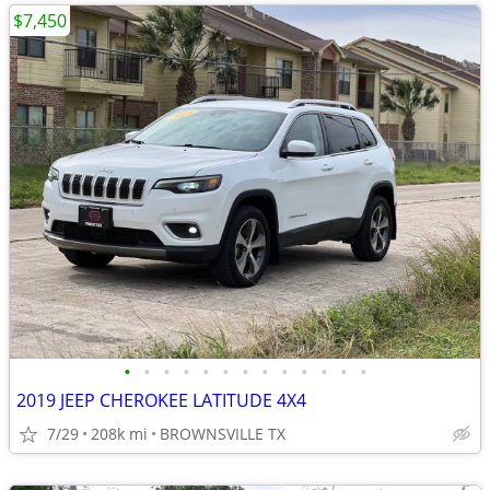
$7,450
•
•
•
•
•
•
•
•
•
•
•
•
•
2019 JEEP CHEROKEE LATITUDE 4X4
7/29
208k mi
BROWNSVILLE TX