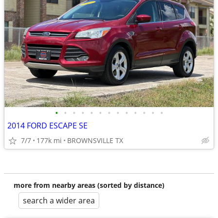
•
•
•
•
•
•
•
•
•
•
•
•
•
2014 FORD ESCAPE SE
7/7
177k mi
BROWNSVILLE TX
more from nearby areas (sorted by distance)
search a wider area