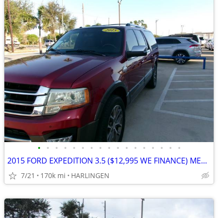
•
•
•
•
•
•
•
•
•
•
•
•
•
•
•
•
•
2015 FORD EXPEDITION 3.5 ($12,995 WE FINANCE) MENCHACA AUTO SALES
7/21
170k mi
HARLINGEN