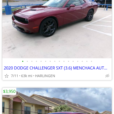
•
•
•
•
•
•
•
•
•
•
•
•
•
•
•
•
2020 DODGE CHALLENGER SXT (3.6) MENCHACA AUTO SALES
7/11
63k mi
HARLINGEN
$3,950