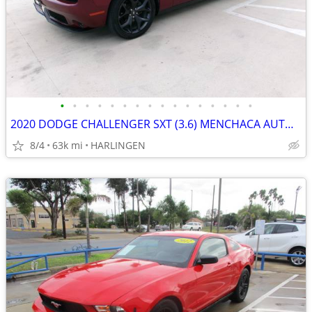
•
•
•
•
•
•
•
•
•
•
•
•
•
•
•
•
2020 DODGE CHALLENGER SXT (3.6) MENCHACA AUTO SALES
8/4
63k mi
HARLINGEN