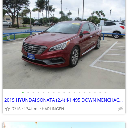
•
•
•
•
•
•
•
•
•
•
•
•
•
•
•
•
•
2015 HYUNDAI SONATA (2.4) $1,495 DOWN MENCHACA AUTO SALES
7/16
134k mi
HARLINGEN