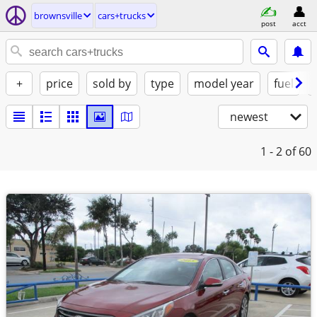
brownsville
cars+trucks
post
acct
+
price
sold by
type
model year
fuel
newest
1 - 2
of 60