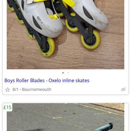
•
•
Boys Roller Blades - Oxelo inline skates
8/1
Bournemeouth
£15