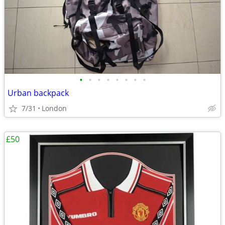
•
•
•
•
•
•
•
•
Urban backpack
7/31
London
£50