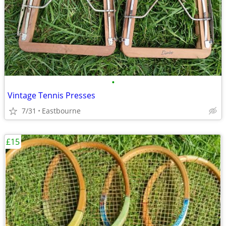
•
Vintage Tennis Presses
7/31
Eastbourne
£15