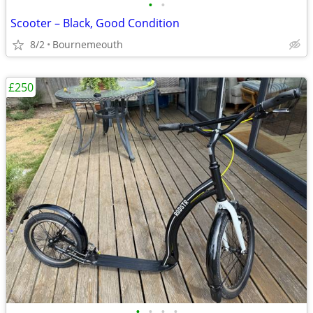
•
•
Scooter – Black, Good Condition
8/2
Bournemeouth
£250
•
•
•
•