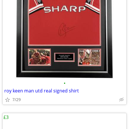
•
roy keen man utd real signed shirt
7/29
£3