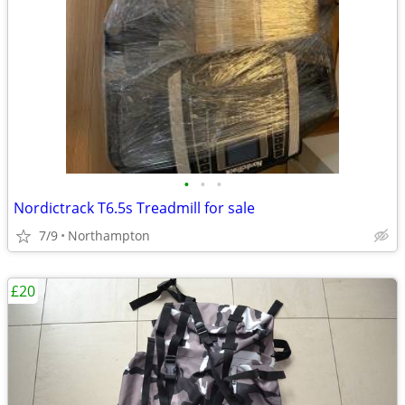
•
•
•
Nordictrack T6.5s Treadmill for sale
7/9
Northampton
£20