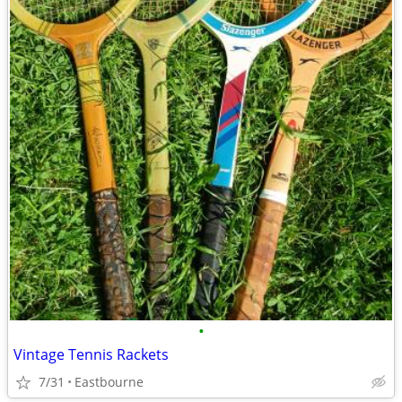
•
Vintage Tennis Rackets
7/31
Eastbourne