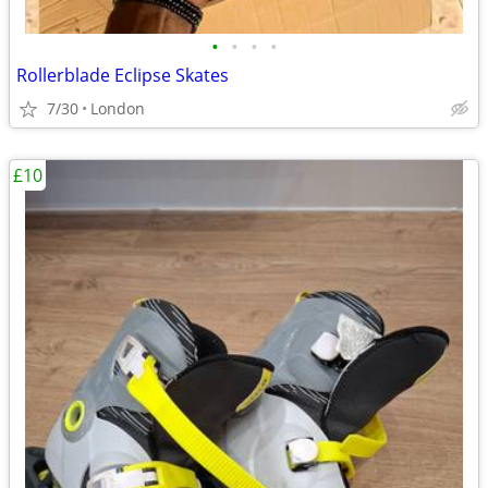
•
•
•
•
Rollerblade Eclipse Skates
7/30
London
£10