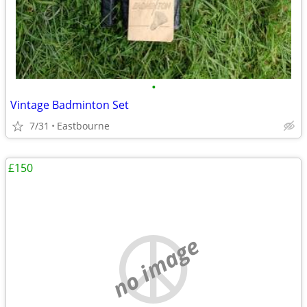
•
Vintage Badminton Set
7/31
Eastbourne
£150
no image