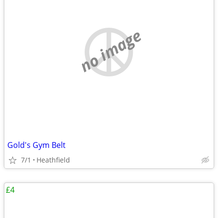
no image
Gold's Gym Belt
7/1
Heathfield
£4