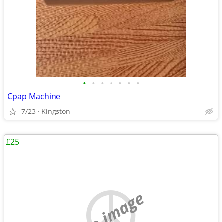
•
•
•
•
•
•
•
Cpap Machine
7/23
Kingston
£25
no image