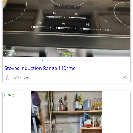
•
•
•
•
•
•
•
•
•
•
Stoves Induction Range 110cms
7/4
Iver
£250