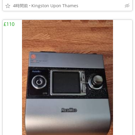
4時間前
Kingston Upon Thames
£110