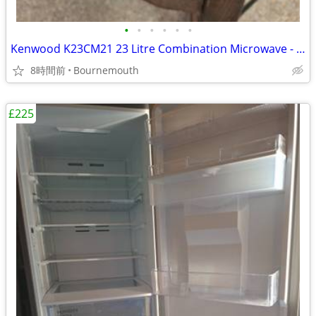
•
•
•
•
•
•
Kenwood K23CM21 23 Litre Combination Microwave - As Good As New
8時間前
Bournemouth
£225