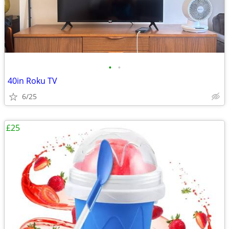
•
•
40in Roku TV
6/25
£25