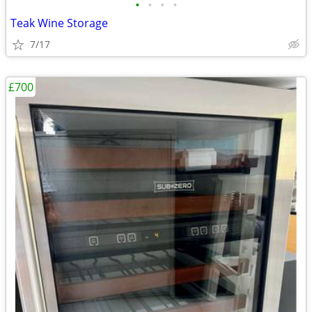
•
•
•
•
Teak Wine Storage
7/17
£700