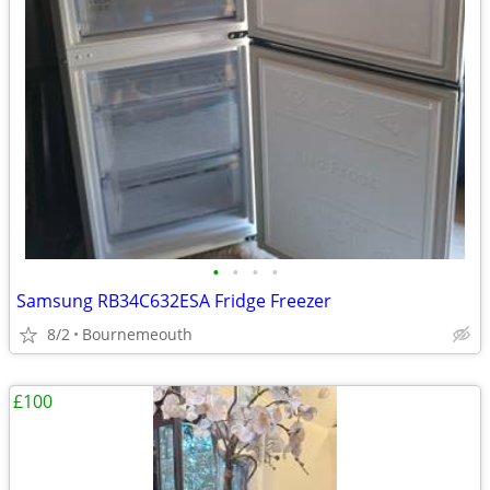
•
•
•
•
Samsung RB34C632ESA Fridge Freezer
8/2
Bournemeouth
£100