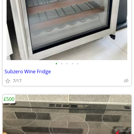
•
•
•
•
•
Subzero Wine Fridge
7/17
£500