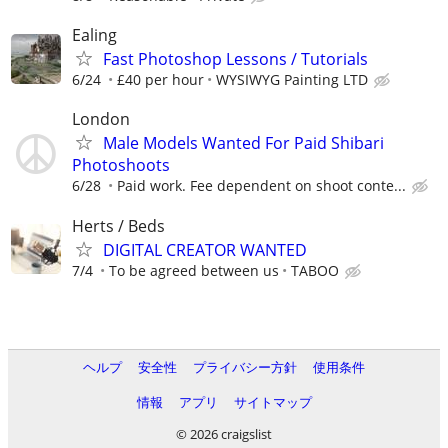
Ealing
Fast Photoshop Lessons / Tutorials
6/24
£40 per hour
WYSIWYG Painting LTD
London
Male Models Wanted For Paid Shibari
Photoshoots
6/28
Paid work. Fee dependent on shoot conte...
Herts / Beds
DIGITAL CREATOR WANTED
7/4
To be agreed between us
TABOO
ヘルプ
安全性
プライバシー方針
使用条件
情報
アプリ
サイトマップ
© 2026 craigslist